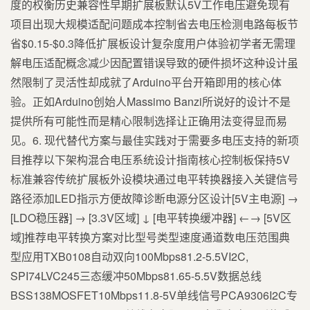
度的权衡历史兼容性早期扩展板默认5V工作电压避免现有
项目出现大规模适配问题成本控制省去电压检测电路每板节
省$0.15-$0.3降低扩展板设计复杂度用户体验初学者无需理
解电压适配概念减少因配置错误导致的硬件损坏这种设计虽
然限制了灵活性却成就了Arduino平台开箱即用的核心体
验。正如Arduino创始人Massimo Banzi所说好的设计不是
提供所有可能性而是精心限制选择让正确用法变得显而易
见。6. 现代替代方案与最佳实践对于需要多电压支持的新项
目推荐以下架构混合电压系统设计指南核心控制板保持5V
标准兼容传统扩展板外设模块通过电平转换器接入关键信号
路径添加LED指示方便故障诊断电源分区设计[5V主电源] →
[LDO稳压器] → [3.3V区域] ↓ [电平转换缓冲器] ←→ [5V区
域]推荐电平转换方案对比型号类型速度通道数电压范围典
型应用TXB0108自动双向100Mbps81.2-5.5VI2C,
SPI74LVC245三态缓冲50Mbps81.65-5.5V数据总线
BSS138MOSFET10Mbps11.8-5V单线信号PCA9306I2C专