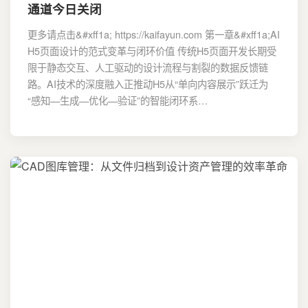
通道今日关闭
更多请点击&#xff1a; https://kaifayun.com 第一章&#xff1a;AI
H5页面设计的范式变革与闭环价值 传统H5页面开发长期受
限于静态交互、人工驱动的设计流程与割裂的数据反馈链
路。AI技术的深度融入正推动H5从“单向内容展示”跃迁为
“感知—生成—优化—验证”的智能闭环系…