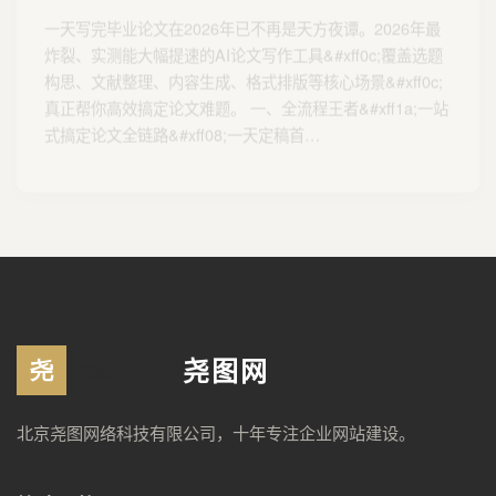
一天写完毕业论文在2026年已不再是天方夜谭。2026年最
炸裂、实测能大幅提速的AI论文写作工具&#xff0c;覆盖选题
构思、文献整理、内容生成、格式排版等核心场景&#xff0c;
真正帮你高效搞定论文难题。 一、全流程王者&#xff1a;一站
式搞定论文全链路&#xff08;一天定稿首…
尧图网
北京尧图网络科技有限公司，十年专注企业网站建设。