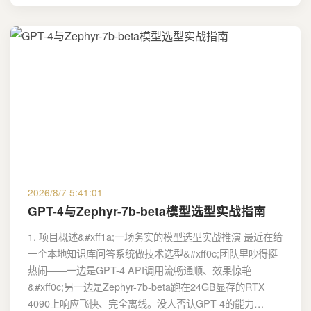
2026/8/7 5:41:01
GPT-4与Zephyr-7b-beta模型选型实战指南
1. 项目概述&#xff1a;一场务实的模型选型实战推演 最近在给
一个本地知识库问答系统做技术选型&#xff0c;团队里吵得挺
热闹——一边是GPT-4 API调用流畅通顺、效果惊艳
&#xff0c;另一边是Zephyr-7b-beta跑在24GB显存的RTX
4090上响应飞快、完全离线。没人否认GPT-4的能力…