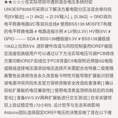
★★☆☆☆在实际项目中遇到混合电压系统时如
UNOESP8266可采用以下解决方案电阻分压法适合单向信
号[5V输出] → [1.8kΩ] → [3.3V输入] ↓ [3.3kΩ] → GND双向
电平转换电路I2C等双向总线# 使用BSS138 MOSFET构建
的电平转换电路 # 电路连接示例 # LV侧(3.3V) HV侧(5V) #
GPIO -------- SDA # BSS138栅极接3.3V # BSS138漏极接
10kΩ上拉到5V4. 进阶硬件改造与风险控制虽然IOREF被固
定连接但高级用户可以通过以下方法实现电压可调PCB修改
方案切断IOREF走线位于PCB背面C5电容附近焊接0Ω电阻
或跳线选择电压源添加电压选择开关需配合肖特基二极管隔
离警告此类修改会永久改变板卡特性可能导致扩展板识别错
误电源冲突风险失去官方保修资格安全改造检查清单[ ] 确认
目标扩展板的电压兼容性[ ] 使用电流表监测修改前后的功耗
变化[ ] 准备5V/3.3V两种扩展板进行交叉测试[ ] 在非关键项
目上验证稳定性≥72小时5. 设计哲学与生态系统影响
Arduino团队选择固定IOREF电压的决策反映了其在以下维