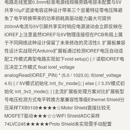
电路走线宽度0.3mm标准电源线规格旁路电容未配置与5V
共享10μF滤波电容这种设计带来三个显著特征零电压降避
免了电平转换带来的功率损耗高驱动能力最大可提供
200mA电流与5V引脚共享实时响应电源波动会立即反映在
IOREF上注意虽然IOREF与5V物理连接但在PCB布局上属
于不同网络这种设计保留了未来修改的灵活性3. 扩展板兼容
性设计实战现代Arduino扩展板通过检测IOREF电压自动适
配工作模式典型电路实现如下void setup() { // 读取IOREF电
压决定工作模式 float ioref_voltage
analogRead(IOREF_PIN) * (5.0 / 1023.0); if(ioref_voltage
4.5) { // 5V模式初始化 init_5v_mode(); } else { // 3.3V模式初
始化 init_3v3_mode(); } }主流扩展板处理方案对比扩展板型
号电压检测方式电平转换方案兼容性等级Ethernet Shield分
压采样TXB0108★★★★☆Motor Shield直接比较无
MOSFET驱动★★★☆☆WiFi ShieldADC采样
74LVC245★★★★★Proto Shield未实现需手动配置