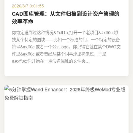
2026/8/7 0:01:55
CAD图库管理：从文件归档到设计资产管理的
效率革命
你肯定遇到过这种情况&#xff1a;打开一个老项目&#xff0c;想
找某个特定的图块——比如一个标准的门、一个特定的设备
符号&#xff0c;或者一个公司logo。你记得它就在某个DWG文
件里&#xff0c;或者曾经从某个同事那里拷来过。于是
&#xff0c;你开始在一堆命名混乱的文件夹…