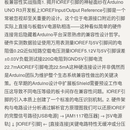
板兼容性实战指南1. 揭开IOREF引脚的神秘面纱在Arduino
UNO R3开发板上IOREFInput/Output Reference引脚是一个
常被忽视却至关重要的设计。这个位于电源接口附近的引脚
实际上直接与板载5V电源轨相连——这种看似简单的硬件
连接背后隐藏着Arduino平台深思熟虑的兼容性设计哲学。
硬件实测数据验证使用万用表测量IOREF与5V引脚间的电
阻值0.2Ω近似短路空载电压测量IOREF5.12V与5V引脚误差
±0.03V负载测试接220Ω电阻到GND5V引脚电流
22.7mAIOREF引脚电流22.5mA这种硬连接设计并非偶然而
是Arduino团队为维护整个生态系统兼容性做出的关键决
策。在早期的Arduino设计中扩展板Shield需要预设工作电
压这导致不同电压等级的板卡间存在兼容性问题。IOREF引
脚的引入本质上创建了一个标准的电压识别机制。2. 硬件架
构与电路设计分析通过解析官方原理图我们可以还原IOREF
的完整信号路径[USB电源] → [AM1117稳压器] → [5V电源
轨] ↓ [IOREF引脚] ← [直接连接]关键电路特性无缓冲或分压