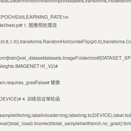
rtDataLoaderfromtorchvisionimportdatasets,transforms,modelsf
ZE32EPOCHS30LEARNING_RATE1e-
odel/best.pt# 1. 图像预处理流
1.0)),transforms.RandomHorizontalFlip(p0.5),transforms.ColorJ
form[train])val_datasetdatasets.ImageFolder(rootf{DATASET_
Weights.IMAGENET1K_V2)#
aram.requires_gradFalse# 替换
el.to(DEVICE)# 4. 训练验证单轮函
al_sample0forimg,labelinloader:img,labelimg.to(DEVICE),label.t
val()total_loss0.0correct0total_sample0withtorch.no_grad():for