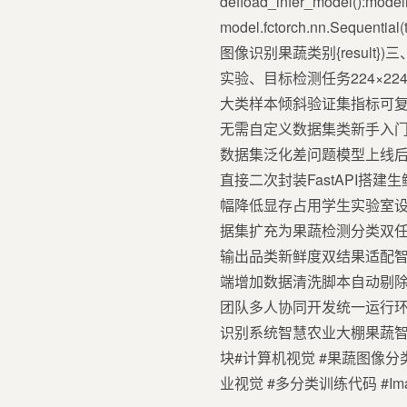
defload_infer_model():mod
model.fctorch.nn.Sequential
图像识别果蔬类别{result
实验、目标检测任务224×2
大类样本倾斜验证集指标可复现适合
无需自定义数据集类新手入门
数据集泛化差问题模型上线
直接二次封装FastAPI搭
幅降低显存占用学生实验室设
据集扩充为果蔬检测分类双任
输出品类新鲜度双结果适配智能
端增加数据清洗脚本自动剔除
团队多人协同开发统一运行
识别系统智慧农业大棚果蔬智
块#计算机视觉 #果蔬图像分类 
业视觉 #多分类训练代码 #Ima