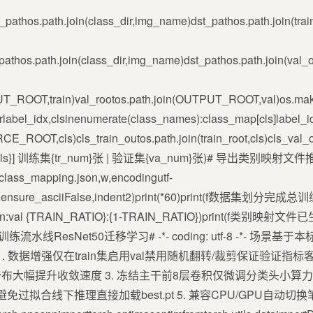
_pathos.path.join(class_dir,img_name)dst_pathos.path.join(tra
athos.path.join(class_dir,img_name)dst_pathos.path.join(val_
UT_ROOT,train)val_rootos.path.join(OUTPUT_ROOT,val)os.maked
x,clsinenumerate(class_names):class_map[cls]label_i
E_ROOT,cls)cls_train_outos.path.join(train_root,cls)cls_val_ou
(f类别[{cls}] 训练集{tr_num}张 | 验证集{va_num}张)# 导出类别
/class_mapping.json,w,encodingutf-
p,f,ensure_asciiFalse,indent2)print(*60)print(f数据集划分完
train:val {TRAIN_RATIO}:{1-TRAIN_RATIO})print(f类别映射文件已生
流水线ResNet50迁移学习# -*- coding: utf-8 -*- 场景基
 数据增强仅在train集启用val禁用随机翻转/裁剪保证验证指标客观稳
布大幅提升收敛速度 3. 冻结主干前8层卷积仅微调分类头小算
权重避免过拟合线下推理直接加载best.pt 5. 兼容CPU/GPU自