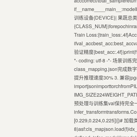
acccorrect/total_samplere
if__name____main__:modelbu
训练设备{DEVICE}| 果蔬总
{CLASS_NUM})forepochinrange
Train Loss:{train_loss:.4f}A
ifval_accbest_acc:best_a
验证精度{best_acc:.4f})
*- coding: utf-8 
class_mapping.js
提升推理速度30% 3. 兼容
importjsonimporttorchfromPI
IMG_SIZE224WEIGHT_PATH./fr
预处理与训练集val保持完全
infer_transformtransforms.C
[0.229,0.224,0.225])])#
8)asf:cls_mapjson.load(f)id