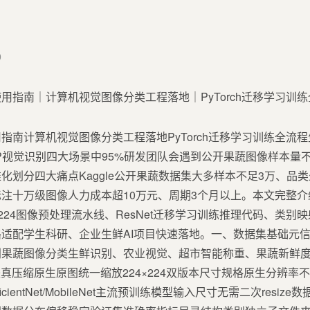
9
指南计算机视觉图像分类工程落地PyTorch迁移学习训练全流
P视觉识别四大场景中95%研发团队会遇到公开果蔬图像样本量
化划分四大痛点Kaggle公开果蔬数据集大多样本不足3万、品类
注十万级图像人力成本超10万元、周期3个月以上。本文完整
4×224图像预处理流水线、ResNet迁移学习训练推理代码、类
适配学生科研、企业生鲜AI项目快速落地。一、数据集基础元信息
别果蔬图像分类生鲜识别、农业视觉、超市智能称重、果蔬新鲜
失真压缩原生原图统一缩放224×224双版本尺寸规格原生分辨率
EfficientNet/MobileNet主流预训练模型输入尺寸无需二次resi