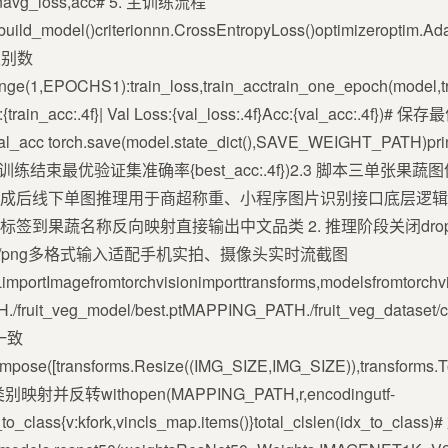
turnavg_loss,acc# 5. 主训练流程
ild_model()criterionnn.CrossEntropyLoss()optimizeroptim.Ada
类别数
(1,EPOCHS1):train_loss,train_acctrain_one_epoch(model,train_
cc:{train_acc:.4f}| Val Loss:{val_loss:.4f}Acc:{val_acc:.4f})#
ccval_acc torch.save(model.state_dict(),SAVE_WEIGHT_
print(f训练结束最优验证集准确率{best_acc:.4f})2.3 脚本三
-*- 场景训练完成后线下单图推理用于商超称重、小程序图片识别接口底层逻辑
on完成数字标签到果蔬名称反向映射直接输出中文品类 2. 推理阶段关闭d
jpg/png多格式输入适配手机实拍、摄像头实时流截图
LimportImagefromtorchvisionimporttransforms,modelsfromtorch
uit_veg_model/best.ptMAPPING_PATH./fruit_veg_dataset/clas
一致
ompose([transforms.Resize((IMG_SIZE,IMG_SIZE)),transforms.ToT
 加载类别映射并反转withopen(MAPPING_PATH,r,encodingutf-
x_to_class{v:kfork,vincls_map.items()}total_clslen(idx_to_c