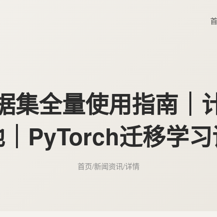
据集全量使用指南｜
｜PyTorch迁移学
首页
/
新闻资讯
/
详情