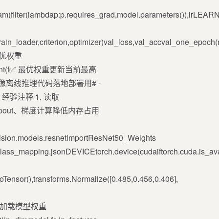
m(filter(lambdap:p.requires_grad,model.parameters()),lrLEAR
loader,criterion,optimizer)val_loss,val_accval_one_epoch(mo
 保存最优权重
PATH)print(f✅ 最优权重更新当前最高
单张果蔬图像离线推理代码落地部署用# -
 经验注释 1. 读取
ropout、梯度计算降低内存占用
vision.models.resnetimportResNet50_Weights
s_mapping.jsonDEVICEtorch.device(cudaiftorch.cuda.is_avai
ensor(),transforms.Normalize([0.485,0.456,0.406],
lass)# 加载模型权重