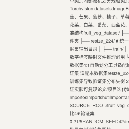
单类别内部随机划分规避类别数
Torchvision.datas
蕉、芒果、菠萝、柚子、草
花菜、白菜、番茄、西蓝花、
准结构fruit_veg_dataset/
件夹 ├── resize_224/ # 统
据集输出目录 │ ├── train/ │ │ ├
数字标签映射文件推理必用 └──
数据集4:1自动划分工具适配Imag
证集 适配本数据集resize
训练集导致验证集分布失衡 2. sh
证实验可复现论文/项目迭代统一数
importosimportshutilim
SOURCE_ROOT./fruit_veg_d
比4/5验证集
0.21/5RANDOM_SEED42defsplit_