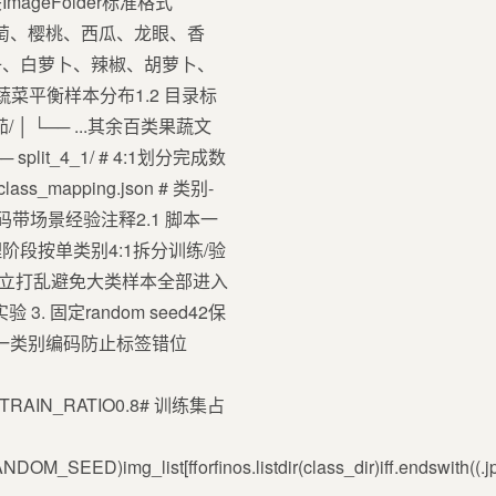
eFolder标准格式
葡萄、绿葡萄、樱桃、西瓜、龙眼、香
子、白萝卜、辣椒、胡萝卜、
菜平衡样本分布1.2 目录标
 番茄/ │ └── ...其余百类果蔬文
─ split_4_1/ # 4:1划分完成数
class_mapping.json # 类别-
代码带场景经验注释2.1 脚本一
集预处理阶段按单类别4:1拆分训练/验
类别独立打乱避免大类样本全部进入
3. 固定random seed42保
阶段统一类别编码防止标签错位
_4_1TRAIN_RATIO0.8# 训练集占
SEED)img_list[fforfinos.listdir(class_dir)iff.endswith((.jpg,