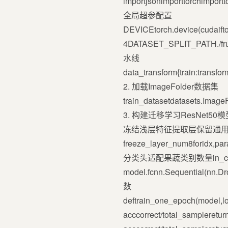
importjsonimporttorchimport
全局超参配置
DEVICEtorch.device(cudai
4DATASET_SPLIT_PATH./fru
水线
data_transform{train:transfo
2. 加载ImageFolder数据集
train_datasetdatasets.Imag
3. 构建迁移学习ResNet50模型defb
冻结浅层特征提取层保留通
freeze_layer_num8foridx,pa
分类头适配果蔬类别数量in_channel
model.fcnn.Sequential(nn
数
deftrain_one_epoch(model,loa
acccorrect/total_sampleretur