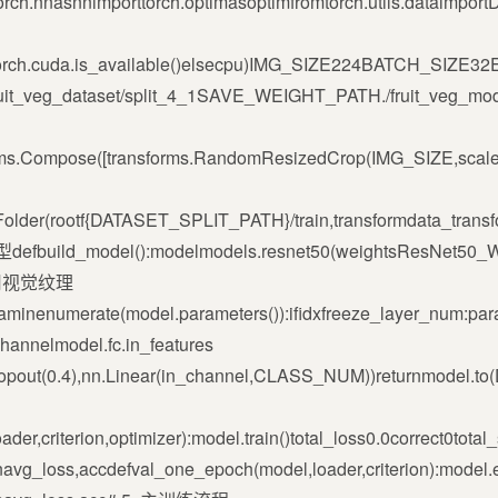
torch.nnasnnimporttorch.optimasoptimfromtorch.utils.dataimpo
ftorch.cuda.is_available()elsecpu)IMG_SIZE224BATCH_SI
it_veg_dataset/split_4_1SAVE_WEIGHT_PATH./fruit_veg_m
rms.Compose([transforms.RandomResizedCrop(IMG_SIZE,scale(0.8,
eFolder(rootf{DATASET_SPLIT_PATH}/train,transformdata_trans
uild_model():modelmodels.resnet50(weightsResNet50_
用视觉纹理
raminenumerate(model.parameters()):ifidxfreeze_layer_num:p
model.fc.in_features
.Dropout(0.4),nn.Linear(in_channel,CLASS_NUM))returnmod
der,criterion,optimizer):model.train()total_loss0.0correct0tot
navg_loss,accdefval_one_epoch(model,loader,criterion):model.e