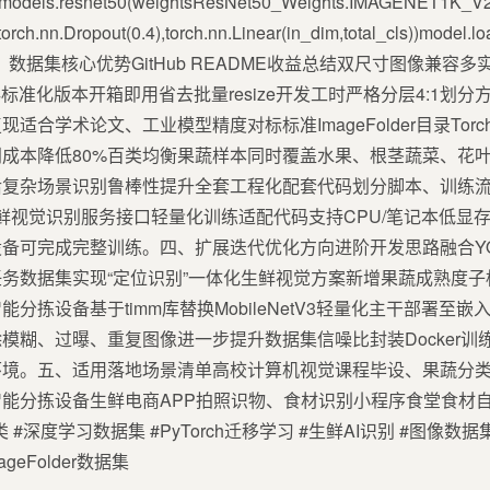
elmodels.resnet50(weightsResNet50_Weights.IMAGENET1K_V2)i
(torch.nn.Dropout(0.4),torch.nn.Linear(in_dim,total_cls))mod
})三、数据集核心优势GitHub README收益总结双尺寸图像兼
24标准化版本开箱即用省去批量resize开发工时严格分层4:1划
学术论文、工业模型精度对标标准ImageFolder目录Torchvis
成本降低80%百类均衡果蔬样本同时覆盖水果、根茎蔬菜、花
后复杂场景识别鲁棒性提升全套工程化配套代码划分脚本、训练
建生鲜视觉识别服务接口轻量化训练适配代码支持CPU/笔记本低显
备可完成完整训练。四、扩展迭代优化方向进阶开发思路融合Y
务数据集实现“定位识别”一体化生鲜视觉方案新增果蔬成熟度
分拣设备基于timm库替换MobileNetV3轻量化主干部署至
模糊、过曝、重复图像进一步提升数据集信噪比封装Docker训
环境。五、适用落地场景清单高校计算机视觉课程毕设、果蔬分
能分拣设备生鲜电商APP拍照识物、食材识别小程序食堂食材
#深度学习数据集 #PyTorch迁移学习 #生鲜AI识别 #图像数据集
geFolder数据集