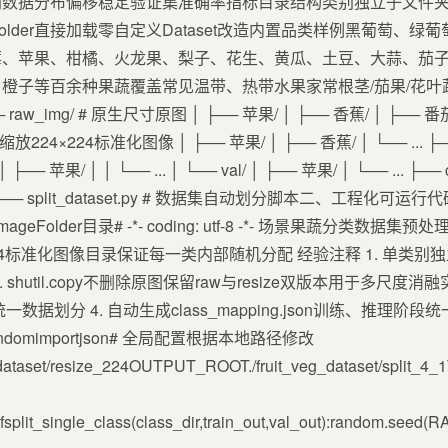
据分布偏移稳定验证集准确率指标目录结构类别独立子文件夹Imag
ets.ImageFolder直接加载零自定义Dataset改造内置品类样例黑
莓、苹果、柑橘、火龙果、梨子、花生、黄瓜、土豆、大蒜、茄
橙子等百余种果蔬覆盖常见温带、热带水果家常根茎/茄果/花叶蔬
 ├── raw_img/ # 原生尺寸原图 │ ├── 苹果/ │ ├── 香蕉/ │ ├──
一缩放224×224标准化图像 │ ├── 苹果/ │ ├── 香蕉/ │ └── ... ├─
── 苹果/ │ │ └── ... │ └── val/ │ ├── 苹果/ │ └── ... ├── 
 split_dataset.py # 数据集自动划分脚本二、工程化可运行
eFolder目录# -*- coding: utf-8 -*- 场景果蔬分类数据
_224标准化图像目录保证每一类内部随机分配 经验注释 1. 单
util.copy不删除原图保留raw与resize双版本用于多尺度消融实验 
据划分 4. 自动生成class_mapping.json训练、推理
portrandomimportjson# 全局配置根据本地路径修改
ataset/resize_224OUTPUT_ROOT./fruit_veg_dataset/split
single_class(class_dir,train_out,val_out):random.seed(RANDOM_