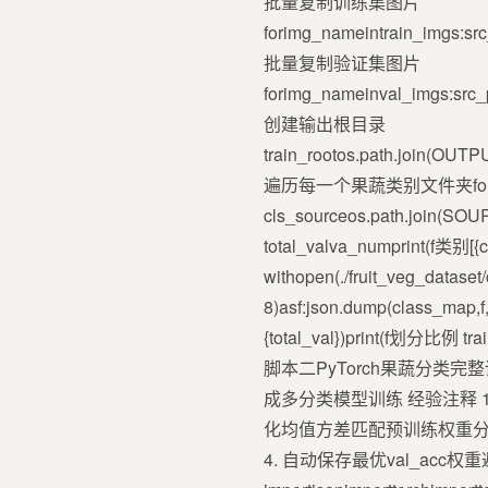
批量复制训练集图片
forimg_nameintrain_imgs:src
批量复制验证集图片
forimg_nameinval_imgs:src_p
创建输出根目录
train_rootos.path.join(OUTP
遍历每一个果蔬类别文件夹forlabel_id
cls_sourceos.path.join(SOURC
total_valva_numprint
withopen(./fruit_veg_dataset
8)asf:json.dump(class_ma
{total_val})print(f划分比例 
脚本二PyTorch果蔬分类完整训练
成多分类模型训练 经验注释 1.
化均值方差匹配预训练权重分
4. 自动保存最优val_acc