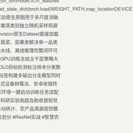
n_dimmodel.fc.in_features
el.load_state_dict(torch.load(WEIGHT_PATH,map_locationDEVICE)
容多实验原生原图用于多尺度消融
分方案逐类别独立随机采样规避
ion原生Dataset直接加载
叶蔬菜、茄果类解决单一品类
流水线、离线推理完整闭环可
存GPU训练冻结主干层策略大
OLO目标检测标注将本分类数
子标签构建多输出分支模型同时
嵌入式设备树莓派、安卓收银终
练环境一键启动训练任务适配
类科研实验商超自助收银视觉
自动统计、农产品溯源视觉模
划分 #ResNet实战 #智慧农