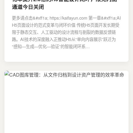
通道今日关闭
更多请点击&#xff1a; https://kaifayun.com 第一章&#xff1a;AI
H5页面设计的范式变革与闭环价值 传统H5页面开发长期受
限于静态交互、人工驱动的设计流程与割裂的数据反馈链
路。AI技术的深度融入正推动H5从“单向内容展示”跃迁为
“感知—生成—优化—验证”的智能闭环系…