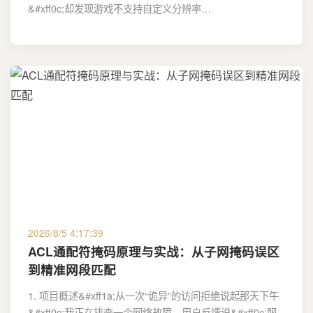
&#xff0c;却发现游戏不支持自定义分辨率…
2026/8/5 4:17:39
ACL通配符掩码原理与实战：从子网掩码误区
到精准网段匹配
1. 项目概述&#xff1a;从一次“诡异”的访问拒绝说起那天下午
&#xff0c;我正在排查一个网络故障。用户反馈说&#xff0c;服