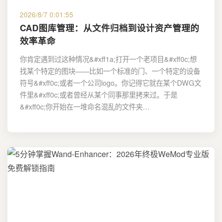
2026/8/7 0:01:55
CAD图库管理：从文件归档到设计资产管理的
效率革命
你肯定遇到过这种情况&#xff1a;打开一个老项目&#xff0c;想
找某个特定的图块——比如一个标准的门、一个特定的设备
符号&#xff0c;或者一个公司logo。你记得它就在某个DWG文
件里&#xff0c;或者曾经从某个同事那里拷来过。于是
&#xff0c;你开始在一堆命名混乱的文件夹…