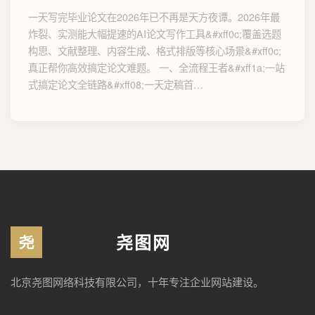
一天写完毕业论文在2026年已不再是天方夜谭。2026年最
炸裂、实测能大幅提速的AI论文写作工具&#xff0c;覆盖选题
构思、文献整理、内容生成、格式排版等核心场景&#xff0c;
真正帮你高效搞定论文难题。 一、全流程王者&#xff1a;一站
式搞定论文全链路&#xff08;一天定稿首…
尧图网
北京尧图网络科技有限公司，十年专注企业网站建设。