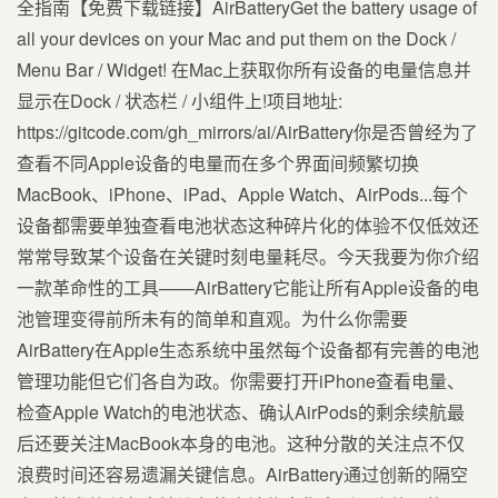
全指南【免费下载链接】AirBatteryGet the battery usage of
all your devices on your Mac and put them on the Dock /
Menu Bar / Widget! 在Mac上获取你所有设备的电量信息并
显示在Dock / 状态栏 / 小组件上!项目地址:
https://gitcode.com/gh_mirrors/ai/AirBattery你是否曾经为了
查看不同Apple设备的电量而在多个界面间频繁切换
MacBook、iPhone、iPad、Apple Watch、AirPods...每个
设备都需要单独查看电池状态这种碎片化的体验不仅低效还
常常导致某个设备在关键时刻电量耗尽。今天我要为你介绍
一款革命性的工具——AirBattery它能让所有Apple设备的电
池管理变得前所未有的简单和直观。为什么你需要
AirBattery在Apple生态系统中虽然每个设备都有完善的电池
管理功能但它们各自为政。你需要打开iPhone查看电量、
检查Apple Watch的电池状态、确认AirPods的剩余续航最
后还要关注MacBook本身的电池。这种分散的关注点不仅
浪费时间还容易遗漏关键信息。AirBattery通过创新的隔空