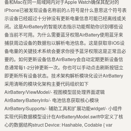
备和Mac在同一局域网内对于Apple Watch确保其配对的
iPhone已被发现设备名称前的⚠️符号是什么意思这个符号表
示设备已经超过十分钟没有更新电量信息可能已经离线或关
闭。这是AirBattery的智能状态指示功能帮助你识别哪些设
备当前不可用。为什么需要蓝牙权限AirBattery使用蓝牙来
捕获周边设备的数据包以解析电池信息。这是获取非iOS设
备电量的关键技术系统会要求你授予蓝牙权限这是正常且必
要的。如何更新设备信息AirBattery会自动定期更新设备信
息通常每1-2分钟更新一次。你也可以手动点击刷新按钮立
即更新所有设备状态。技术架构解析模块化设计AirBattery
采用清晰的模块化架构主要代码组织如下
AirBattery/ViewModel/- 视图模型层处理界面逻辑
AirBattery/BatteryInfo/- 电池信息获取核心模块
AirBattery/Supports/- 辅助工具和扩展功能widget/- 小组件
实现代码数据模型设计在AirBatteryModel.swift中定义了核
心的数据结构struct Device: Hashable, Codable { var