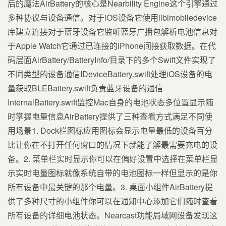
后的魔法AirBattery的核心是Nearbility Engine这个引擎通过
多种协议与设备通信。对于iOS设备它使用libimobiledevice
库建立连接对于蓝牙设备它监听蓝牙广播包解析电池信息对
于Apple Watch它通过已连接的iPhone间接获取数据。在代
码层面AirBattery/BatteryInfo/目录下的多个Swift文件实现了
不同类型的设备通信IDeviceBattery.swift处理iOS设备的电
量获取BLEBattery.swift负责蓝牙设备的通信
InternalBattery.swift监控Mac自身的电池状态多位置显示随
时掌握电量信息AirBattery提供了三种查看方式满足不同使
用场景1. Dock栏图标应用图标会显示电量最低的设备百分
比让你在不打开任何窗口的情况下就能了解最需要充电的设
备。2. 菜单栏实时显示你可以在偏好设置中选择在菜单栏显
示实时电量图标就像系统自带的电池图标一样但显示的是你
所有设备中最关键的那个电量。3. 桌面小组件AirBattery提
供了多种尺寸的小组件你可以在通知中心添加它们随时查看
所有设备的详细电池状态。Nearcast功能局域网设备发现这