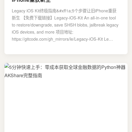
Legacy iOS Kit终极指南&#xff1a;5个步骤让旧iPhone重获
新生 【免费下载链接】Legacy-iOS-Kit An all-in-one tool
to restore/downgrade, save SHSH blobs, jailbreak legacy
iOS devices, and more 项目地址:
https://gitcode.com/gh_mirrors/le/Legacy-iOS-Kit Le…