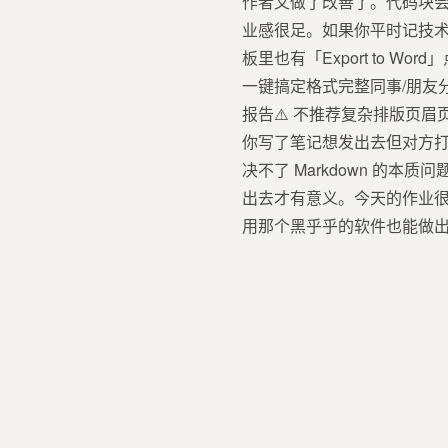
作者又做了改善了。代码块会自动语
业感很足。如果你平时记技
板里也有「Export to 
一键搞定格式完整同事/朋友分享
报告⚠️ 不推荐复杂排版页眉
你写了笔记想发出去但对方打不
决不了 Markdown 的
出去才有意义。今天的作业很简
用那个黑乎乎的软件也能做出