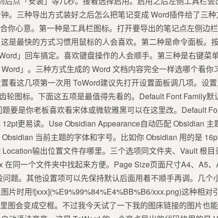
找到后点「安装」等几秒。接着选择启用。启用之后左侧工具栏会出现
钟。三种导出方式装好之后怎么把笔记变成 Word插件给了三
档更合你心意。第一种是工具栏图标。打开要导出的笔记点左侧边栏那
是最快的方式习惯用鼠标的人会喜欢。第二种是命令面板。按Ctrl
rt to Word」回车搞定。喜欢键盘操作的人会顺手。第三种是右
rt to Word」。三种方式生成的 Word 文档内容完全一样选哪
置看这几项第一次用 ToWord建议先打开设置面板调几项。设
齿轮图标。下面这五项是最值得先看的。Default Font Family
没问题要是你老板喜欢看宋体或微软雅黑可以在这里改。Default Fon
pt更易读。Use Obsidian Appearance自动匹配 Obsid
Obsidian 当前主题的字体和字号。比如你 Obsidian 用的是 16
t Location输出位置文件存哪里。三个选项同文件夹、Vault
 在同一个文件夹中找起来方便。Page Size页面尺寸A4、A5、A3、Le
A4 没问题。其他设置项可以先保持默认后面用着不顺手再调。几
用![xxx](%E9%99%84%E4%BB%B6/xxx.png)这
d 里图会变成空框。不过我今天试了一下我的图床链接的图片也能正