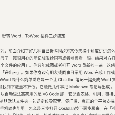
 AI」系列。前面介绍了好几种自己折腾同步方案今天换个角度讲讲怎么把笔
候写了一篇很用心的笔记想发给同事或者老板看一眼。结果对方
个文件的应用」。你只能截图或者打开 Word 重新抄一遍。这
递出去」。如果你身边有朋友或同事日常用 Word 完成工作或者
d 是什么简单说它是一个让 Obsidian 笔记一键变成 Word 文档
能找到下载量不算低。它能做几件事把 Markdown 笔记导出成 。
块自动语法高亮用的是 VS Code 那一套配色表格、引用、链
到浏览器默认文件夹一句话定位零配置、零门槛、真正的全平台支持。W
id 都能跑手机端也能用。怎么装三步打开 Obsidian按下面步骤来