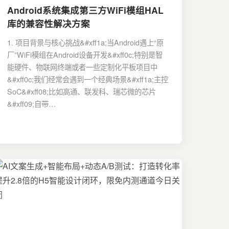
Android系统集成第三方WiFi模组HAL
库的兼容性解决方案
1. 项目背景与核心挑战&#xff1a;当Android遇上“原
厂”WiFi模组在Android设备开发&#xff0c;特别是智
能硬件、物联网终端或者一些定制化平板项目中
&#xff0c;我们经常会遇到一个经典场景&#xff1a;主控
SoC&#xff08;比如高通、联发科、瑞芯微的芯片
&#xff09;自带…