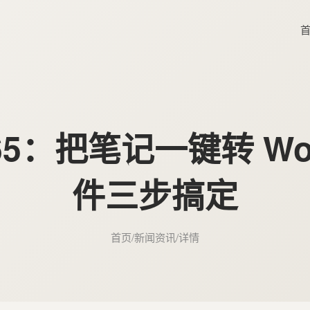
门65：把笔记一键转 Wo
件三步搞定
首页
/
新闻资讯
/
详情