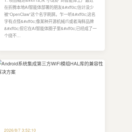
在折腾本地AI智能体部署的朋友&#xff0c;估计没少
被“OpenClaw”这个名字刷屏。乍一听&#xff0c;这名
字有点怪&#xff0c;像某种开源机械爪或者海鲜品牌
&#xff0c;但它在AI智能体圈子里&#xff0c;已经成了一
个绕不…
2026/8/7 3:52:10