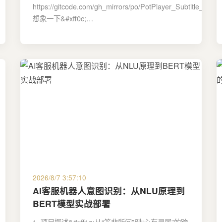
https://gitcode.com/gh_mirrors/po/PotPlayer_Subtitle_Trans
想象一下&#xff0c;…
2026/8/7 3:57:10
AI客服机器人意图识别：从NLU原理到
BERT模型实战部署
1. 项目概述&#xff1a;从“答非所问”到“心有灵犀”的跨