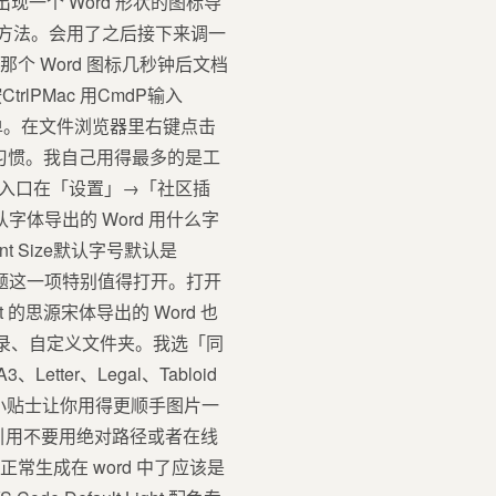
一个 Word 形状的图标导
种方法。会用了之后接下来调一
个 Word 图标几秒钟后文档
PMac 用CmdP输入
键菜单。在文件浏览器里右键点击
个看你习惯。我自己用得最多的是工
置入口在「设置」→「社区插
默认字体导出的 Word 用什么字
t Size默认字号默认是
ian 主题这一项特别值得打开。打开
pt 的思源宋体导出的 Word 也
 根目录、自定义文件夹。我选「同
tter、Legal、Tabloid
个小贴士让你用得更顺手图片一
种相对引用不要用绝对路径或者在线
常生成在 word 中了应该是