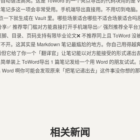
法高亮。这是 ToWord 的一个亮点导出的代码块用的是 VS Code 
术笔记多这一项会非常受用。手机端导出直接用。不用切到电脑
Word」点一下就生成在 Vault 里。哪些场景适合哪些不适合场景适
✅ 推荐零门槛对方能直接打开手机端导出✅ 强烈推荐全平台支持iO
页脚、目录、页码支持有限毕业论文❌ 不推荐同上且 ToWord 
开。这其实是 Markdown 笔记最尴尬的地方。你自己用得越爽别
本质问题但它给了你一个「翻译官」让笔记能以对方能接受的形式递
单装上 ToWord导出 1 篇笔记发给一个用 Word 的朋友试
 Word 啊你可能会发现原来「把笔记递出去」这件事没你想的
相关新闻