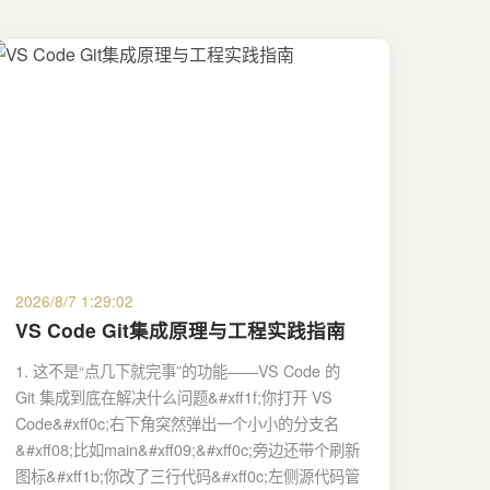
2026/8/7 1:29:02
VS Code Git集成原理与工程实践指南
1. 这不是“点几下就完事”的功能——VS Code 的
Git 集成到底在解决什么问题&#xff1f;你打开 VS
Code&#xff0c;右下角突然弹出一个小小的分支名
&#xff08;比如main&#xff09;&#xff0c;旁边还带个刷新
图标&#xff1b;你改了三行代码&#xff0c;左侧源代码管