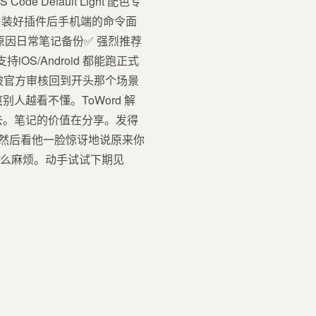
Default Light 配色专
。装好插件后手机端的命令面
合吗原因日常笔记备份✅ 强烈推荐
S/Android 都能跑正式
没被官方审核回到开头那个场景
人越看不懂。ToWord 解
出去。笔记的价值在分享。发得
试。然后看他一脸惊讶地说原来你
那么麻烦。动手试试下期见