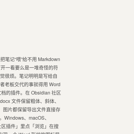
记“喂”给不用 Markdown
打开一看要么是一堆奇怪的符
感觉很烦。笔记明明是写给自
老板交代的事就得用 Word
的插件。在 Obsidian 社区
docx 文件保留粗体、斜体、
接、图片都保留导出文件直接存
indows、macOS、
。在「社区插件」里点「浏览」在搜