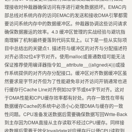
理接收时仲裁器确保访问有序进行避免数据损坏。EMAC内
部总线对系统内存的访问EMAC的发送和接收DMA引擎都需
要访问系统内存中的数据缓冲区。仲裁器协调这些访问请求
确保数据搬运的效率。4.3 缓冲区管理的实战经验与避坑指
南理解了机制最终要落到代码实现上。以下是一些从实际项
目中总结出的关键点1. 描述符与缓冲区的对齐与分配描述符
对齐必须32位4字节对齐。使用malloc或普通数组可能无法
保证推荐使用编译器指令如__attribute__((aligned(4)))或操
作系统提供的对齐内存分配接口。缓冲区对齐数据缓冲区虽
然要求是字节对齐但为了性能避免非对齐访问开销通常也进
行缓存行Cache Line对齐例如32字节或64字节对齐。这对
于DMA性能和CPU缓存效率都有好处。内存一致性在带有
数据缓存Cache的系统中必须小心处理DMA与缓存的一致
性问题。CPU准备发送数据后需要确保数据写回Write-Back
到主存因为DMA直接从主存读取不经过CPU缓存。同样接
收数据后需要无效化Invalidate对应缓存行以便CPU读取到