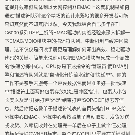
能提升效率但具体到以太网控制器EMAC上这套机制是如何
通过“描述符队列”这个精巧的设计来落地的很多开发者可能
只知其然而不知其所以然。今天我就结合自己多年在TI
C6000系列DSP上折腾EMAC驱动的实战经验来深入拆解一
下EMAC/MDIO模块中的描述符队列、中断机制与缓冲区管
理。这不仅仅是阅读手册更是理解如何写出高效、稳定驱动
代码的关键。简单来说你可以把EMAC模块想象成一个高效
的“快递分拣中心”。CPU你是下达指令的“管理员”而DMA引
擎和描述符队列就是“自动化分拣流水线”和“快递单”。你的
工作不是亲手去搬每一个包裹数据包而是准备好一批“快递
单”描述符上面写好包裹存放地址缓冲区指针、包裹大小包
长度以及是“开始打包”还是“结束打包”SOP/EOP标志等信
息。然后你把这叠单子描述符链表的首页头指针HDP交给
分拣中心EMAC。分拣中心会按照单子自动取货、发货发送
或收货、入库接收并在处理完一单后在单子上做个“已处理”
的标记清除OWNER标志。整个过程CPU只需要在关键时刻