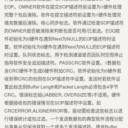
EOP。OWNER软件在提交SOP描述符前设置为1硬件处理
完整个包后清除。软件在提交描述符前设置为1硬件处理完
填充数据后清除。核心同步标志。软件通过检查SOP描述符
的OWNER是否被清除来判断包是否可用/已发送。EOQ软
件初始化为0硬件在遇到Next为NULL的EOP描述符时设
置。软件初始化为0硬件在遇到Next为NULL的EOP描述符
时设置。队列状态标志。用于检测通道是否因队列空而停止
指导软件安全追加描述符。PASSCRC软件设置。1数据包
含CRC硬件不生成0硬件附加CRC。软件初始化为0硬件若
收到带CRC的包则在SOP描述符中设置。发送时若软件设
置此标志则Buffer Length和Packet Length必须包含4字节
CRC。错误标志组(JABBER, OVERSIZE等)不适用。硬件
根据接收包的错误情况在SOP描述符中设置。如
CRCERROR,ALIGNERROR等。驱动需检查这些标志以进
行错误统计或包过滤。一个发送数据包的典型软件流程分配
与准备从空闲池获取一个或多个发送描述符。填充Buffer