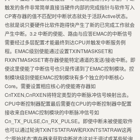
触发的条件非常简单直接当硬件内部的完成指针与软件写入
CP寄存器的值不匹配时中断状态就处于活跃Active状态。
也就是说只要硬件比软件跑得快产生了新的已完成工作就会
产生中断。3.2 中断的使能、路由与应答EMAC的中断信号
需要经过多层配置才能最终到达CPU并触发中断服务例
程。EMAC级别使能通过设置TXINTMASKSET和
RXINTMASKSET寄存器使能特定通道的发送/接收中断。即
使这里使能了中断信号也只是传递到了EMAC控制模块。控
制模块级别使能EMAC控制模块有多个独立的中断核心
Core。需要设置相应核心的使能寄存器如
CnTXEN,CnRXEN将特定类型的中断脉冲信号映射出去。
CPU中断控制器配置最后需要在CPU的中断控制器中配置
接收来自EMAC控制模块的中断脉冲信号如
Cn_TX_PULSE,Cn_RX_PULSE。即使中断未被使能软件
也可以通过轮询TXINTSTATRAW和RXINTSTATRAW这两
个“原始状态”寄存器来获取中断状态这对于调试或某些轮询