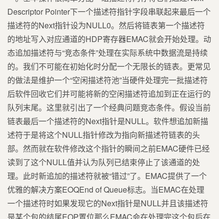
Descriptor Pointer下一个描述符指针字段串联起来最后一个
描述符的Next指针设为NULL0。然后将链表第一个描述符
的地址写入对应通道的HDP寄存器EMAC就会开始处理。动
态追加描述符与“竞态条件”处理在实际系统中数据流是持续
的。我们不可能在初始化时分配一个无限长的链表。更常见
的做法是维护一个“空闲描述符池”当硬件处理完一批描述符
后软件回收它们并可能将新的空闲描述符追加到正在运行的
队列末尾。这里就引出了一个经典问题竞态条件。假设当前
链表最后一个描述符的Next指针是NULL。软件想追加新描
述符于是将这个NULL指针修改为指向新描述符链表的头
部。然而就在软件修改这个指针的瞬间之前EMAC硬件已经
读到了这个NULL值并认为队列已结束停止了该通道的处
理。此时新追加的描述符就被“错过”了。EMAC提供了一个
优雅的解决方案EOQEnd of Queue标志。当EMAC在处理
一个描述符时如果发现它的Next指针是NULL并且该描述符
是某个包的结尾EOP置位那么EMAC会在处理完这个包后在