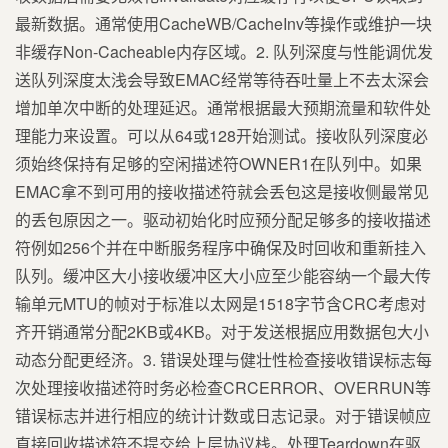
最新数据。通常使用CacheWB/CacheInv等操作或维护一块
非缓存Non-Cacheable内存区域。2. 队列深度与性能调优发
送队列深度太浅会导致EMAC经常等待吞吐量上不去太深会
增加单次中断的处理延迟。通常根据最大预期流量和软件处
理能力来设置。可以从64或128开始测试。接收队列深度必
须始终保持有足够的空闲描述符OWNER1在队列中。如果
EMAC拿不到可用的接收描述符就会丢包这是接收侧最常见
的丢包原因之一。驱动初始化时应预分配足够多的接收描述
符例如256个并在中断服务程序中确保及时回收和重新挂入
队列。缓冲区大小接收缓冲区大小应至少能容纳一个最大传
输单元MTU的帧对于标准以太网是1518字节含CRC考虑对
齐开销通常分配2KB或4KB。对于发送根据应用数据包大小
动态分配更经济。3. 错误处理与健壮性检查接收错误标志每
次处理接收描述符时务必检查CRCERROR、OVERRUN等
错误标志并进行相应的统计计数或日志记录。对于错误帧应
直接回收描述符不提交给上层协议栈。处理Teardown在驱