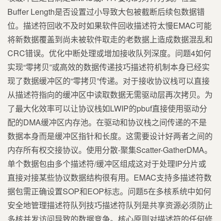
Buffer Length是否设置过小导致大包被截断后续包数据错
位。描述符回收不及时如果软件回收描述符太慢EMAC可能
将新数据覆盖到尚未被软件取走的老数据上造成数据混乱和
CRC错误。优化中断处理或增加接收队列深度。问题4如何
实现“零拷贝”或高效的数据传递技巧描述符机制本身已经实
现了数据缓冲区的“零拷贝”传递。对于接收协议栈可以直接
从描述符指向的缓冲区中读取数据无需驱动层再次拷贝。为
了最大化效率可以让协议栈如LWIP的pbuf直接使用驱动分
配的DMA缓冲区内存池。在驱动和协议栈之间传递的不是
数据本身而是缓冲区指针和长度。这需要设计好两者之间的
内存所有权交接协议。使用分散-聚集Scatter-GatherDMA。
单个数据包由多个描述符/缓冲区组成这对于处理IP分片或
直接对接某些协议数据结构很有用。EMAC支持多描述符数
据包需正确设置SOP和EOP标志。问题5在多核系统中如何
安全地管理描述符队列技巧描述符队列是共享资源必须防止
多核并发访问导致的数据竞争。核心原则对描述符的任何修