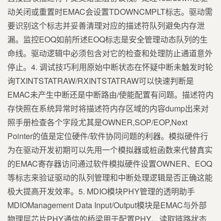
动关闭或重置时EMAC会设置TDOWNCMPLT标志。驱动需
要识别这个标志并妥善清理对应的描述符队列避免内存泄
漏。监控EOQ如前所述EOQ标志是安全管理动态队列的生
命线。驱动逻辑中必须包含对它的检查和处理防止通道意外
停止。4. 调试技巧利用原始中断状态在怀疑中断未触发时轮
询TXINTSTATRAW/RXINTSTATRAW可以快速判断是
EMAC未产生中断还是中断路由/使能配置有问题。描述符内
存快照在系统异常时将描述符内存区域的内容dump出来对
照手册检查各个字段尤其是OWNER,SOP/EOP,Next
Pointer的值是定位硬件/软件协同问题的利器。模拟硬件行
为在驱动开发初期可以先用一个模拟器或桩函数来代替真实
的EMAC寄存器访问通过软件模拟硬件设置OWNER、EOQ
等标志来验证驱动的队列管理和中断处理逻辑是否正确这能
极大提高开发效率。5. MDIO模块PHY管理的透明助手
MDIOManagement Data Input/Output模块是EMAC与外部
物理层芯片PHY通信的桥梁用于配置PHY、读取链路状态