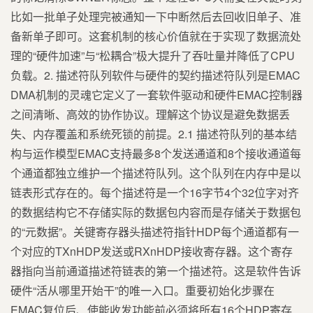
比如一批单子处理完被通知一下中断然后去回收旧单子、准
备新单子即可。这套机制的核心价值就在于实现了数据流处
理的“硬件加速”与“松耦合”极大提升了吞吐量并降低了CPU
负载。2. 描述符队列软件与硬件的契约描述符队列是EMAC
DMA机制的灵魂它定义了一套软件驱动和硬件EMAC控制器
之间清晰、高效的协作协议。理解这个协议是避免数据丢
失、内存覆盖和系统死锁的前提。2.1 描述符队列的基本结
构与运作模型EMAC支持最多8个发送通道和8个接收通道每
个通道都独立维护一个描述符队列。这个队列在内存中是以
链表形式存在的。每个描述符是一个16字节4个32位字对齐
的数据结构它不存储实际的数据包内容而是存储关于数据包
的“元数据”。关键寄存器头描述符指针HDP每个通道都有一
个对应的TXnHDP发送或RXnHDP接收寄存器。这个寄存
器指向当前通道描述符链表的第一个描述符。这是软件告诉
硬件“活从哪里开始干”的唯一入口。重要初始化步骤在
EMAC复位后、使能收发功能前必须将所有16个HDP寄存