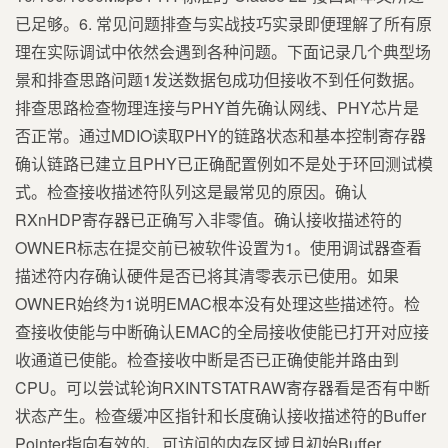
已足够。6. 常见问题排查与实战技巧实录即便理解了所有原
理在实际调试中依然会遇到各种问题。下面记录几个典型场
景和排查思路问题1发送数据包成功但接收不到任何数据。
排查思路检查物理连接与PHY首先确认网线、PHY芯片是
否正常。通过MDIO读取PHY的链路状态和基本控制寄存器
确认链路已建立且PHY已正确配置例如不是处于环回测试模
式。检查接收描述符队列这是最常见的原因。确认
RXnHDP寄存器已正确写入非零值。确认接收描述符的
OWNER标志在提交前已被软件设置为1。使用调试器查看
描述符内存确认硬件是否已将其清零表示已使用。如果
OWNER始终为1说明EMAC根本没有处理这些描述符。检
查接收使能与中断确认EMAC的全局接收使能已打开对应接
收通道已使能。检查接收中断是否已正确使能并路由到
CPU。可以尝试轮询RXINTSTATRAW寄存器看是否有中断
状态产生。检查缓冲区指针和长度确认接收描述符的Buffer
Pointer指向有效的、可访问的内存区域且初始Buffer