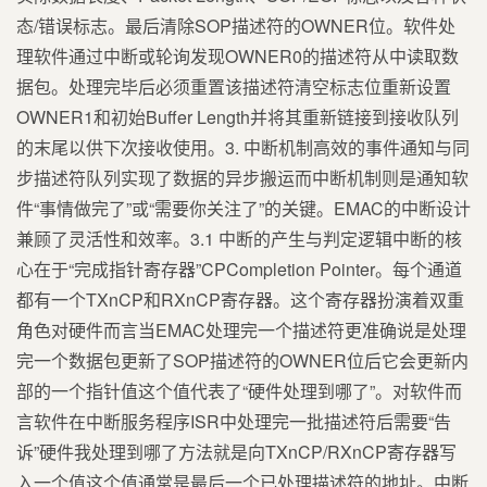
态/错误标志。最后清除SOP描述符的OWNER位。软件处
理软件通过中断或轮询发现OWNER0的描述符从中读取数
据包。处理完毕后必须重置该描述符清空标志位重新设置
OWNER1和初始Buffer Length并将其重新链接到接收队列
的末尾以供下次接收使用。3. 中断机制高效的事件通知与同
步描述符队列实现了数据的异步搬运而中断机制则是通知软
件“事情做完了”或“需要你关注了”的关键。EMAC的中断设计
兼顾了灵活性和效率。3.1 中断的产生与判定逻辑中断的核
心在于“完成指针寄存器”CPCompletion Pointer。每个通道
都有一个TXnCP和RXnCP寄存器。这个寄存器扮演着双重
角色对硬件而言当EMAC处理完一个描述符更准确说是处理
完一个数据包更新了SOP描述符的OWNER位后它会更新内
部的一个指针值这个值代表了“硬件处理到哪了”。对软件而
言软件在中断服务程序ISR中处理完一批描述符后需要“告
诉”硬件我处理到哪了方法就是向TXnCP/RXnCP寄存器写
入一个值这个值通常是最后一个已处理描述符的地址。中断