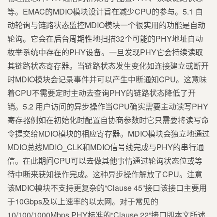
等。EMAC的MDIO模块设计旨在减少CPU的参与。5.1 自
动轮询与链路状态监控MDIO模块一个很实用的功能是自动
轮询。它会在后台周期性地扫描32个可能的PHY地址自动
枚举系统中存在的PHY设备。一旦发现PHY它会持续读取
其链路状态寄存器。当链路状态发生变化如连接建立或断开
时MDIO模块会记录事件并可以产生中断通知CPU。这意味
着CPU不需要定时主动去查询PHY的链路状态降低了开
销。5.2 用户访问的异步操作当CPU确实需要主动读写PHY
寄存器例如在初始化时配置自协商参数时它只需要将读写命
令提交给MDIO模块的相应寄存器。MDIO模块会独立地通过
MDIO总线MDIO_CLK和MDIO信号线完成与PHY的串行通
信。在此期间CPU可以去做其他事情通过轮询状态位或等
待中断来获知操作完成。这种异步操作解放了CPU。注意
该MDIO模块不支持更复杂的“Clause 45”接口该接口主要用
于10Gbps及以上速率的以太网。对于常见的
10/100/1000Mbps PHY标准的“Clause 22”接口即本文所述