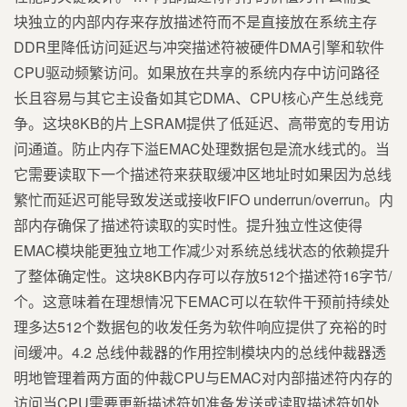
块独立的内部内存来存放描述符而不是直接放在系统主存
DDR里降低访问延迟与冲突描述符被硬件DMA引擎和软件
CPU驱动频繁访问。如果放在共享的系统内存中访问路径
长且容易与其它主设备如其它DMA、CPU核心产生总线竞
争。这块8KB的片上SRAM提供了低延迟、高带宽的专用访
问通道。防止内存下溢EMAC处理数据包是流水线式的。当
它需要读取下一个描述符来获取缓冲区地址时如果因为总线
繁忙而延迟可能导致发送或接收FIFO underrun/overrun。内
部内存确保了描述符读取的实时性。提升独立性这使得
EMAC模块能更独立地工作减少对系统总线状态的依赖提升
了整体确定性。这块8KB内存可以存放512个描述符16字节/
个。这意味着在理想情况下EMAC可以在软件干预前持续处
理多达512个数据包的收发任务为软件响应提供了充裕的时
间缓冲。4.2 总线仲裁器的作用控制模块内的总线仲裁器透
明地管理着两方面的仲裁CPU与EMAC对内部描述符内存的
访问当CPU需要更新描述符如准备发送或读取描述符如处