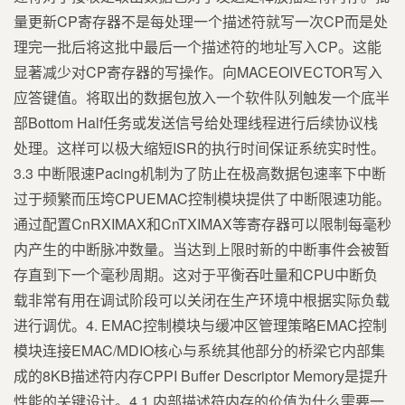
量更新CP寄存器不是每处理一个描述符就写一次CP而是处
理完一批后将这批中最后一个描述符的地址写入CP。这能
显著减少对CP寄存器的写操作。向MACEOIVECTOR写入
应答键值。将取出的数据包放入一个软件队列触发一个底半
部Bottom Half任务或发送信号给处理线程进行后续协议栈
处理。这样可以极大缩短ISR的执行时间保证系统实时性。
3.3 中断限速Pacing机制为了防止在极高数据包速率下中断
过于频繁而压垮CPUEMAC控制模块提供了中断限速功能。
通过配置CnRXIMAX和CnTXIMAX等寄存器可以限制每毫秒
内产生的中断脉冲数量。当达到上限时新的中断事件会被暂
存直到下一个毫秒周期。这对于平衡吞吐量和CPU中断负
载非常有用在调试阶段可以关闭在生产环境中根据实际负载
进行调优。4. EMAC控制模块与缓冲区管理策略EMAC控制
模块连接EMAC/MDIO核心与系统其他部分的桥梁它内部集
成的8KB描述符内存CPPI Buffer Descriptor Memory是提升
性能的关键设计。4.1 内部描述符内存的价值为什么需要一