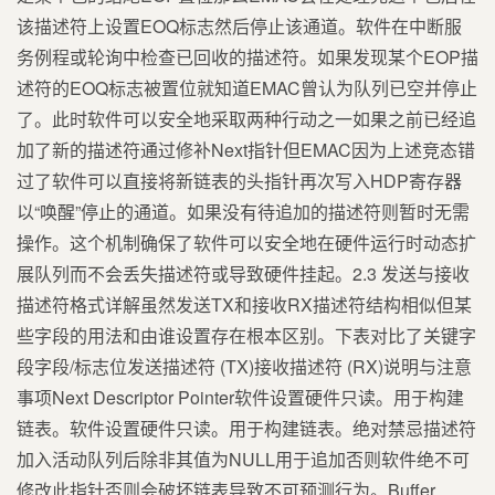
该描述符上设置EOQ标志然后停止该通道。软件在中断服
务例程或轮询中检查已回收的描述符。如果发现某个EOP描
述符的EOQ标志被置位就知道EMAC曾认为队列已空并停止
了。此时软件可以安全地采取两种行动之一如果之前已经追
加了新的描述符通过修补Next指针但EMAC因为上述竞态错
过了软件可以直接将新链表的头指针再次写入HDP寄存器
以“唤醒”停止的通道。如果没有待追加的描述符则暂时无需
操作。这个机制确保了软件可以安全地在硬件运行时动态扩
展队列而不会丢失描述符或导致硬件挂起。2.3 发送与接收
描述符格式详解虽然发送TX和接收RX描述符结构相似但某
些字段的用法和由谁设置存在根本区别。下表对比了关键字
段字段/标志位发送描述符 (TX)接收描述符 (RX)说明与注意
事项Next Descriptor Pointer软件设置硬件只读。用于构建
链表。软件设置硬件只读。用于构建链表。绝对禁忌描述符
加入活动队列后除非其值为NULL用于追加否则软件绝不可
修改此指针否则会破坏链表导致不可预测行为。Buffer