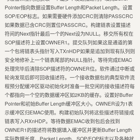
Pointer指向数据设置Buffer Length和Packet Length。设置
SOP/EOP标志。如果需要硬件添加CRC则清除PASSCRC
如果数据已含CRC则置位PASSCRC。构建链表设置描述
符间的Next指针最后一个的Next设为NULL。移交所有权在
SOP描述符上设置OWNER1。提交队列如果这是通道的第
一个包将链表头指针写入TXnHDP如果是追加到现有队列则
安全地修补上一个链表尾部的NULL指针。等待完成EMAC
处理完毕后清除SOP描述符的OWNER位。软件通过中断或
轮询发现后即可回收描述符。一个接收数据包的典型软件流
程预分配缓冲区驱动初始化时准备一批空闲的接收描述符每
个都指向一个空的数据缓冲区如2KB的缓存。设置好Buffer
Pointer和初始Buffer Length缓冲区大小。OWNER设为1表
示缓冲区归EMAC使用。构建初始队列将这些描述符链接成
链表写入RXnHDP。等待数据EMAC收到包后会找到
OWNER1的描述符将数据填入缓冲区并更新Buffer Length
实际数据长度、Packet Length、SOP/EOP标志以及各种状