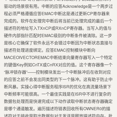
驱动的场景很有用。中断的应答Acknowledge是一个两步过
程必须严格遵循应答EMAC中断这是通过更新CP寄存器来
完成的。软件在处理完中断后将当前已处理完成的最后一个
描述符的地址写入TXnCP或RXnCP寄存器。当写入的值与
硬件内部指针匹配时EMAC级别的中断条件被清除。这一步
是核心它确保了软件永远不会错过中断因为中断状态直接与
描述符处理进度绑定。应答EMAC控制模块中断向
MACEOIVECTOREMAC中断结束向量寄存器写入一个特定
的键值Key例如CnTX或CnRX对应的值。这个寄存器像一个
“脉冲锁存器”——控制模块发出一个中断脉冲后在收到对应
的应答之前不会发出同类型的下一个脉冲。这有助于防止中
断风暴。实操心得中断服务程序ISR的优化在高流量场景下
中断频率可能很高。一个最佳实践是在ISR中不进行复杂的
数据包处理而是快速完成以下动作读取中断状态寄存器确定
是哪个通道触发。遍历描述符链表回收所有OWNER0的描
述符对于接收是取出数据包对于发送是释放描述符内存。批