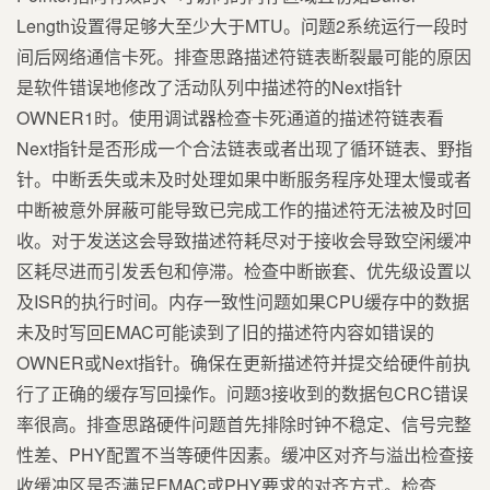
Length设置得足够大至少大于MTU。问题2系统运行一段时
间后网络通信卡死。排查思路描述符链表断裂最可能的原因
是软件错误地修改了活动队列中描述符的Next指针
OWNER1时。使用调试器检查卡死通道的描述符链表看
Next指针是否形成一个合法链表或者出现了循环链表、野指
针。中断丢失或未及时处理如果中断服务程序处理太慢或者
中断被意外屏蔽可能导致已完成工作的描述符无法被及时回
收。对于发送这会导致描述符耗尽对于接收会导致空闲缓冲
区耗尽进而引发丢包和停滞。检查中断嵌套、优先级设置以
及ISR的执行时间。内存一致性问题如果CPU缓存中的数据
未及时写回EMAC可能读到了旧的描述符内容如错误的
OWNER或Next指针。确保在更新描述符并提交给硬件前执
行了正确的缓存写回操作。问题3接收到的数据包CRC错误
率很高。排查思路硬件问题首先排除时钟不稳定、信号完整
性差、PHY配置不当等硬件因素。缓冲区对齐与溢出检查接
收缓冲区是否满足EMAC或PHY要求的对齐方式。检查