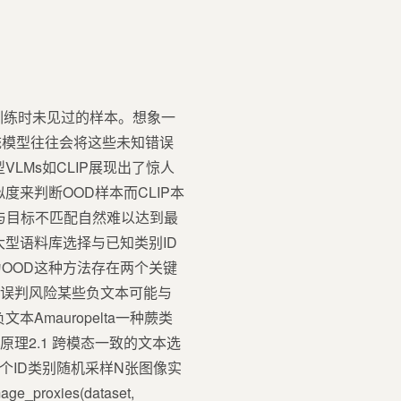
到训练时未见过的样本。想象一
统模型往往会将这些未知错误
LMs如CLIP展现出了惊人
来判断OOD样本而CLIP本
与目标不匹配自然难以达到最
从大型语料库选择与已知类别ID
OOD这种方法存在两个关键
态误判风险某些负文本可能与
Amauropelta一种蕨类
原理2.1 跨模态一致的文本选
每个ID类别随机采样N张图像实
oxies(dataset,