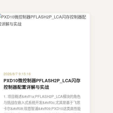
2026/8/7 9:15:16
PXD10微控制器PFLASH2P_LCA闪存
控制器配置详解与实战
1. 项目概述&#xff1a;PFLASH2P_LCA模块的角色
与挑战在嵌入式系统开发&#xff0c;尤其是基于飞思
卡尔&#xff08;现恩智浦&#xff09;PXD10这类高性能