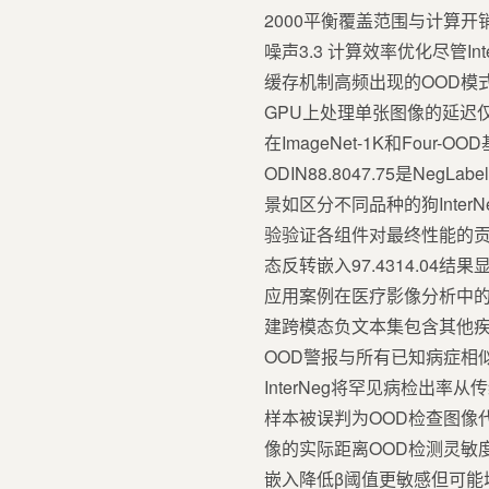
2000平衡覆盖范围与计算开
噪声3.3 计算效率优化尽管
缓存机制高频出现的OOD模式
GPU上处理单张图像的延迟仅
在ImageNet-1K和Four-O
ODIN88.8047.75是NegLab
景如区分不同品种的狗InterN
验验证各组件对最终性能的贡献配置AU
态反转嵌入97.4314.04结
应用案例在医疗影像分析中的
建跨模态负文本集包含其他疾
OOD警报与所有已知病症相
InterNeg将罕见病检出率
样本被误判为OOD检查图像
像的实际距离OOD检测灵敏度
嵌入降低β阈值更敏感但可能增