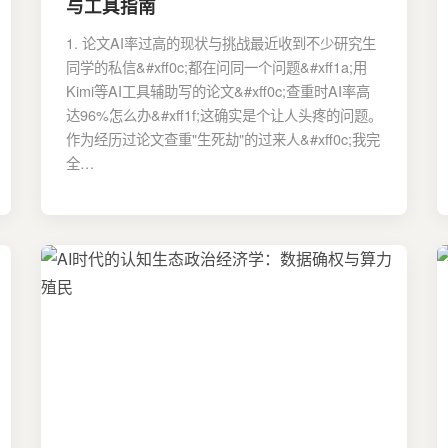
与工具指南
1. 论文AI率过高的现状与挑战最近收到不少研究生
同学的私信&#xff0c;都在问同一个问题&#xff1a;用
Kimi等AI工具辅助写的论文&#xff0c;查重时AI率高
达96%怎么办&#xff1f;这确实是个让人头疼的问题。
作为经历过论文查重"生死劫"的过来人&#xff0c;我完
全…