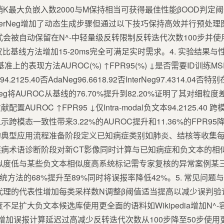
销K最大负嵌入数2000与M保持相当可获得最佳性能βOOD判定阈
InterNeg增加了动态生成步骤但通过以下技巧保持高效并行预
会被自动保留在N^-中轻量级反转限制反转迭代次数100步并使用小
比基线方法增加15-20ms完全可满足实时需求。4. 实验结果与性
OD基准上的表现方法AUROC(%) ↑FPR95(%) ↓是否需要ID训练MSP8
el94.2125.40否AdaNeg96.6618.92否InterNeg97.4314.
eg将AUROC从基线的76.70%提升到82.20%证明了其对细粒度
ROC ↑FPR95 ↓仅Intra-modal负文本94.2125.40 跨模
果显示跨模态一致性带来3.22%的AUROC提升和11.36%的FPR9
典型应用流程准备阶段定义已知病症类别如肺炎、结核等收集每类
病术语诊断阶段对新CT影像同时计算与已知病症和负文本的相
似度低与某些负文本相似度高系统标记需专家复核的异常案例某
从传统方法的68%提升至89%同时将误报率降低42%。5. 常见问题与
代理的代表性增加每类采样数N调整β阈值适当提高以减少误判验
不足扩大负文本候选库使用更全面的语料如Wikipedia增加N^
加误报计算延迟过高减少反转迭代次数从100步降至50步使用更小的C