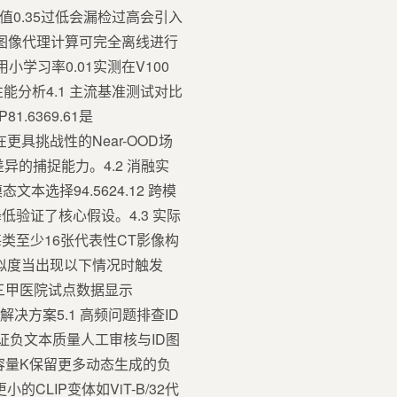
值0.35过低会漏检过高会引入
处理图像代理计算可完全离线进行
学习率0.01实测在V100
能分析4.1 主流基准测试对比
1.6369.61是
04否特别在更具挑战性的Near-OOD场
差异的捕捉能力。4.2 消融实
态文本选择94.5624.12 跨模
5降低验证了核心假设。4.3 实际
至少16张代表性CT影像构
似度当出现以下情况时触发
三甲医院试点数据显示
解决方案5.1 高频问题排查ID
证负文本质量人工审核与ID图
-容量K保留更多动态生成的负
LIP变体如ViT-B/32代