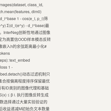
images(dataset, class_id,
ch.mean(features, dim0)
 1 - cos(e_i, p_i)筛
i(e^y) - d_i^base)最
nterNeg创新性地通过图像
时判定为高置信OOD样本模态反转
与图像嵌入h的余弦距离最小化#
okens
teps): text_embed
oss 1 -
text_embed.detach()动态过滤机制只
的嵌入集合按偏离程度排序保留最优
算所有ID类别的图像代理和基础
) ≤ β i. 执行图像反转生成
2 关键参数选择通过大量实验验证的
6后收益递减M初始负文本数量