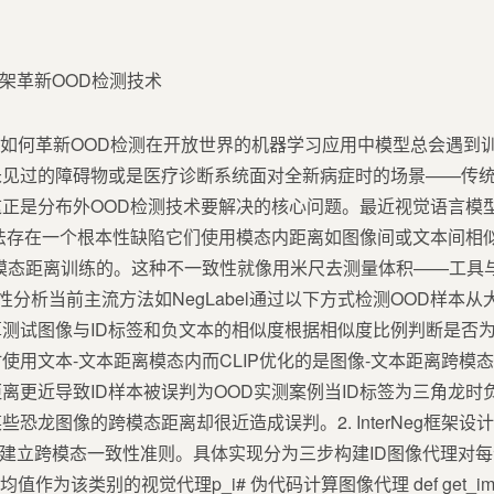
Neg框架如何革新OOD检测在开放世界的机器学习应用中模型总会遇
未见过的障碍物或是医疗诊断系统面对全新病症时的场景——传
正是分布外OOD检测技术要解决的核心问题。最近视觉语言模型V
法存在一个根本性缺陷它们使用模态内距离如图像间或文本间相似度
模态距离训练的。这种不一致性就像用米尺去测量体积——工具
限性分析当前主流方法如NegLabel通过以下方式检测OOD样本
测试图像与ID标签和负文本的相似度根据相似度比例判断是否为
使用文本-文本距离模态内而CLIP优化的是图像-文本距离跨模
更近导致ID样本被误判为OOD实测案例当ID标签为三角龙时负文本
恐龙图像的跨模态距离却很近造成误判。2. InterNeg框架设计
创新是建立跨模态一致性准则。具体实现分为三步构建ID图像代理对
该类别的视觉代理p_i# 伪代码计算图像代理 def get_image_pr