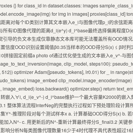
oxies {} for class_id in dataset.classes: images sample_class_
del.encode_image(img) for img in images] proxies[class_id] tor
基础距离对每个ID类别计算其文本嵌入e_i与图像代理p_i的余弦距离d_i^base
像代理的距离d_i(e^y) d_i^base最终选择偏离程度D(e^y) Σ(d_
 视觉引导的负文本生成仅靠静态文本库可能无法覆盖所有OOD情况。I
度OOD识别设置阈值β0.35当样本的OOD得分S(x) ≤ β
10拼接固定前缀a photo of通过优化使生成的文本嵌入e_v^-
text_inversion(image, clip_model, steps100): pseudo_t
 512)) optimizer Adam([pseudo_tokens], lr0.01) for _ in range(s
eudo_tokens) image_embed clip_model.image_encoder(image) l
ed, image_embed) loss.backward() optimizer.step() return 
∀i, d_i(e_v^-) d_i^base维护一个最大容量K2000
3.1 整体算法流程InterNeg的完整执行过程如下预处理阶段计
推理阶段对每个测试样本x a. 计算基础OOD得分S(x) b. 若S(x
并可能加入N^- c. 用更新后的N^-重新计算最终得分S_final3.
影响分析N每类图像代理数量16少于4时代理不具代表性超过1