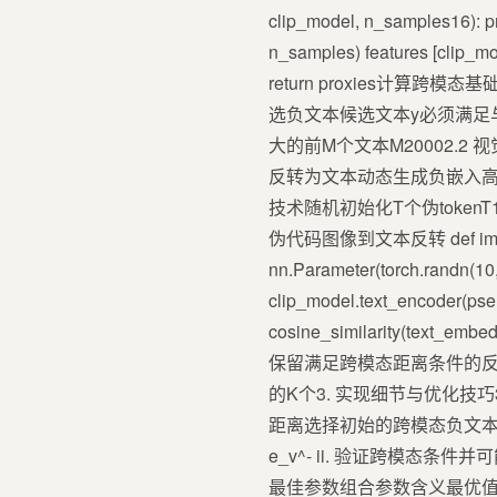
clip_model, n_samples16): pr
n_samples) features [clip_mo
return proxies计算跨模态
选负文本候选文本y必须满足与所有ID图
大的前M个文本M20002.2
反转为文本动态生成负嵌入高置信
技术随机初始化T个伪tokenT
伪代码图像到文本反转 def image_to_
nn.Parameter(torch.randn(10,
clip_model.text_encoder(ps
cosine_similarity(text_emb
保留满足跨模态距离条件的反转嵌入
的K个3. 实现细节与优化技巧
距离选择初始的跨模态负文本集Y^-
e_v^- ii. 验证跨模态条件
最佳参数组合参数含义最优值