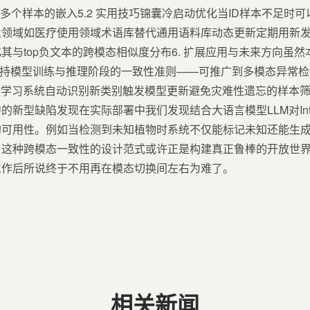
计算多个样本的嵌入5.2 实用技巧锦囊冷启动优化当ID样本不足时
领域如医疗使用领域术语库替代通用语料库动态更新定期用新发现
其与top负文本的跨模态相似度分布6. 扩展应用与未来方向虽然
——保持模型训练与推理阶段的一致性准则——可推广到多模态异常
续学习系统自动识别新类别触发模型更新避免灾难性遗忘的样本
新型缺陷发现在实际部署中我们发现结合大语言模型LLM对Inte
的可用性。例如当检测到未知植物时系统不仅能标记未知还能生
这种跨模态一致性的设计范式或许正是构建真正鲁棒的开放世界
工作后所说终于不用再在模态切换间左右为难了。
相关新闻