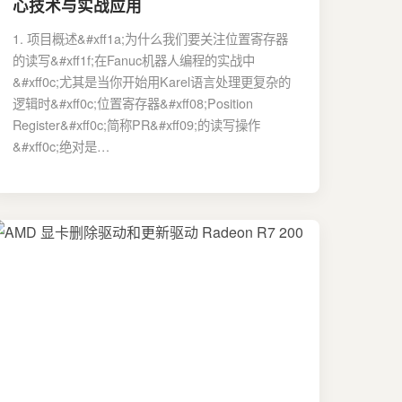
心技术与实战应用
1. 项目概述&#xff1a;为什么我们要关注位置寄存器
的读写&#xff1f;在Fanuc机器人编程的实战中
&#xff0c;尤其是当你开始用Karel语言处理更复杂的
逻辑时&#xff0c;位置寄存器&#xff08;Position
Register&#xff0c;简称PR&#xff09;的读写操作
&#xff0c;绝对是…