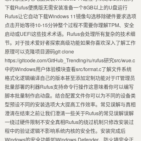
下载Rufus便携版无需安装准备一个8GB以上的U盘运行
Rufus让它自动下载Windows 11镜像勾选移除硬件要求选项
点击开始等待10-15分钟整个过程不需要你理解TPM、安全
启动或UEFI这些技术术语。Rufus会处理所有复杂的技术细
节。对于技术爱好者探索高级功能如果你喜欢深入了解工作
原理可以克隆项目源码git clone
https://gitcode.com/GitHub_Trending/ru/rufus研究src/wue.c
中的Windows用户体验模块查看src/format.c了解文件系统
格式化逻辑编译自己的版本甚至添加定制功能对于IT管理员
批量部署的利器Rufus支持命令行操作这意味着你可以编写
脚本批量制作启动盘。结合配置文件你可以为不同的设备类
型预设不同的安装选项大大提高工作效率。常见误解与真相
澄清在结束之前让我们澄清一些关于Rufus的常见误解误解
一绕过硬件限制不安全真相Rufus的绕过机制只修改安装过
程中的验证逻辑不影响系统内核的安全性。安装完成后
Windows的安全功能如Windows Defender、防火墙完全正