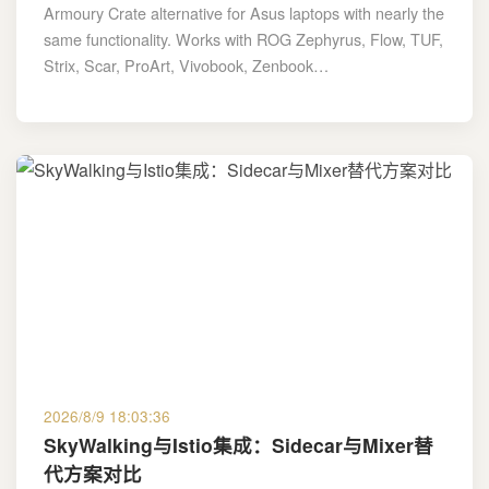
Armoury Crate alternative for Asus laptops with nearly the
same functionality. Works with ROG Zephyrus, Flow, TUF,
Strix, Scar, ProArt, Vivobook, Zenbook…
2026/8/9 18:03:36
SkyWalking与Istio集成：Sidecar与Mixer替
代方案对比