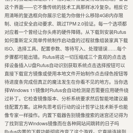
这个界面——它不像传统的技术工具那样冰冷复杂。相反它
用清晰的复选框向你展示它能为你做什么移除4GB内存限
制、绕过安全启动要求、跳过TPM 2.0验证。每一个选项都
对应着一个曾经让你头疼的硬件障碍。从下载到安装Rufus
如何重新定义简单传统制作启动盘的过程就像组装家具下载
ISO、选择工具、配置参数、等待写入、处理错误……每个
步骤都可能出错。Rufus将这一切压缩成三个直观的点击选
择设备插入U盘Rufus自动识别获取系统点击选择按钮可以
直接下载官方镜像或使用本地文件开始制作点击绿色按钮等
待进度条完成但真正的魔法发生在你看不见的地方。当你选
择Windows 11镜像时Rufus会自动检测是否需要应用硬件绕
过补丁。它检查镜像版本、分析系统要求然后智能地建议最
佳配置方案。这种先思考后行动的设计哲学让技术新手也能
像专家一样操作。内置下载器告别镜像搜索的迷宫还记得为
了找到官方Windows镜像而在各种网站间跳转的日子吗
Rufus内置的下载功能彻底改变了这个游戏。它直接连接到