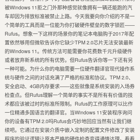
被Windows 11拒之门外那种感觉就像拥有一辆还能跑的汽
车却因为排放标准被禁止上路。今天我要向你介绍的不是一
个简单的工具而是一位能为你打破硬件壁垒的数字锁匠——
Rufus。想象一下这样的场景你的笔记本电脑购于2017年配
置依然够用但微软告诉你它缺少TPM 2.0芯片无法安装最新
的Windows 11。传统方法可能需要你花费数千元升级硬件
或者放弃新系统的所有优势。但Rufus告诉你等一下还有另
一种可能。为什么你的电脑需要一位硬件翻译官现代操作系
统与硬件之间的对话充满了严格的标准和协议。TPM 2.0、
安全启动、4GB内存要求——这些就像是系统安装的入场券
检查点。但Rufus理解一个简单的事实不是所有有价值的技
术都应该被过时的标准所限制。Rufus的工作原理可以比作
一位精通多国语言的翻译官。当Windows 11安装程序询问
你的设备有TPM 2.0吗Rufus会巧妙地回应当然有让我们继
续吧。它通过在安装介质中嵌入定制的配置文件修改了安装
程序的验证逻辑让原本严格的硬件检查变得通情达理。看看