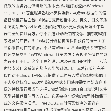
微软的服务器提供清晰的版本选择界面系统版本Windows
11、10、8.1甚至服务器版本架构选择x64或x86根据你的设
备智能推荐语言包38种语言支持包括中文、英文、日文等版
本历史最新的22H2或之前的稳定版本更重要的是这个下载
器完全免费且官方。你不会遇到修改过的镜像、捆绑的软件
或隐藏的广告。Rufus坚持开源精神确保你获得的每一个字
节都来自可信的来源。不只是WindowsRufus的多系统兼容
性哲学虽然Rufus在Windows 11安装方面表现出色但它的能
力远不止于此。这个工具的设计理念是通用兼容性——无论
你想安装什么系统它都应该能帮到你。Linux发行版的完美
伙伴对于Linux用户Rufus提供了两种写入模式ISO模式适用
于大多数标准Linux发行版DD模式专门处理需要原始磁盘映
像的特殊发行版当你选择Linux镜像时Rufus会自动识别文件
类型并推荐最佳写入方式。它还会检查镜像的完整性确保下
载的文件没有损坏。FreeDOS复古计算爱好者的福音在
src/freedos目录中Rufus集成了完整的FreeDOS环境。这意