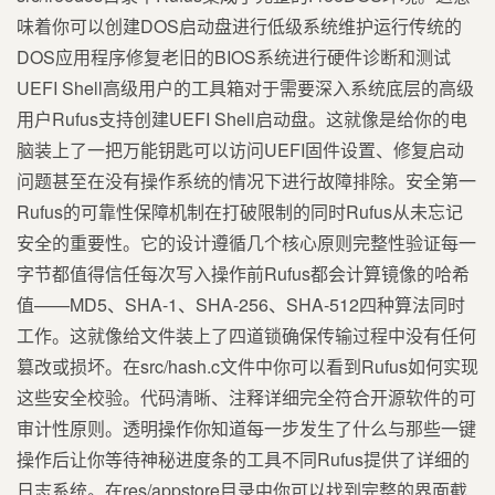
味着你可以创建DOS启动盘进行低级系统维护运行传统的
DOS应用程序修复老旧的BIOS系统进行硬件诊断和测试
UEFI Shell高级用户的工具箱对于需要深入系统底层的高级
用户Rufus支持创建UEFI Shell启动盘。这就像是给你的电
脑装上了一把万能钥匙可以访问UEFI固件设置、修复启动
问题甚至在没有操作系统的情况下进行故障排除。安全第一
Rufus的可靠性保障机制在打破限制的同时Rufus从未忘记
安全的重要性。它的设计遵循几个核心原则完整性验证每一
字节都值得信任每次写入操作前Rufus都会计算镜像的哈希
值——MD5、SHA-1、SHA-256、SHA-512四种算法同时
工作。这就像给文件装上了四道锁确保传输过程中没有任何
篡改或损坏。在src/hash.c文件中你可以看到Rufus如何实现
这些安全校验。代码清晰、注释详细完全符合开源软件的可
审计性原则。透明操作你知道每一步发生了什么与那些一键
操作后让你等待神秘进度条的工具不同Rufus提供了详细的
日志系统。在res/appstore目录中你可以找到完整的界面截