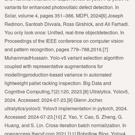
variants for enhanced photovoltaic defect detection. In
Solar, volume 4, pages 351–386. MDPI, 2024[6] Joseph
Redmon, Santosh Divvala, Ross Girshick, and Ali Farhadi.
You only look once: Unified, real-time objectdetection. In
Proceedings of the IEEE conference on computer vision
and pattern recognition, pages 779–788,2016.[7]
MuhammadHussain. Yolo-v5 variant selection algorithm
coupled with representative augmentations for
modellingproduction-based variance in automated
lightweight pallet racking inspection. Big Data and
Cognitive Computing,7(2):120, 2023.[8] Ultralytics. Yolov5,
2024. Accessed: 2024-07-23.[9] Glenn Jocher.
ultralytics/yolov3: Yolov3 implementation in pytorch, 2024.
Accessed: 2024-07-23.[10] Z. Yao, Y. Cao, S. Zheng, G.
Huang, and S. Lin. Cross-iteration batch normalization. In
openaccess.thecvf.com,2021.[11] Roboflow Blog. Yolov4