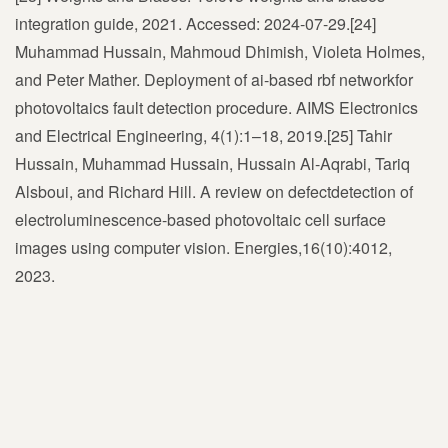
integration guide, 2021. Accessed: 2024-07-29.[24]
Muhammad Hussain, Mahmoud Dhimish, Violeta Holmes,
and Peter Mather. Deployment of ai-based rbf networkfor
photovoltaics fault detection procedure. AIMS Electronics
and Electrical Engineering, 4(1):1–18, 2019.[25] Tahir
Hussain, Muhammad Hussain, Hussain Al-Aqrabi, Tariq
Alsboui, and Richard Hill. A review on defectdetection of
electroluminescence-based photovoltaic cell surface
images using computer vision. Energies,16(10):4012,
2023.