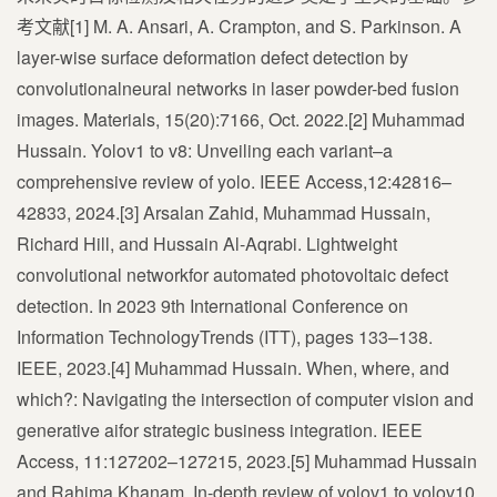
考文献[1] M. A. Ansari, A. Crampton, and S. Parkinson. A
layer-wise surface deformation defect detection by
convolutionalneural networks in laser powder-bed fusion
images. Materials, 15(20):7166, Oct. 2022.[2] Muhammad
Hussain. Yolov1 to v8: Unveiling each variant–a
comprehensive review of yolo. IEEE Access,12:42816–
42833, 2024.[3] Arsalan Zahid, Muhammad Hussain,
Richard Hill, and Hussain Al-Aqrabi. Lightweight
convolutional networkfor automated photovoltaic defect
detection. In 2023 9th International Conference on
Information TechnologyTrends (ITT), pages 133–138.
IEEE, 2023.[4] Muhammad Hussain. When, where, and
which?: Navigating the intersection of computer vision and
generative aifor strategic business integration. IEEE
Access, 11:127202–127215, 2023.[5] Muhammad Hussain
and Rahima Khanam. In-depth review of yolov1 to yolov10