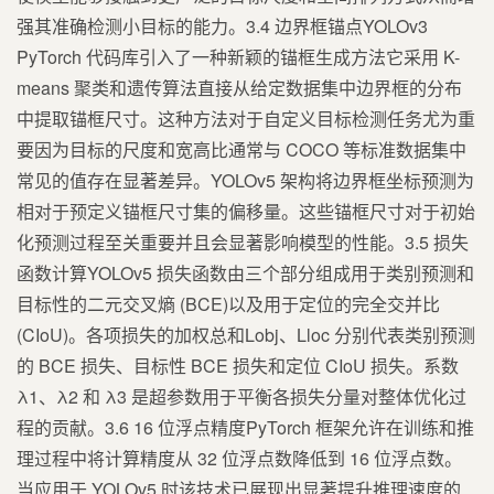
强其准确检测小目标的能力。3.4 边界框锚点YOLOv3
PyTorch 代码库引入了一种新颖的锚框生成方法它采用 K-
means 聚类和遗传算法直接从给定数据集中边界框的分布
中提取锚框尺寸。这种方法对于自定义目标检测任务尤为重
要因为目标的尺度和宽高比通常与 COCO 等标准数据集中
常见的值存在显著差异。YOLOv5 架构将边界框坐标预测为
相对于预定义锚框尺寸集的偏移量。这些锚框尺寸对于初始
化预测过程至关重要并且会显著影响模型的性能。3.5 损失
函数计算YOLOv5 损失函数由三个部分组成用于类别预测和
目标性的二元交叉熵 (BCE)以及用于定位的完全交并比
(CIoU)。各项损失的加权总和Lobj、Lloc 分别代表类别预测
的 BCE 损失、目标性 BCE 损失和定位 CIoU 损失。系数
λ1、λ2 和 λ3 是超参数用于平衡各损失分量对整体优化过
程的贡献。3.6 16 位浮点精度PyTorch 框架允许在训练和推
理过程中将计算精度从 32 位浮点数降低到 16 位浮点数。
当应用于 YOLOv5 时该技术已展现出显著提升推理速度的