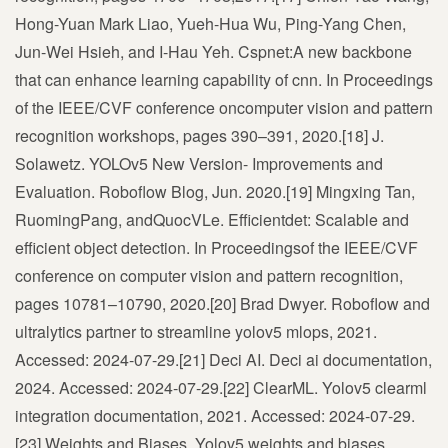
Hong-Yuan Mark Liao, Yueh-Hua Wu, Ping-Yang Chen,
Jun-Wei Hsieh, and I-Hau Yeh. Cspnet:A new backbone
that can enhance learning capability of cnn. In Proceedings
of the IEEE/CVF conference oncomputer vision and pattern
recognition workshops, pages 390–391, 2020.[18] J.
Solawetz. YOLOv5 New Version- Improvements and
Evaluation. Roboflow Blog, Jun. 2020.[19] Mingxing Tan,
RuomingPang, andQuocVLe. Efficientdet: Scalable and
efficient object detection. In Proceedingsof the IEEE/CVF
conference on computer vision and pattern recognition,
pages 10781–10790, 2020.[20] Brad Dwyer. Roboflow and
ultralytics partner to streamline yolov5 mlops, 2021.
Accessed: 2024-07-29.[21] Deci AI. Deci ai documentation,
2024. Accessed: 2024-07-29.[22] ClearML. Yolov5 clearml
integration documentation, 2021. Accessed: 2024-07-29.
[23] Weights and Biases. Yolov5 weights and biases