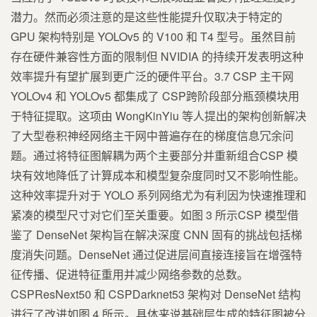
潜力。然而必须注意的是这些性能提升仅取决于特定的
GPU 架构特别是 YOLOv5 的 V100 和 T4 型号。虽然目前
存在硬件兼容性方面的限制但 NVIDIA 的持续开发表明这种
效率提升有望扩展到更广泛的硬件平台。3.7 CSP 主干网
YOLOv4 和 YOLOv5 都集成了 CSP跨阶段部分瓶颈模块用
于特征提取。这项由 WongKinYiu 等人提出的架构创新解决
了大型卷积神经网络主干网中普遍存在的梯度信息冗余问
题。通过将特征图解耦为两个主要部分并重新组合CSP 模
块有效地降低了计算成本和模型复杂度同时又不影响性能。
这种效率提升对于 YOLO 系列网络尤为有利因为快速推理和
紧凑的模型尺寸对它们至关重要。如图 3 所示CSP 模型借
鉴了 DenseNet 架构旨在解决深度 CNN 固有的挑战包括梯
度消失问题。DenseNet 通过促进层间直接连接旨在增强特
征传播、促进特征重用并减少网络参数的总数。
CSPResNext50 和 CSPDarknet53 架构对 DenseNet 结构
进行了改进如图 4 所示。具体来说基础层生成的特征图被分