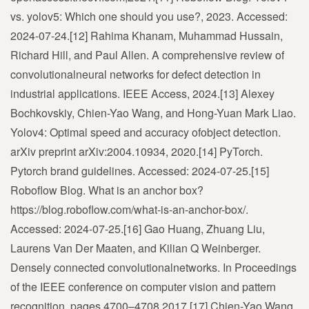
vs. yolov5: Which one should you use?, 2023. Accessed:
2024-07-24.[12] Rahima Khanam, Muhammad Hussain,
Richard Hill, and Paul Allen. A comprehensive review of
convolutionalneural networks for defect detection in
industrial applications. IEEE Access, 2024.[13] Alexey
Bochkovskiy, Chien-Yao Wang, and Hong-Yuan Mark Liao.
Yolov4: Optimal speed and accuracy ofobject detection.
arXiv preprint arXiv:2004.10934, 2020.[14] PyTorch.
Pytorch brand guidelines. Accessed: 2024-07-25.[15]
Roboflow Blog. What is an anchor box?
https://blog.roboflow.com/what-is-an-anchor-box/.
Accessed: 2024-07-25.[16] Gao Huang, Zhuang Liu,
Laurens Van Der Maaten, and Kilian Q Weinberger.
Densely connected convolutionalnetworks. In Proceedings
of the IEEE conference on computer vision and pattern
recognition, pages 4700–4708,2017.[17] Chien-Yao Wang,