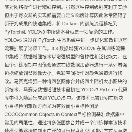
够对网络操作进行精细控制。虽然这种控制级别有利于实验
但由于每次新的实现都需要自定义梯度计算因此常常阻碍了
新研究成果的快速集成。将 Darknet 的训练流程移植到
PyTorch如 YOLOv3 中所述本身就是一项复杂的工作。
YOLOv5 通过在 PyTorch 生态系统中进一步优化和改进这些
流程扩展了这项工作。3.3 数据增强YOLOv5 在其训练流程
中集成了数据增强技术以增强模型的鲁棒性和泛化能力。在
每个训练周期中图像会通过在线数据加载器进行一系列增强
包括缩放调整图像大小。色彩空间操作对颜色通道进行修
改。马赛克增强一种将四张图像合并成四个随机大小图块的
新技术。马赛克数据增强技术最初在 YOLOv3 PyTorch 代码
库中引入随后集成到 YOLOv5 中。该技术已被证明在解决
小目标检测难题方面尤为有效而小目标检测是
COCOCommon Objects in Context目标检测基准数据集中
常见的局限性。通过将多张图像合并成一个训练样本该技术
使模型能够接触到更广泛的目标尺度和空间排列方式从而增