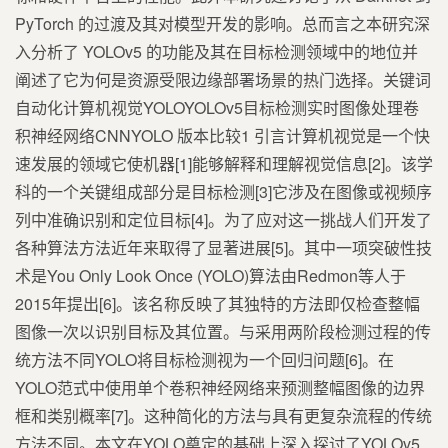
PyTorch 的过渡及其对模型开发的影响。总而言之本研究深
入分析了 YOLOv5 的功能及其在目标检测领域中的地位并
阐述了它为何是资源受限边缘部署场景的热门选择。关键词
自动化计算机视觉YOLOYOLOv5目标检测实时图像处理卷
积神经网络CNNYOLO 版本比较1 引言计算机视觉是一个快
速发展的领域它使机器[1]能够解释和理解视觉信息[2]。该学
科的一个关键组成部分是目标检测[3]它涉及在图像或视频序
列中准确识别和定位目标[4]。为了应对这一挑战人们开发了
各种算法方法近年来取得了显著进展[5]。其中一项突破性技
术是You Only Look Once (YOLO)算法由Redmon等人于
2015年提出[6]。该名称反映了其独特的方法即仅检查整幅
图像一次以识别目标及其位置。与采用两阶段检测过程的传
统方法不同YOLO将目标检测视为一个回归问题[6]。在
YOLO范式中使用单个卷积神经网络来预测整幅图像的边界
框和类别概率[7]。这种简化的方法与具有更复杂流程的传统
方法不同。本文在YOLO奠定的基础上深入探讨了YOLOv5