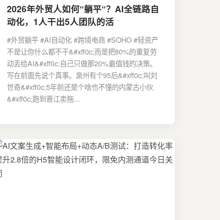
2026年外贸人如何“躺平“？AI全链路自
动化，1人干出5人团队的活
#外贸躺平 #AI自动化 #跨境电商 #SOHO #轻资产
不是让你什么都不干&#xff0c;而是把80%的重复劳
动丢给AI&#xff0c;自己只做那20%最值钱的决策。
写在前面先说个真事。泉州有个95后&#xff0c;叫刘
世奇&#xff0c;5年前还是个啥也不懂的内蒙古小伙
&#xff0c;跑到晋江卖拖…