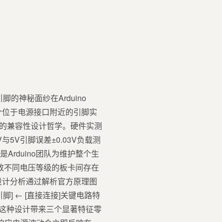
引脚的神秘面纱在Arduino
计。这个位于电源接口附近的引脚实
虑的兼容性设计哲学。硬件实测
与5V引脚误差±0.03V负载测
是Arduino团队为维护整个生
这导致不同电压等级的板卡间存在
路设计分析通过解析官方原理图
F引脚] ← [直接连接]关键电路特
容这种设计带来三个显著特征零