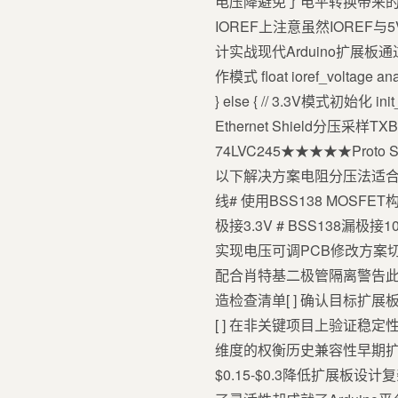
电压降避免了电平转换带来的
IOREF上注意虽然IORE
计实战现代Arduino扩展板通过
作模式 float ioref_voltage ana
} else { // 3.3V模式
Ethernet Shield分压采样
74LVC245★★★★★Pro
以下解决方案电阻分压法适合单向信号[
线# 使用BSS138 MOSFET构建
极接3.3V # BSS138
实现电压可调PCB修改方案切
配合肖特基二极管隔离警告
造检查清单[ ] 确认目标扩展
[ ] 在非关键项目上验证稳定
维度的权衡历史兼容性早期扩
$0.15-$0.3降低扩展