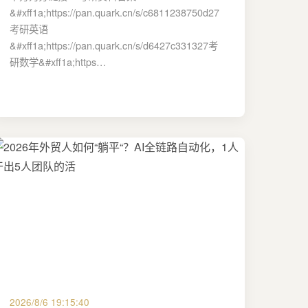
&#xff1a;https://pan.quark.cn/s/c6811238750d27
考研英语
&#xff1a;https://pan.quark.cn/s/d6427c331327考
研数学&#xff1a;https…
2026/8/6 19:15:40