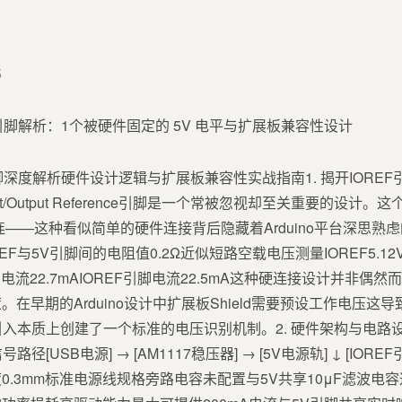
5
REF 引脚深度解析硬件设计逻辑与扩展板兼容性实战指南1. 揭开IOREF
nput/Output Reference引脚是一个常被忽视却至关重要的设
连——这种看似简单的硬件连接背后隐藏着Arduino平台深思熟
F与5V引脚间的电阻值0.2Ω近似短路空载电压测量IOREF5.12V
电流22.7mAIOREF引脚电流22.5mA这种硬连接设计并非偶然而
在早期的Arduino设计中扩展板Shield需要预设工作电压
的引入本质上创建了一个标准的电压识别机制。2. 硬件架构与电
[USB电源] → [AM1117稳压器] → [5V电源轨] ↓ [IORE
0.3mm标准电源线规格旁路电容未配置与5V共享10μF滤波电