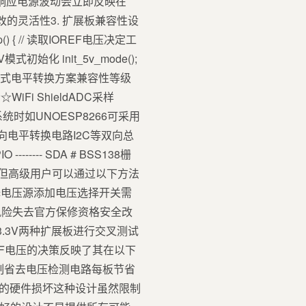
时响应电源波动会立即反映在
改的灵活性3. 扩展板兼容性设
{ // 读取IOREF电压决定工
 // 5V模式初始化 init_5v_mode();
号电压检测方式电平转换方案兼容性等级
WiFi ShieldADC采样
统时如UNOESP8266可采用
GND双向电平转换电路I2C等双向总
------ SDA # BSS138栅
定连接但高级用户可以通过以下方法
选择电压源添加电压选择开关需
风险失去官方保修资格安全改
/3.3V两种扩展板进行交叉测试
OREF电压的决策反映了其在以下
制省去电压检测电路每板节省
导致的硬件损坏这种设计虽然限制