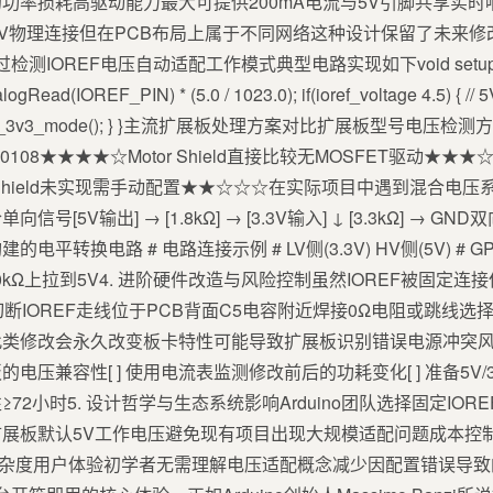
功率损耗高驱动能力最大可提供200mA电流与5V引脚共享实
F与5V物理连接但在PCB布局上属于不同网络这种设计保留了未来修
检测IOREF电压自动适配工作模式典型电路实现如下void setup() 
logRead(IOREF_PIN) * (5.0 / 1023.0); if(ioref_voltage 4.5) {
初始化 init_3v3_mode(); } }主流扩展板处理方案对比扩展板型
TXB0108★★★★☆Motor Shield直接比较无MOSFET驱动★★★☆☆
to Shield未实现需手动配置★★☆☆☆在实际项目中遇到混合电压系
5V输出] → [1.8kΩ] → [3.3V输入] ↓ [3.3kΩ] → 
的电平转换电路 # 电路连接示例 # LV侧(3.3V) HV侧(5V) # GPIO --
漏极接10kΩ上拉到5V4. 进阶硬件改造与风险控制虽然IOREF被固
断IOREF走线位于PCB背面C5电容附近焊接0Ω电阻或跳线
此类修改会永久改变板卡特性可能导致扩展板识别错误电源冲突
板的电压兼容性[ ] 使用电流表监测修改前后的功耗变化[ ] 准备5V
性≥72小时5. 设计哲学与生态系统影响Arduino团队选择固定I
展板默认5V工作电压避免现有项目出现大规模适配问题成本控
板设计复杂度用户体验初学者无需理解电压适配概念减少因配置错误