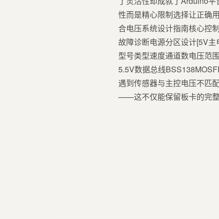
了灵活性却成就了Arduino平
性而是精心限制选择让正确用
合电压系统设计指南核心控制
故障诊断电源分区设计[5V主电源]
型号类型速度通道数电压范围典型应用T
5.5V数据总线BSS138MOSF
遇到传感器与主控电压不匹配
——这不仅能保留板卡的完