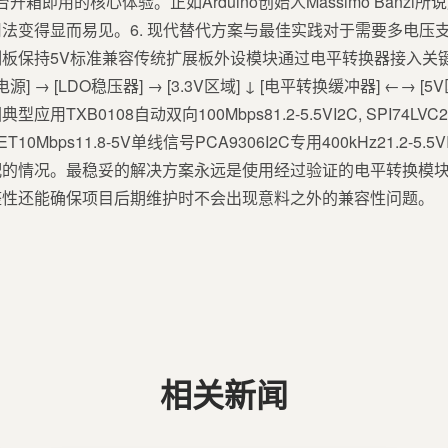
台开箱即用的核心体验。正如Arduino创始人Massimo Banz
法变得显而易见。6. 现代替代方案与最佳实践对于需要多电压
板保持5V标准兼容传统扩展板外设模块通过电平转换器接入关键
 → [LDO稳压器] → [3.3V区域] ↓ [电平转换缓冲器] ←→
XB0108自动双向100Mbps81.2-5.5VI2C, SPI74LVC24
ET10Mbps11.8-5V单线信号PCA9306I2C专用400kHz21.2
的情况。最稳妥的解决方案永远是使用经过验证的电平转换模块而
整性还能确保项目后期维护时不会出现意料之外的兼容性问题。
相关新闻