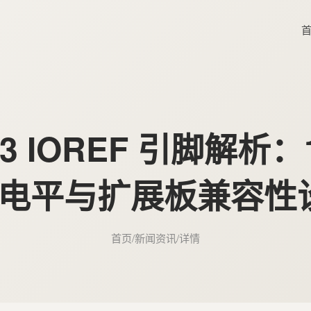
O R3 IOREF 引脚
V 电平与扩展板兼容性
首页
/
新闻资讯
/
详情