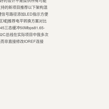
i所说好的设计不是提供所有可能
支持的新项目推荐以下架构混
信号路径添加LED指示方便
 [5V区域]推荐电平转换方案对比
5三态缓冲50Mbps81.65-
-5.5VI2C总线在实际项目中我多次
非直接修改IOREF连接