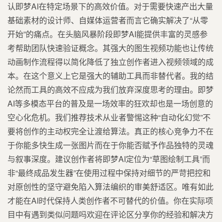
认即梦AI在特定场景下的高效价值。对于需要快速产出大量
基础素材的设计师、自媒体运营者而言它确实解决了“从零
开始”的痛点。在头脑风暴阶段即梦AI能提供丰富的灵感参
考帮助团队快速验证概念。其强大的图生视频功能也让传统
动画制作流程得以简化降低了独立创作者进入视频领域的成
本。在这个意义上它是强大的辅助工具而非替代者。我的结
论然而工具的高效不应成为我们放弃深度思考的理由。即梦
AI等多模态平台的普及是一场效率的狂欢却也是一场创意的
空心化危机。我们推荐技术从业者警惕这种“自动化幻觉”不
要将创作的主动权完全让渡给算法。真正的核心竞争力不在
于你能多快生成一张图片而在于你能否赋予作品独特的灵魂
与叙事深度。建议创作者将即梦AI定位为“草图绘制工具”而
非“最终成品发生器”在使用过程中保持对细节的严苛把控和
对原创性的坚守避免陷入算法编织的审美舒适区。唯有如此
才能在AI时代保持人类创作者不可替代的价值。你在实际项
目中有遇到类似问题吗欢迎在评论区分享你的经验和解决方