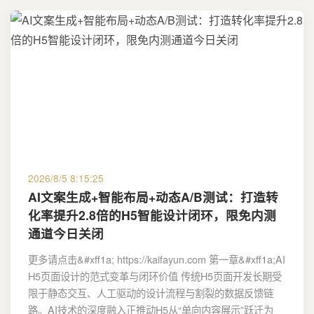
2026/8/5 8:15:25
AI文案生成+智能布局+动态A/B测试：打造转
化率提升2.8倍的H5智能设计闭环，限免内测
通道今日关闭
更多请点击&#xff1a; https://kaifayun.com 第一章&#xff1a;AI
H5页面设计的范式变革与闭环价值 传统H5页面开发长期受
限于静态交互、人工驱动的设计流程与割裂的数据反馈链
路。AI技术的深度融入正推动H5从“单向内容展示”跃迁为