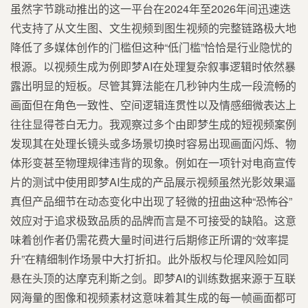
虽然字节跳动推出的这一平台在2024年至2026年间迅速迭
代支持了从文生图、文生视频到图生视频的完整链路极大地
降低了多媒体创作的门槛但这种“低门槛”恰恰是行业隐忧的
根源。以视频生成为例即梦AI在处理复杂叙事逻辑时依然暴
露出明显的短板。尽管其算法能在几秒钟内生成一段流畅的
画面但在角色一致性、空间逻辑连贯性以及情感细微表达上
往往显得苍白无力。我观察过多个由即梦生成的短视频案例
发现其在处理长镜头或多场景切换时容易出现画面闪烁、物
体形变甚至物理规律违背的现象。例如在一项针对电商宣传
片的测试中使用即梦AI生成的产品展示视频虽然光影效果逼
真但产品细节在动态变化中出现了轻微的扭曲这种“恐怖谷”
效应对于追求极致品质的品牌而言是不可接受的缺陷。这意
味着创作者仍需花费大量时间进行后期修正所谓的“效率提
升”在精细制作场景中大打折扣。此外版权与伦理风险如同
悬在头顶的达摩克利斯之剑。即梦AI的训练数据来源于互联
网海量的图像和视频素材这意味着其生成的每一帧画面都可