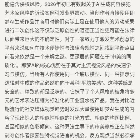
能隐含侵权风险。2026年初已有数起关于AI生成内容侵犯
艺术家风格的诉讼案例引发业界震动。当创作者直接使用即
梦AI生成作品并商用时他们实际上是在使用他人的劳动成果
进行二次创作这不仅缺乏原创性的道德正当性更可能在法律
层面带来巨大的不确定性。对于一家致力于激发艺术创意的
平台来说如何在技术便捷性与法律合规性之间找到平衡点目
前看来依然是一个未解之谜。更深层的问题在于“审美的同
质化”。即梦AI的核心优势在于其对主流视觉风格的快速学
习与模仿。当所有人都使用同一个底层模型、同一种提示词
逻辑时生成的作品必然趋向于某种“平均美感”。这种美感是
安全的、精致的却是乏味的。它抹平了个人风格的棱角将多
元的艺术表达压缩为标准化的工业流水线产品。我在对比近
期流行的社交媒体视觉趋势时发现大量使用即梦AI生成的内
容呈现出惊人的相似性相似的打光方式、相似的构图比例、
甚至相似的色彩倾向。这种算法主导下的审美霸权正在悄然
剥夺创作者探索独特视觉语言的机会。反方观点当然必须承