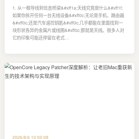
1. 从一根导线到信息桥梁&#xff1a;天线究竟是什么&#xff1f;
如果你拆开任何一台无线设备&#xff0c;无论是手机、路由器
&#xff0c;还是汽车遥控钥匙&#xff0c;几乎都能在里面找到一
块形状各异的金属片或线圈&#xff0c;那就是天线。很多人对
它的印象可能还停留在老式…
2026/8/6 10:50:08