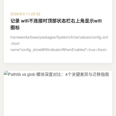
2026/8/3 11:25:52
记录 wifi不连接时顶部状态栏右上角显示wifi
图标
frameworks/base/packages/SystemUI/res/values/config.xml
<bool
name"config_showWifiIndicatorWhenEnabled">true</bool>