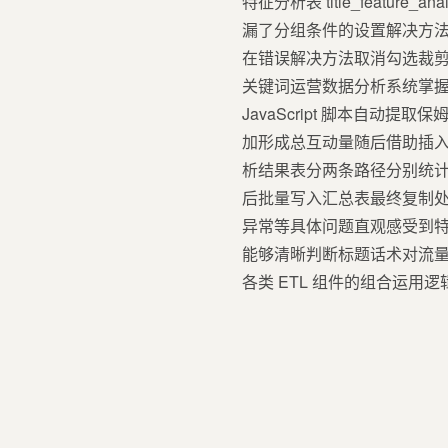
特征分析表 title_feat
漏了分组条件的设置解决方
在错误解决方法取消勾选裁
关键词运营数据分析系统掌握
JavaScript 脚本自
加形成总互动量随后借助插入
析结果表分两条路径分别统
后批量写入汇总表最终复制
异常等具体问题直观感受到
能够清晰判断标题话术对流
各类 ETL 组件的组合运用逻