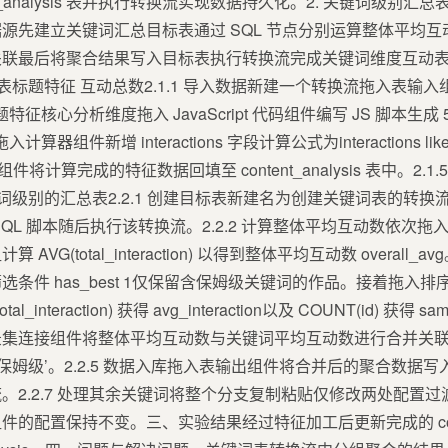
nt_analysis 表并执行转换流实现数据持久化。2. 关键词级别
sis 表为数据源先建立关键词汇总目标表通过 SQL 节点分别运算整体
关联最后将聚合结果写入目标表执行转换流完成关键词维度互动
lysis 表标题特征 互动总数2.1.1 导入数据新建一个转换流拖入表输入组件选择
题特征核心分析维度拖入 JavaScript 代码组件编写 JS 脚本生
组件新增 interactions 字段计算公式为interactions likes fav
组件将计算完成的特征数据回填至 content_analysis 表中。2
键词级别的汇总表2.2.1 创建目标表新建名为创建关键词表的转换流
QL 脚本随后执行该转换流。2.2.2 计算整体平均互动数依次
G(total_interaction) 以得到整体平均互动数 overall_a
条件 has_best 1仅保留含保姆级关键词的作品。接着拖入
nteraction) 获得 avg_interaction以及 COUNT(id) 获得 s
集连接组件将整体平均互动数与关键词平均互动数进行合并关联
值设为‘保姆级’。2.2.5 数据入库拖入表输出组件将合并后的聚合数据写
.2.7 处理其余关键词将整个分支复制粘贴仅修改两处配置过滤条件如
配置保持不变。三、实验结果经过特征加工后更新完成的 content