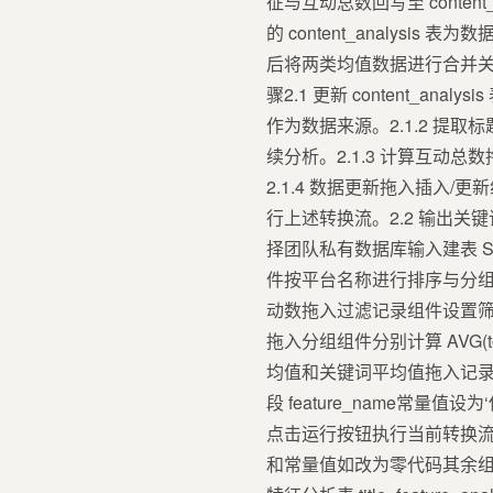
征与互动总数回写至 conte
的 content_analy
后将两类均值数据进行合并
骤2.1 更新 content_ana
作为数据来源。2.1.2 提取标
续分析。2.1.3 计算互动总数拖入计算器
2.1.4 数据更新拖入插入/更新
行上述转换流。2.2 输出关
择团队私有数据库输入建表 S
件按平台名称进行排序与分组计算 AV
动数拖入过滤记录组件设置筛选
拖入分组组件分别计算 AVG(total_i
均值和关键词平均值拖入记录
段 feature_name常量
点击运行按钮执行当前转换流。2
和常量值如改为零代码其余组件的