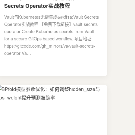
Secrets Operator实战教程
Vault与Kubernetes无缝集成&#xff1a;Vault Secrets
Operator实战教程 【免费下载链接】vault-secrets-
operator Create Kubernetes secrets from Vault
for a secure GitOps based workflow. 项目地址:
https://gitcode.com/gh_mirrors/va/vault-secrets-
operator Va…