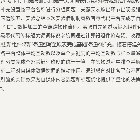
ure_analysis。四、问题与解决问题一关键词表转换流中分组聚合
法补充设置按平台名称进行分组问题二关键词表输出环节出现报
剪表选项五、实验总结本次实验借助助睿数智零代码平台完成了
了 ETL 数据加工的全链路操作流程。实验首先通过表输入组
动提取保姆级零代码等标题关键词标识字段再通过计算器组件将点赞、
/更新组件将新特征回写至原表完成基础特征的扩充。接着搭建
计各平台整体平均互动数以及单个关键词的平均互动数与样本量
处理分支完成全部关键词维度的统计计算。在实操过程中排查并
特征工程对自媒体数据挖掘的推动作用。通过横向对比各平台不
量引流的实际效果为自媒体内容选题和标题优化提供了量化的决
辑。