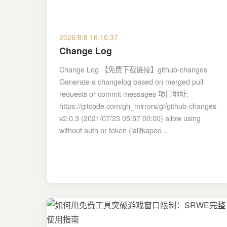
2026/8/8 16:10:37
Change Log
Change Log 【免费下载链接】github-changes
Generate a changelog based on merged pull
requests or commit messages 项目地址:
https://gitcode.com/gh_mirrors/gi/github-changes
v2.0.3 (2021/07/23 05:57 00:00) allow using
without auth or token (lalitkapoo…