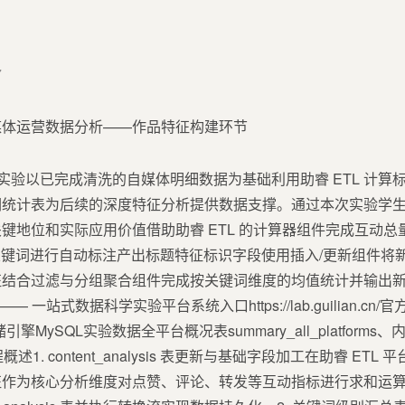
7
本实验以已完成清洗的自媒体明细数据为基础利用助睿 ETL 计
词统计表为后续的深度特征分析提供数据支撑。通过本次实验学
键地位和实际应用价值借助助睿 ETL 的计算器组件完成互动
件对文本关键词进行自动标注产出标题特征标识字段使用插入/更新组件
结合过滤与分组聚合组件完成按关键词维度的均值统计并输出新的
— 一站式数据科学实验平台系统入口https://lab.guilian.cn/
.com/存储引擎MySQL实验数据全平台概况表summary_all_platform
3 处理流程概述1. content_analysis 表更新与基础字段加工在助睿
征作为核心分析维度对点赞、评论、转发等互动指标进行求和运