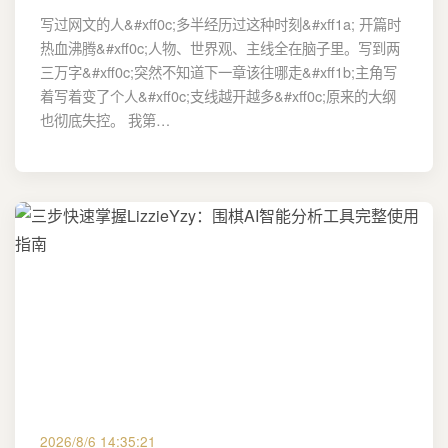
写过网文的人&#xff0c;多半经历过这种时刻&#xff1a; 开篇时
热血沸腾&#xff0c;人物、世界观、主线全在脑子里。写到两
三万字&#xff0c;突然不知道下一章该往哪走&#xff1b;主角写
着写着变了个人&#xff0c;支线越开越多&#xff0c;原来的大纲
也彻底失控。 我第…
2026/8/6 14:35:21