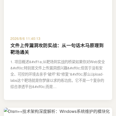
2026/8/6 11:40:13
文件上传漏洞攻防实战：从一句话木马原理到
靶场通关
1. 项目概述&#xff1a;从靶场到实战的桥梁如果你对Web安全
&#xff0c;特别是文件上传漏洞感兴趣&#xff0c;但苦于没有安
全、可控的环境去亲手“破坏”和“修复”&#xff0c;那么Upload-
labs这个靶场就是你梦寐以求的练功房。它不是一个复杂的
综合渗透平台&#xff0c;而是…