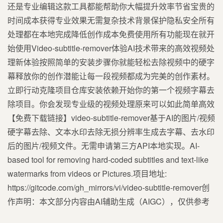
还是专业编辑这款工具都能帮助你大幅提升效率节省宝贵的
时间成本获得专业效果无需复杂技术背景保护隐私安全所有
处理都在本地完成降低创作成本免费使用所有功能现在就开
始使用Video-subtitle-remover体验AI技术带来的高效视频处
理新体验按照简单的安装步骤你就能轻松去除视频中的硬字
幕释放你的创作潜能让每一段视频都成为完美的创作素材。
立即行动克隆项目仓库安装依赖开始你的第一个视频字幕去
除项目。你会发现专业级的视频处理原来可以如此简单高效
【免费下载链接】video-subtitle-remover基于AI的图片/视频
硬字幕去除、文本水印去除无损分辨率生成去字幕、去水印
后的图片/视频文件。无需申请第三方API本地实现。AI-
based tool for removing hard-coded subtitles and text-like
watermarks from videos or Pictures.项目地址:
https://gitcode.com/gh_mirrors/vi/video-subtitle-remover创
作声明：本文部分内容由AI辅助生成（AIGC），仅供参考