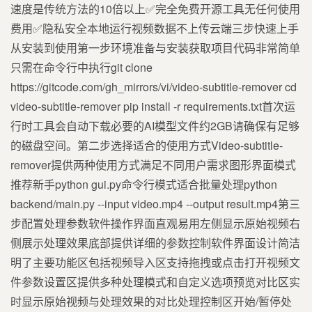
速度是传统方法的10倍以上✅完全免费开源工具无任何使用
费用✅隐私安全本地运行视频数据不上传云端三步快速上手
从安装到使用第一步环境准备与安装获取项目代码非常简单
只需在命令行中执行git clone
https://gitcode.com/gh_mirrors/vi/video-subtitle-remover cd
video-subtitle-remover pip install -r requirements.txt首次运
行时工具会自动下载必要的AI模型文件约2GB请确保有足够
的磁盘空间。第二步选择适合的使用方式Video-subtitle-
remover提供两种使用方式满足不同用户需求图形界面模式
推荐新手python gui.py命令行模式适合批量处理python
backend/main.py --input video.mp4 --output result.mp4第三
步配置处理参数软件操作界面直观易用左侧显示原始视频右
侧展示处理效果底部提供详细的参数控制软件界面设计简洁
明了主要功能区包括视频导入区支持拖拽或点击打开视频文
件参数设置区提供多种处理模式和自定义选项预览对比区实
时显示原始视频与处理效果的对比处理控制区开始/暂停处