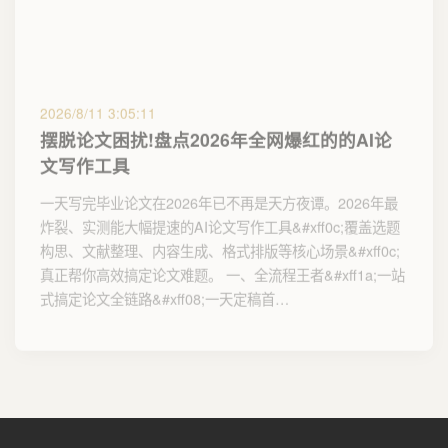
2026/8/11 3:05:11
摆脱论文困扰!盘点2026年全网爆红的的AI论
文写作工具
一天写完毕业论文在2026年已不再是天方夜谭。2026年最
炸裂、实测能大幅提速的AI论文写作工具&#xff0c;覆盖选题
构思、文献整理、内容生成、格式排版等核心场景&#xff0c;
真正帮你高效搞定论文难题。 一、全流程王者&#xff1a;一站
式搞定论文全链路&#xff08;一天定稿首…