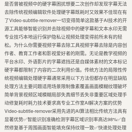
是否曾被视频中的硬字幕困扰想要二次创作却发现字幕无法
去除传统视频编辑软件处理硬字幕既耗时又效果不佳现在有
了Video-subtitle-remover一切变得简单这款基于AI技术的开
源工具能够智能识别并去除视频中的硬字幕和文本水印无需
专业技巧本地运行保护隐私让视频处理变得前所未有的轻
松。为什么你需要视频字幕去除工具视频字幕去除是内容创
作者、教育工作者和影视爱好者的刚需。无论是教学视频的
平台水印、外语影片的字幕遮挡还是自媒体素材的文本标记
硬字幕都限制了内容的二次利用价值。传统方法的局限性传
统视频编辑处理硬字幕通常采用以下方法但都存在明显缺陷
处理方法主要问题适用场景限制像素覆盖画面模糊纹理破坏
简单背景视频区域模糊局部失真细节丢失非重要区域处理手
动修复耗时耗力技术要求高专业工作室AI解决方案的优势
Video-subtitle-remover采用先进的AI算法相比传统方法具有
显著优势✅智能识别准确检测字幕区域识别率高达98%✅自
然修复基于周围画面智能填充保持纹理一致✅快速处理处理