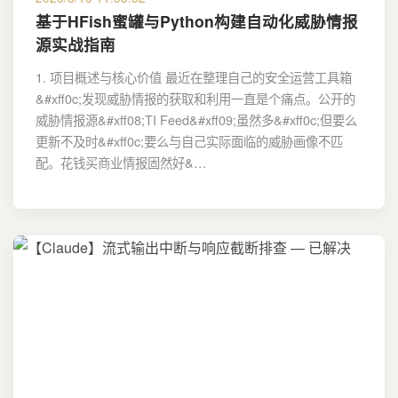
基于HFish蜜罐与Python构建自动化威胁情报
源实战指南
1. 项目概述与核心价值 最近在整理自己的安全运营工具箱
&#xff0c;发现威胁情报的获取和利用一直是个痛点。公开的
威胁情报源&#xff08;TI Feed&#xff09;虽然多&#xff0c;但要么
更新不及时&#xff0c;要么与自己实际面临的威胁画像不匹
配。花钱买商业情报固然好&…