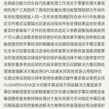
合高级功能与优化技巧批量处理工作流对于需要处理大量视
频的用户工具提供了高效的批量处理功能整理视频文件将所
有待处理视频放入同一文件夹使用通配符在命令行中批量指
定文件模式设置输出目录自动保存所有处理结果监控处理进
度实时查看每个文件的处理状态自定义参数调整指南高级用
户可以通过调整参数获得更好的处理效果字幕检测参数区域
敏感度控制字幕检测的精确度动态跟踪阈值适应字幕位置变
化文本识别置信度过滤误检测修复算法参数修复强度调整算
法的激进程度边缘保护级别保护画面边缘不被过度修复时空
关联权重参考前后帧的内容关联性常见问题解决方案问题处
理速度慢解决方案启用GPU加速关闭其他资源占用程序优
化建议降低视频分辨率使用快速模式硬件要求建议使用支持
CUDA的NVIDIA显卡问题字幕去除不彻底解决方案提高字
幕区域敏感度尝试高精度模式优化建议确保字幕区域框选准
确调整修复参数特殊处理对于复杂背景可手动指定字幕区域
问题画面出现修复痕迹解决方案降低修复强度启用边缘保护