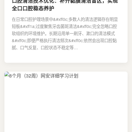
口腔清洁技术优化：补齐黏膜清洁盲区，实现
全口口腔稳态养护
在日常口腔护理场景中&#xff0c;多数人的清洁逻辑存在明显
短板&#xff1a;过度聚焦牙齿菌斑清洁&#xff0c;完全忽略口腔
软组织的环境维护。长期沿用单一刷牙、漱口的清洁模式
&#xff0c;即便严格执行清洁频次&#xff0c;依然会出现口腔黏
腻、口气反复、口腔状态不稳定等…