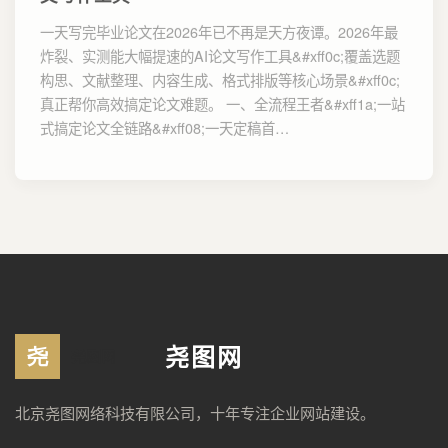
一天写完毕业论文在2026年已不再是天方夜谭。2026年最
炸裂、实测能大幅提速的AI论文写作工具&#xff0c;覆盖选题
构思、文献整理、内容生成、格式排版等核心场景&#xff0c;
真正帮你高效搞定论文难题。 一、全流程王者&#xff1a;一站
式搞定论文全链路&#xff08;一天定稿首…
尧图网
北京尧图网络科技有限公司，十年专注企业网站建设。