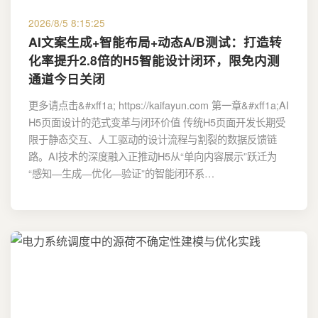
2026/8/5 8:15:25
AI文案生成+智能布局+动态A/B测试：打造转
化率提升2.8倍的H5智能设计闭环，限免内测
通道今日关闭
更多请点击&#xff1a; https://kaifayun.com 第一章&#xff1a;AI
H5页面设计的范式变革与闭环价值 传统H5页面开发长期受
限于静态交互、人工驱动的设计流程与割裂的数据反馈链
路。AI技术的深度融入正推动H5从“单向内容展示”跃迁为
“感知—生成—优化—验证”的智能闭环系…