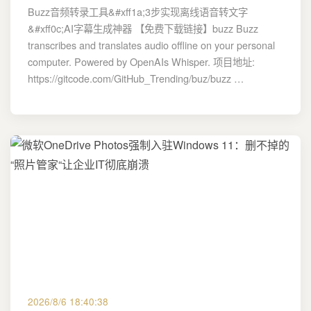
Buzz音频转录工具&#xff1a;3步实现离线语音转文字
&#xff0c;AI字幕生成神器 【免费下载链接】buzz Buzz
transcribes and translates audio offline on your personal
computer. Powered by OpenAIs Whisper. 项目地址:
https://gitcode.com/GitHub_Trending/buz/buzz …
2026/8/6 18:40:38