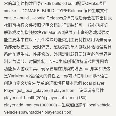
常简单创建构建目录mkdir build cd build配置CMake项目
cmake .. -DCMAKE_BUILD_TYPERelease编译生成文件
cmake --build . --config Release编译完成后你会在输出目录
找到可执行文件按照说明文档进行安装即可。 核心功能详
解游戏功能增强模块YimMenuV2提供了丰富的游戏增强功
能主要集中在以下几个模块功能类别主要特性适用场景玩家
功能无敌模式、无限弹药、超级跳跃单人游戏体验增强载具
系统车辆生成、性能修改、外观定制载具爱好者必备世界控
制天气调节、时间控制、NPC生成创造独特游戏世界网络
功能多人游戏工具、玩家管理在线模式增强Lua脚本系统这
是YimMenuV2最强大的特性之一你可以使用Lua脚本语言
创建自定义功能-- 简单的玩家增强脚本示例 local player
Player.get_local_player() if player then -- 设置玩家属性
player:set_health(200) player:set_armor(150)
player:add_money(1000000) -- 生成超级跑车 local vehicle
Vehicle.spawn(adder, player.position)