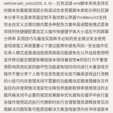
vehicle:set_color(255, 0, 0) -- 红色涂装 end脚本系统支持实
时脚本热重载错误提示和调试信息预置脚本库和示例社区脚
本分享平台菜单界面定制不喜欢默认界面YimMenuV2支持
完全自定义主题切换内置多种配色方案布局调整拖拽式菜单
项排列快捷键配置自定义操作快捷键字体大小适应不同屏幕
分辨率 实用技巧与最佳实践新手必知的安全建议安全使用
游戏增强工具很重要以下建议能帮你避免风险✅安全操作仅
在单人模式或邀请战局使用高级功能避免在公开战局使用明
显作弊功能定期更新模组版本保持兼容性❌风险行为不要使
用影响其他玩家的破坏性功能避免短时间内进行大量游戏币
操作不要分享个人账号信息性能优化技巧确保游戏运行流畅
的小技巧内存管理关闭不需要的功能模块定期清理缓存文件
监控内存使用情况渲染优化降低界面刷新频率使用简洁的主
题风格关闭不必要的视觉效果脚本优化避免在循环中执行复
杂操作使用延迟执行代替即时执行合理管理资源释放常见问
题解决问题现象可能原因解决方案游戏崩溃内存冲突或版本