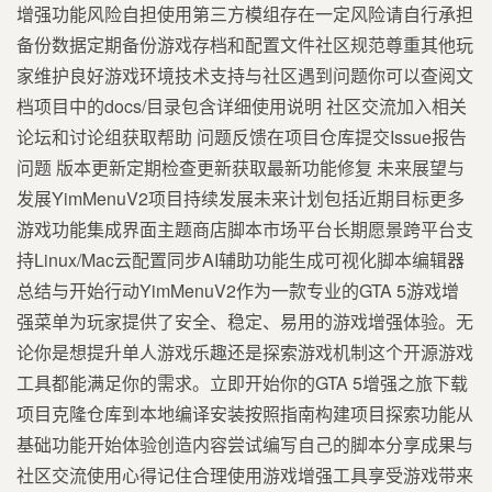
增强功能风险自担使用第三方模组存在一定风险请自行承担
备份数据定期备份游戏存档和配置文件社区规范尊重其他玩
家维护良好游戏环境技术支持与社区遇到问题你可以查阅文
档项目中的docs/目录包含详细使用说明 社区交流加入相关
论坛和讨论组获取帮助 问题反馈在项目仓库提交Issue报告
问题 版本更新定期检查更新获取最新功能修复 未来展望与
发展YimMenuV2项目持续发展未来计划包括近期目标更多
游戏功能集成界面主题商店脚本市场平台长期愿景跨平台支
持Linux/Mac云配置同步AI辅助功能生成可视化脚本编辑器
总结与开始行动YimMenuV2作为一款专业的GTA 5游戏增
强菜单为玩家提供了安全、稳定、易用的游戏增强体验。无
论你是想提升单人游戏乐趣还是探索游戏机制这个开源游戏
工具都能满足你的需求。立即开始你的GTA 5增强之旅下载
项目克隆仓库到本地编译安装按照指南构建项目探索功能从
基础功能开始体验创造内容尝试编写自己的脚本分享成果与
社区交流使用心得记住合理使用游戏增强工具享受游戏带来