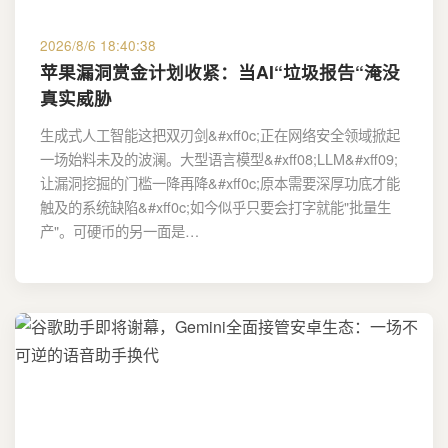
2026/8/6 18:40:38
苹果漏洞赏金计划收紧：当AI“垃圾报告“淹没
真实威胁
生成式人工智能这把双刃剑&#xff0c;正在网络安全领域掀起
一场始料未及的波澜。大型语言模型&#xff08;LLM&#xff09;
让漏洞挖掘的门槛一降再降&#xff0c;原本需要深厚功底才能
触及的系统缺陷&#xff0c;如今似乎只要会打字就能"批量生
产"。可硬币的另一面是…