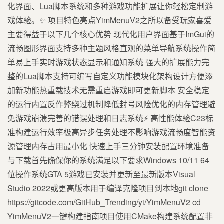
化界面、Lua脚本系统和多种游戏功能扩展让你轻松定制游
戏体验。✨ 项目特色亮点YimMenuV2之所以备受玩家喜爱
主要得益于以下几个核心优势 现代化用户界面基于ImGui的
流畅图形界面支持多种主题风格直观的菜单导航系统操作简
单易上手实时游戏状态显示和通知系统 强大的扩展能力完
整的Lua脚本支持可编写自定义功能模块化架构设计方便添
加新功能热重载技术无需重启游戏即可更新脚本️ 安全稳定
的运行内置反作弊绕过机制降低封号风险优化的内存管理避
免游戏崩溃完善的错误处理和日志系统⚡ 高性能体验C23标
准构建运行效率极高异步任务处理不影响游戏流畅度智能资
源管理内存占用最小化 快速上手三分钟安装配置环境准备
与下载首先确保你的系统满足以下要求Windows 10/11 64
位操作系统GTA 5游戏已安装并更新至最新版本Visual
Studio 2022或更高版本用于编译克隆项目到本地git clone
https://gitcode.com/GitHub_Trending/yi/YimMenuV2 cd
YimMenuV2一键构建指南项目使用CMake构建系统配置非