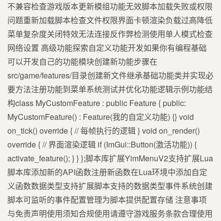
不兼容检查游戏版本更新模组功能无效脚本加载失败或权限
问题重新加载脚本检查文件权限界面卡顿渲染负载过高降低
菜单复杂度关闭特效无法连接反作弊检测使用单人模式检查
网络设置 高级功能探索自定义功能开发如果你有编程基础
可以开发自己的功能模块创建新功能步骤在
src/game/features/目录创建新文件继承基础功能类并实现必
要方法注册功能到菜单系统测试并优化功能逻辑示例功能结
构class MyCustomFeature : public Feature { public:
MyCustomFeature() : Feature(我的自定义功能) {} void
on_tick() override { // 每帧执行的逻辑 } void on_render()
override { // 界面渲染逻辑 if (ImGui::Button(激活功能)) {
activate_feature(); } } };脚本库扩展YimMenuV2支持扩展Lua
脚本库添加新的API函数注册新函数在Lua环境中添加自定
义函数数据类型支持扩展脚本支持的数据类型事件系统创建
脚本可监听的事件配置管理为脚本提供配置存储 注意事项
与免责声明使用须知合规使用请遵守游戏服务条款合理使用