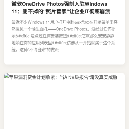
微软OneDrive Photos强制入驻Windows
11：删不掉的“照片管家“让企业IT彻底崩溃
最近不少Windows 11用户打开电脑&#xff0c;在开始菜单里突
然撞见一个陌生面孔——OneDrive Photos。没经过任何提
示&#xff0c;没点过任何安装按钮&#xff0c;它就那么安安静静
地躺在你的应用列表里&#xff0c;仿佛从一开始就属于这个系
统。这种"不请自来"的做派…