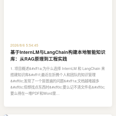
2026/8/6 5:54:45
基于InternLM与LangChain构建本地智能知识
库：从RAG原理到工程实践
1. 项目概述&#xff1a;为什么选择 InternLM 和 LangChain 来
搭建知识库&#xff1f;最近在折腾个人和团队的知识管理
&#xff0c;发现了一个挺普遍的问题&#xff1a;文档越堆越多
&#xff0c;但想找点东西时&#xff0c;要么记不清文件名&#xff0c;
要么得在一堆PDF和Word里…