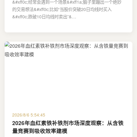
&#xff0c;经常会遇到一个场景&#xff1a;脑子里蹦出一个绝妙
的交易想法&#xff0c;比如“当股价突破20日均线时买入
&#xff0c;跌破10日均线时卖出”&…
2026/8/6 5:54:45
2026年血红素铁补铁剂市场深度观察：从含铁
量竞赛到吸收效率建模