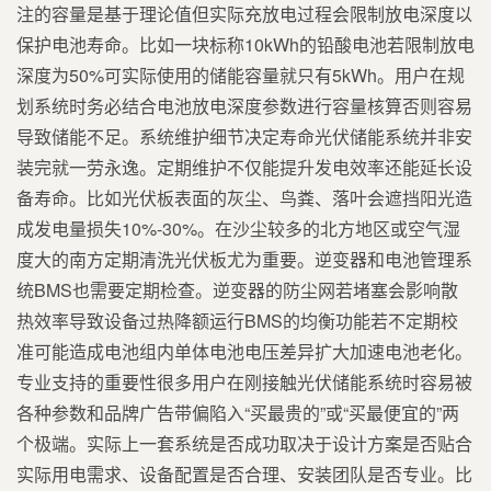
注的容量是基于理论值但实际充放电过程会限制放电深度以
保护电池寿命。比如一块标称10kWh的铅酸电池若限制放电
深度为50%可实际使用的储能容量就只有5kWh。用户在规
划系统时务必结合电池放电深度参数进行容量核算否则容易
导致储能不足。系统维护细节决定寿命光伏储能系统并非安
装完就一劳永逸。定期维护不仅能提升发电效率还能延长设
备寿命。比如光伏板表面的灰尘、鸟粪、落叶会遮挡阳光造
成发电量损失10%-30%。在沙尘较多的北方地区或空气湿
度大的南方定期清洗光伏板尤为重要。逆变器和电池管理系
统BMS也需要定期检查。逆变器的防尘网若堵塞会影响散
热效率导致设备过热降额运行BMS的均衡功能若不定期校
准可能造成电池组内单体电池电压差异扩大加速电池老化。
专业支持的重要性很多用户在刚接触光伏储能系统时容易被
各种参数和品牌广告带偏陷入“买最贵的”或“买最便宜的”两
个极端。实际上一套系统是否成功取决于设计方案是否贴合
实际用电需求、设备配置是否合理、安装团队是否专业。比