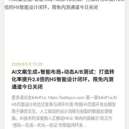
2026/8/5 8:15:25
AI文案生成+智能布局+动态A/B测试：打造转
化率提升2.8倍的H5智能设计闭环，限免内测
通道今日关闭
更多请点击&#xff1a; https://kaifayun.com 第一章&#xff1a;AI
H5页面设计的范式变革与闭环价值 传统H5页面开发长期受
限于静态交互、人工驱动的设计流程与割裂的数据反馈链
路。AI技术的深度融入正推动H5从“单向内容展示”跃迁为
“感知—生成—优化—验证”的智能闭环系…