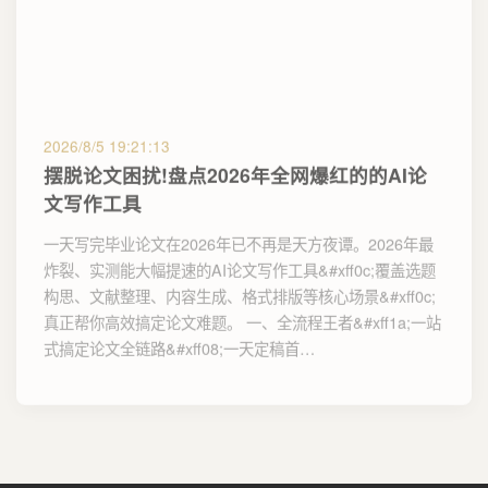
2026/8/5 19:21:13
摆脱论文困扰!盘点2026年全网爆红的的AI论
文写作工具
一天写完毕业论文在2026年已不再是天方夜谭。2026年最
炸裂、实测能大幅提速的AI论文写作工具&#xff0c;覆盖选题
构思、文献整理、内容生成、格式排版等核心场景&#xff0c;
真正帮你高效搞定论文难题。 一、全流程王者&#xff1a;一站
式搞定论文全链路&#xff08;一天定稿首…