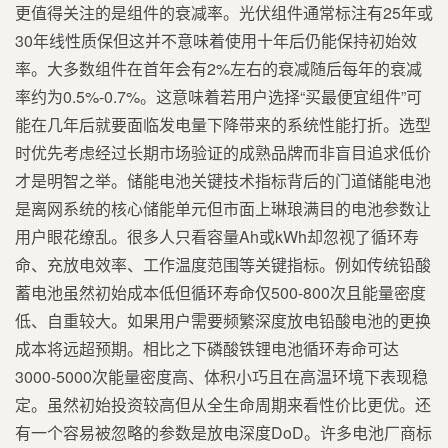
更值得关注的是组件的衰减率。光伏组件通常标注有25年或
30年线性质保但这并不意味着使用十年后仍能保持初始效
率。大多数组件在首年会有2%左右的衰减随后每年的衰减
率约为0.5%-0.7%。这意味着若用户选择“买最便宜组件”可
能在几年后就要面临发电量下降带来的系统性能打折。选型
时优先考虑经过长期市场验证的成熟品牌而非盲目追求低价
才是明智之举。储能电池关键技术指标背后的门道储能电池
是离网系统的核心储能单元但市面上琳琅满目的电池参数让
用户眼花缭乱。很多人只看容量Ah或kWh却忽视了循环寿
命、充放电效率、工作温度范围等关键指标。例如传统铅酸
蓄电池虽然初始成本低但循环寿命仅500-800次且能量密度
低、自重较大。如果用户需要频繁深度放电铅酸电池的更换
成本将远超预期。相比之下磷酸铁锂电池循环寿命可达
3000-5000次能量密度高、体积小巧且在高温环境下表现稳
定。虽然初始投资较高但从全生命周期来看性价比更优。还
有一个容易被忽略的参数是放电深度DoD。许多电池厂商标