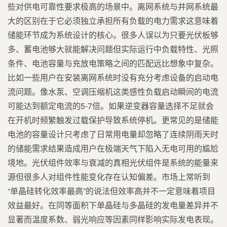
些对供电可靠性要求极高的场景中。离网系统与并网系统最
大的区别在于它必须独立承担所有负载的电力需求这意味着
储能环节成为系统设计的核心。很多人误以为只要光伏板够
多、蓄电池够大就能解决问题但实际运行中负载特性、光照
条件、电池容量与充放电策略之间的匹配远比想象中复杂。
比如一些用户在安装离网系统时没有充分考虑设备的启动电
流问题。像水泵、空调压缩机这类感性负载启动瞬间的电流
可能达到额定电流的5-7倍。如果逆变器容量选择不足就会
在开机时频繁触发过载保护导致系统停机。更常见的是储能
电池的容量设计只考虑了日常用电量却忽略了连续阴雨天时
的储能需求结果造成用户在极端天气下陷入无电可用的尴尬
境地。光伏组件效率与衰减的真相光伏组件是系统的能量来
源但很多人对组件性能变化存在认知偏差。市场上常听到
“单晶硅转化效率最高”的说法但效率高并不一定意味着项目
效益最好。在同等面积下单晶硅与多晶硅的发电量差异并不
显著而温度系数、弱光响应等因素同样影响实际发电表现。