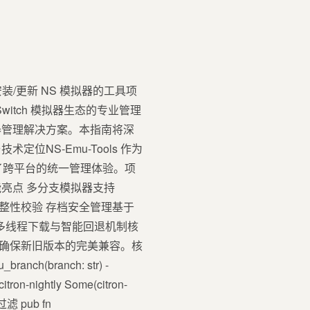
于安装/更新 NS 模拟器的工具项
tendo Switch 模拟器生态的专业管理
器管理解决方案。本指南将深
NS-Emu-Tools 作为
术栈实现了跨平台的统一管理体验。项
亮点 多分支模拟器支持
安装、完整性校验 存档安全管理基于
2 多线程下载与智能回退机制核
机制确保新旧版本的完美兼容。核
anch(branch: str) -
citron-nightly Some(citron-
支过滤 pub fn