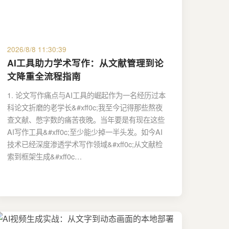
2026/8/8 11:30:39
AI工具助力学术写作：从文献管理到论
文降重全流程指南
1. 论文写作痛点与AI工具的崛起作为一名经历过本
科论文折磨的老学长&#xff0c;我至今记得那些熬夜
查文献、憋字数的痛苦夜晚。当年要是有现在这些
AI写作工具&#xff0c;至少能少掉一半头发。如今AI
技术已经深度渗透学术写作领域&#xff0c;从文献检
索到框架生成&#xff0c…