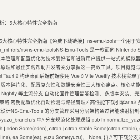
度解析5大核心特性完全指南【免费下载链接】ns-emu-tools一个用
m/gh_mirrors/ns/ns-emu-toolsNS-Emu-Tools 是一款面向 Nin
版本管理和配置优化为技术爱好者和进阶用户提供一站式的模拟
理和最佳实践帮助开发者充分掌握这一高效工具。项目概览与技术定位
Tauri 2 构建桌面后端前端使用 Vue 3 Vite Vuetify 技
版本碎片化、配置复杂性和数据安全性三大核心痛点。核心功能
e、Citron Nightly 等主流分支 自动化固件管理智能检测、多版本
份策略 密钥配置优化自动检测与路径管理⚡ 高性能下载引擎aria
计NS-Emu-Tools 的分支管理采用分层架构通过智能映射
s/yuzu_branch.rs 中// 分支规范化处理逻辑 pub fn normalize_yuzu_br
ch { eden Some(eden), citron | citron-stable Some(citron-stable), 
inline), ea Some(ea), yuzu Some(yuzu), _ None, } } // 可下载分