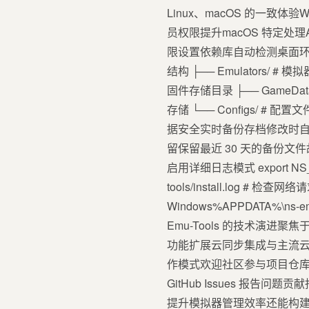
Linux、macOS 的一致体验W
员权限提升macOS 特定处理App
限设置依赖库自动检测桌面
结构 ├── Emulators/ # 模拟器
固件存储目录 ├── GameData/ 
存储 └── Configs/ # 配置
据安全实时备份存档修改时
留保留最近 30 天的备份
启用详细日志模式 export NS_EM
tools/install.log # 检查网
Windows%APPDATA%\ns-e
Emu-Tools 的技术演进
功能扩展云同步集成与主流云
作模式欢迎社区参与项目仓库可通过git 
GitHub Issues 报告
提升模拟器管理效率还能构建稳