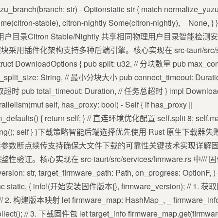
_branch(branch: str) - Optionstatic str { match normalize_yuz
Some(citron-stable), citron-nightly Some(citron-nightly), _
e统一用户目录Citron Stable/Nightly 共享相同物理用户目录
化架构支持多种后端引擎。核心实现在 src-tauri/src/services/
DownloadOptions { pub split: u32, // 分块数量 pub max_connec
_size: String, // 最小分块大小 pub connect_timeout: Durati
/ 读取超时 pub total_timeout: Duration, // 任务总超时 } impl Dow
lelism(mut self, has_proxy: bool) - Self { if has_proxy ||
m_defaults() { return self; } // 直连环境优化配置 self.split 8; self.
4M.to_string(); self } }下载策略智能后端选择优先使用 Rust 原生
接参数断点续传支持确保大文件下载的可靠性关键技术实现详解
实现在 src-tauri/src/services/firmware.rs 中/// 固
ersion: str, target_firmware_path: Path, on_progress: OptionF, 
nc static, { info!(开始安装固件版本{}, firmware_version); // 1. 获
; // 2. 构建版本映射 let firmware_map: HashMap_, _ firmware_infos .
 .collect(); // 3. 下载固件包 let target_info firmware_map.get(firmwa