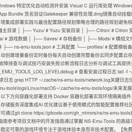
indows 特定优化自动检测并安装 Visual C 运行库处理 Window
 Bundle 签名验证Gatekeeper 兼容性处理.dmg镜像自动挂载Li
环境集成部署实践与最佳配置路径规划策略合理的路径规划避免
主目录 │ ├── Yuzu/ # Yuzu 安装目录 │ ├── Citron/ # Citron 
# 游戏数据 │ ├── Saves/ # 存档备份 │ ├── Mods/ # 模组文件 │
文件 ├── ns-emu-tools.json # 工具配置 └── profiles/
自动创建增量备份定时备份每天自动创建完整备份云同步配置云
文件故障排查与调试技巧安装失败诊断流程日志分析与调试工具提供
U_TOOLS_LOG_LEVELdebug # 查看安装过程日志 tail -f ~/.c
络请求日志 grep HTTP ~/.cache/ns-emu-tools/network.log关键日
mu-tools\logs\Linux/macOS~/.cache/ns-emu-tools/l
聚焦于以下方向容器化部署支持 Docker 容器化部署实现环境隔
存储服务深度集成AI 优化建议基于使用模式的智能配置推荐社
clone https://gitcode.com/gh_mirrors/ns/ns-emu
问题贡献指南参考项目文档中的开发指南通过掌握 NS-Emu-Tools
定可靠的游戏环境专注于游戏体验本身而非技术配置。【免费下载链接