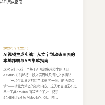
2026/8/9 3:22:46
AI视频生成实战：从文字到动态画面的
本地部署与API集成指南
这次我们来看一个基于AI视频生成技术的项目
&#xff0c;它能够将一段充满西域风情的文字描述
——“一场尘烟滚滚的叼羊比赛 独一份儿的西域豪
情”——转化为动态的视频内容。这类项目通常不是
单一工具&#xff0c;而是整合了文生视频
&#xff08;Text-to-Video&#xff09;、图…