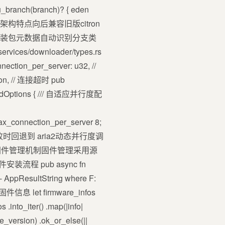
u_branch(branch)? { eden
 None, } }架构特点向后兼容旧版citron
智能检测安装包元数据自动识别分支类
downloader/types.rs
tion_per_server: u32, //
on, // 连接超时 pub
nloadOptions { /// 自适应并行度配
max_connection_per_server 8;
下载器失败时回退到 aria2动态并行度调
固件管理机制固件管理采用源
件安装流程 pub async fn
) - AppResultString where F:
取固件信息 let firmware_infos
into_iter() .map(|info|
re_version) .ok_or_else(||