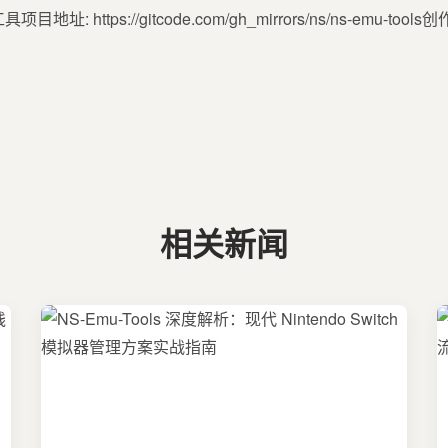
址: https://gitcode.com/gh_mirrors/ns/ns-emu-
相关新闻