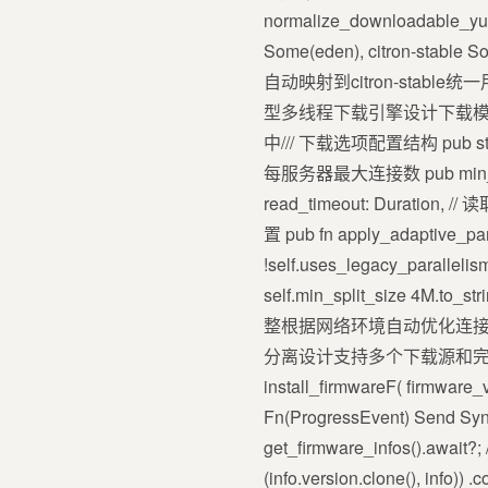
normalize_downloadable_yuzu
Some(eden), citron-stable 
自动映射到citron-stabl
型多线程下载引擎设计下载模块采用插件
中/// 下载选项配置结构 pub struct 
每服务器最大连接数 pub min_split
read_timeout: Duration, /
置 pub fn apply_adaptive_paral
!self.uses_legacy_parallelis
self.min_split_size 
整根据网络环境自动优化连
分离设计支持多个下载源和完整性验证。核心
install_firmwareF( firmware_v
Fn(ProgressEvent) Send Sy
get_firmware_infos().await?
(info.version.clone(), info))