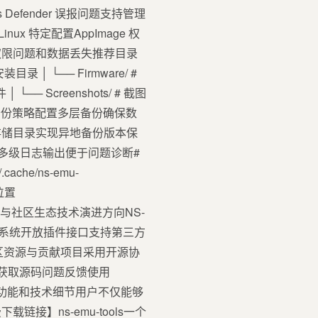
s Defender 误报问题支持管理
nux 特定配置AppImage 权
权限问题和数据丢失推荐目录
安装目录 │ └── Firmware/ #
 └── Screenshots/ # 截图
 # 配置模板备份策略配置多层备份确保数
存储目录实现异地备份版本保
多级日志输出便于问题诊断#
ache/ns-emu-
志位置
ogs/未来发展与社区生态技术演进方向NS-
离插件系统开放插件接口支持第三方
区资源与贡献项目采用开源协
-tools获取源码问题反馈使用
 的高级功能和技术细节用户不仅能够
】ns-emu-tools一个