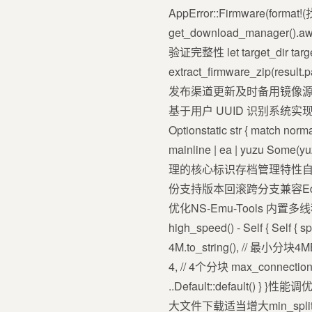
AppError::Firmware(format
get_download_manager().await
验证完整性 let target_dir target
extract_firmware_zip(result
发布渠道更新及时备用镜像
基于用户 UUID 识别系统实现跨分支的
Optionstatic str { match norm
mainline | ea | yuz
理的核心标识存档管理特性自
份支持版本回滚跨分支兼容Eden、
优化NS-Emu-Tools 内
high_speed() - Self { Self 
4M.to_string(), // 最小分块4MB .
4, // 4个分块 max_connection
..Default::default
大文件下载适当增大min_spl