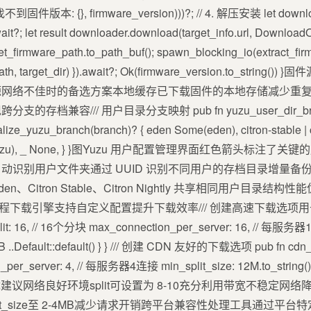
!(找不到固件版本: {}, firmware_version)))?; // 4. 解压安装 let downl
?; let result downloader.download(target_info.url, DownloadOpti
_firmware_path.to_path_buf(); spawn_blocking_io(extract_firm
.path, target_dir) }).await?; Ok(firmware_version.to_string(
源网络不佳时的备选方案本地缓存已下载固件的本地存储减少重
存档兼容/// 用户目录分支映射 pub fn yuzu_user_dir_branch(
alize_yuzu_branch(branch)? { eden Some(eden), citron-stable | c
u Some(yuzu), _ None, } }图Yuzu 用户配置管理界面红色箭头
动识别用户文件夹通过 UUID 识别不同用户的存档目录增量备
Citron Stable、Citron Nightly 共享相同用户目录
置多线程下载引擎支持自定义配置提升下载效率/// 创建高速下载选项用于
{ split: 16, // 16个分块 max_connection_per_server: 16, // 每服务
.Default::default() } } /// 创建 CDN 友好的下载选项 pub fn cdn_friend
_per_server: 4, // 每服务器4连接 min_split_size: 12M.to_strin
() } }性能调优建议网络良好环境split可设置为 8-10充分利用带宽不稳
it_size至 2-4MB减少请求开销跨平台兼容性处理工具通过平台特定