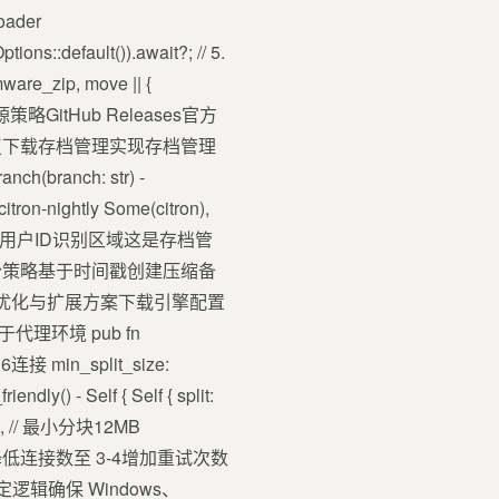
oader
ons::default()).await?; // 5.
ware_zip, move || {
)) }固件源策略GitHub Releases官方
复下载存档管理实现存档管理
branch: str) -
itron-nightly Some(citron),
标注了关键的用户ID识别区域这是存档管
份策略基于时间戳创建压缩备
结构性能优化与扩展方案下载引擎配置
代理环境 pub fn
器16连接 min_split_size:
ly() - Self { Self { split:
g(), // 最小分块12MB
定网络降低连接数至 3-4增加重试次数
逻辑确保 Windows、