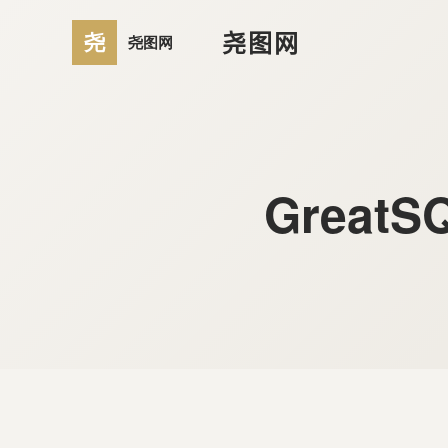
尧图网
GreatS