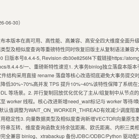
5 版本正式发布本版本在高可用、高性能、高兼容、高安全四大维度全面升级
据类型及相似度查询等重磅特性同时恢复旧版主从复制语法兼容
本号8.4.4-5, Revision db30e8256f4下载链接https://atomgit
l.cn/docs/8.4.4-5/一、重磅新特性速览1. 大事务binlog独立落盘
he 文件结构采用直接 rename 落盘等核心改造彻底避免大事务提交时 bi
低30%~70%高并发 TPS 提升10%~40%该特性保障了系
DL 等场景。2. 并行复制回放优化优化了主从/组复制中从节
rker 线程。核心改进新增need_wait标记与 worker 等待/
exec_mode默认值调整为WAIT_ON_WORKER_THREAD有效减
稳定性3. 向量数据类型及相似度查询新增VECTOR向量原生数
符串互转、维度查询函数支持余弦距离、欧氏距离、内积三类相似度
 binlog、xtrabackup 备份JDBC/ODBC/Python 