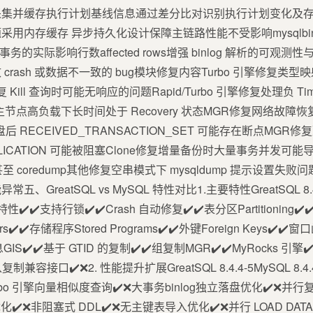
集并缓存执行计划基线信息通过差分比对识别执行计划变化及存疑
内存缓存 异步持久化设计保障主链路性能不受影响mysqlbinlog 
务的实际影响行数affected rows增强 binlog 解析的可
rash 或数据不一致的 bug模块修复内容Turbo 引擎修复类
引擎修复 Kill 查询时可能无响应的问题Rapid/Turbo 引擎修复处理负
节点高负载下长时间处于 Recovery 状态MGR修复网络故
量落盘后 RECEIVED_TRANSACTION_SET 可能存在断点MGR
REPLICATION 可能被阻塞Clone修复增量备份时大量事务并发
 coredump其他修复空串模式下 mysqldump 提示设置失败问题
reatSQL vs MySQL 特性对比1.主要特性GreatSQL 8.4.4
 特性✔️✔️支持行锁✔️✔️Crash 自动修复✔️✔️表分区Partitioning✔️
ers✔️✔️存储程序Stored Programs✔️✔️外键Foreign Keys✔️✔️窗口
IS✔️✔️基于 GTID 的复制✔️✔️组复制MGR✔️✔️MyRocks 引
兼容接口✔️❌2. 性能提升扩展GreatSQL 8.4.4-5MySQL 8.4.
️❌Turbo 引擎向量相似度查询✔️❌大事务binlog独立落盘优化✔️
️❌非阻塞式 DDL✔️❌无主键表导入优化✔️❌并行 LOAD DATA✔️❌