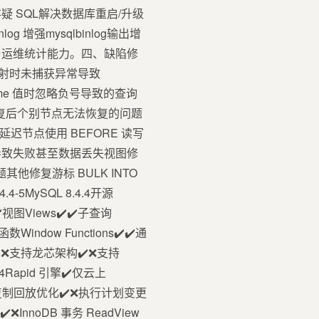
 SQL解决数据库重启/升级
增强mysqlbinlog输出增
观测性与运维统计能力。四、缺陷修
型映射时未捕获异常导致
 Time 值时忽略负号导致的查询
障恢复后个别节点无法恢复的问题
修复延迟节点使用 BEFORE 读写
可能导致失败甚至数据丢失视图修
其他修复游标 BULK INTO
-5MySQL 8.4.4开源
✔️视图Views✔️✔️子查询
函数Window Functions✔️✔️通
擎✔️❌支持龙芯架构✔️❌支持
4Rapid 引擎✔️仅云上
❌并行复制回放优化✔️❌执行计划变更
InnoDB 事务 ReadView