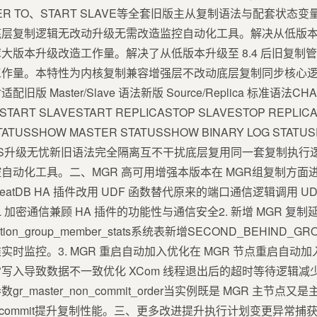
TER TO、START SLAVE等全套旧版主从复制语法与配套状
层复制逻辑无改动升级无需改造监控自动化工具。解决从低版本升
大版本升级改造工作量。解决了从低版本升级至 8.4 后旧复制
作量。本特性为内核复制兼容增强层不改动底层复制同步核心逻辑
Master/Slave 语法新版 Source/Replica 标准语法CHA
OSTART SLAVESTART REPLICASTOP SLAVESTOP REPLIC
TATUSSHOW MASTER STATUSSHOW BINARY LOG STATU
RY LOGS升级无忧新旧语法完全隔离互不干扰底层复用同一套复制
自动化工具。二、MGR 高可用增强本版本在 MGR组复制方面
reatDB HA 插件改用 UDF 函数替代原来的端口通信逻辑调用 UD
SL 加密通信兼顾 HA 插件的功能性与通信安全2. 新增 MGR 复
eplication_group_member_stats系统表新增SECOND_BEHI
时监控。3. MGR 重启自动加入优化在 MGR 节点重启自动
ON避免异常写入导致数据不一致优化 XCom 线程退出后的超时等待逻辑
_master_non_commit_order当实例既是 MGR 主节
-commit提升复制性能。三、更多改进提升执行计划变更异常捕获新增 