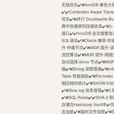
无锁优化✔️❌InnoDB 事务大锁
✔️✔️Contention-Aware Tr
优化✔️❌并行 Doublewrite
典中存储单列压缩信息✔️❌3. 面向开发
接口✔️✔️InnoDB 全文搜索改进✔
SQL语法✔️❌Oracle 兼容-存
升-仲裁节点✔️❌MGR 提升-
流控算法✔️❌MGR 提升-网络
自动选择 donor 节点✔️❌M
缩✔️❌Binlog 读取限速✔️❌in
Table 性能指标✔️❌Per-Ind
相应耗时统计✔️❌SHOW EN
✔️❌Slow log 信息增强✔️❌
✔️❌SQL Roles✔️✔️SHA-
存储在Hashicorp Vault中
志加密✔️❌临时文件加密✔️❌强制加