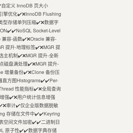
️自定义 InnoDB 页大小
Y 引擎优化✔️❌InnoDB Flushing
JSON 类型存储单列压缩✔️❌数据字
️✔️NoSQL Socket-Level
 兼容-函数✔️❌Oracle 兼容-
4MGR 提升-地理标签✔️❌MGR 提
选主机制✔️❌MGR 提升-全新
点磁盘满处理✔️❌MGR 提升-
e 增量备份✔️❌Clone 备份压
方图Histograms✔️✔️Per-
er-Thread 性能指标✔️❌全局查询
表信息增强✔️❌用户统计信息增强
备份加密✔️❌审计✔️仅企业版数据脱敏
ng 存储在文件中✔️✔️Keyring
B 各种表空间文件加密✔️✔️二进制日
4DDL 原子性✔️✔️数据字典存储