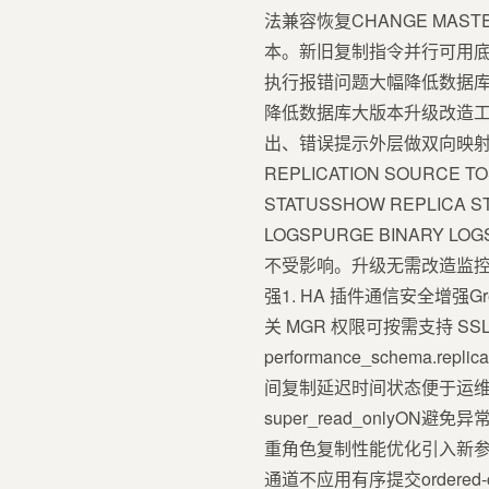
法兼容恢复CHANGE MAS
本。新旧复制指令并行可用底
执行报错问题大幅降低数据库
降低数据库大版本升级改造工
出、错误提示外层做双向映射适配旧版 
REPLICATION SOURCE T
STATUSSHOW REPLICA S
LOGSPURGE BINA
不受影响。升级无需改造监控
强1. HA 插件通信安全增强G
关 MGR 权限可按需支持 S
performance_schema.r
间复制延迟时间状态便于运维实
super_read_only
重角色复制性能优化引入新参数gr
通道不应用有序提交ordered