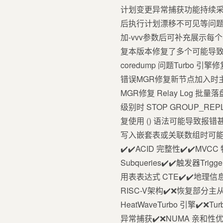
计划变更异常捕获功能持续采
后执行计划漂移不可见等问题采用
加-vvv参数后可补充展示每个事
复本版本修复了多个可能导致 c
coredump 问题Turbo 
错误MGR修复新节点加入时主
MGR修复 Relay Log 批
级别时 STOP GROUP_
复使用 () 语法可能导致报错甚至
写入嵌套表或关联数组时可能异常五、G
✔️✔️ACID 完整性✔️✔️MVCC
Subqueries✔️✔️触发器Trigg
用表表达式 CTE✔️✔️地理信息G
RISC-V架构✔️❌恢复部分主从复制
HeatWaveTurbo 引擎✔
异常捕获✔️❌NUMA 亲和性优化✔