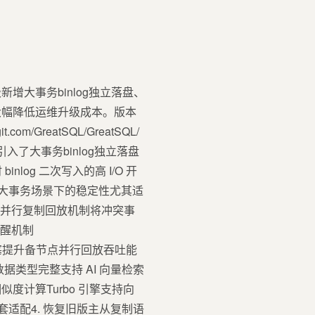
新增大事务binlog独立落盘、
大幅降低运维升级成本。版本
.com/GreatSQL/GreatSQL/
本版本引入了大事务binlog独立落盘
nlog 二次写入的高 I/O 开
统在大事务场景下的稳定性尤其适
点的并行复制回放机制将冲突事
唤醒机制
少调度阻塞提升备节点并行回放吞吐能
据类型完整支持 AI 向量检索
计算Turbo 引擎支持向
驱动配套适配4. 恢复旧版主从复制语