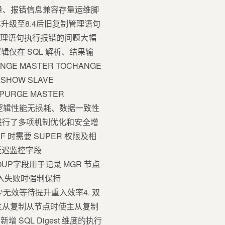
态变量、报错信息兼容存量运维脚
级至8.4后旧复制管理语句
管理语句执行报错的问题大幅
仅在 SQL 解析、结果输
NGE MASTER TOCHANGE
ASHOW SLAVE
SPURGE MASTER
执行逻辑性能无损耗、数据一致性
进行了多项机制优化和安全增
F 时需要 SUPER 权限及相
制延迟监控字段
ND_GROUP字段用于记录 MGR 节点
加入失败时强制保持
减少无效等待提升重入效率4. 双
点又是主从复制从节点时使主从复制
SQL Digest 维度的执行