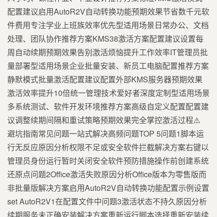
配置建议启用AutoR2V自动转换功能预期效果节省数千元软
件费用专注学业上班族效率优先型适用场景日常办公、文档
处理、团队协作推荐方案KMS38激活方案配置建议设置每
周自动续期预期效果告别激活烦恼提升工作效率IT管理员批
量部署型适用场景企业批量安装、新员工电脑配置推荐方案
静默模式批量激活配置建议配置外部KMS服务器预期效果
激活效率提升10倍统一管理技术爱好者深度定制型适用场景
多系统测试、软件开发环境推荐方案高级自定义配置配置建
议调整续期间隔和重试策略预期效果完全掌控激活过程⚠️
避坑指南常见问题一站式解决高频问题TOP 5问题1脚本运
行无反应原因分析权限不足或安全软件拦截解决方案右键以
管理员身份运行暂时关闭安全软件预防措施操作前创建系统
还原点问题2Office激活失败原因分析Office版本为零售版而
非批量版解决方案启用AutoR2V自动转换功能配置示例设置
set AutoR2V1在配置文件中问题3激活状态不持久原因分析
续期服务未正确安装解决方案重新运行脚本选择重新安装续