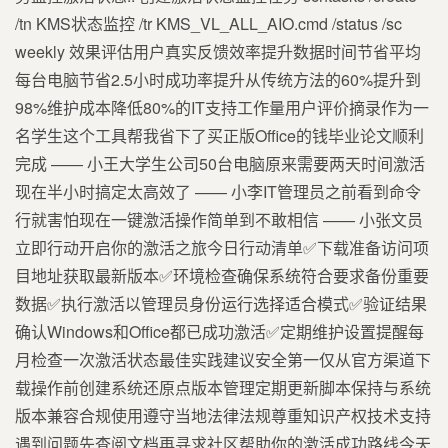
/tn KMS状态监控 /tr KMS_VL_ALL_AIO.cmd /status /sc
weekly 效果评估用户真实反馈效率提升数据时间节省平均
每台电脑节省2.5小时成功率提升从传统方法的60%提升到
98%维护成本降低80%的IT支持工作量用户评价摘录作为一
名学生这个工具帮我省下了买正版Office的钱毕业论文顺利
完成 —— 小王大学生公司50台电脑原来需要两天时间激活
现在半小时搞定太高效了 —— 小李IT管理员之前看到命令
行就害怕现在一键激活操作简单到不敢相信 —— 小张文员
立即行动开启你的激活之旅今日行动清单✅下载准备访问项
目地址获取最新版本✅环境检查确保系统符合要求备份重要
数据✅执行激活以管理员身份运行选择适合模式✅验证结果
确认Windows和Office都已成功激活✅定期维护设置提醒每
月检查一次激活状态最佳实践建议安全第一仅从官方渠道下
载操作前创建系统还原点版本管理定期更新脚本保持与系统
版本兼容合规使用遵守当地法律法规尊重知识产权技术支持
遇到问题先查阅文档再寻求社区帮助你的激活成功路线今天