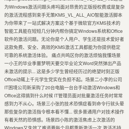
为Windows激活问题头疼吗面对昂贵的正版授权费或是复杂
的激活流程感到束手无策KMS_VL_ALL_AIO智能激活脚本
为你带来了一站式解决方案这个基于微软官方KMS技术的
智能工具能在短短几分钟内帮你搞定Windows系统和Office
软件的激活问题。无论你是个人用户、学生还是技术爱好者
这款免费、安全、高效的KMS激活工具都能为你提供稳定
可靠的系统激活体验。 痛点共鸣区你的激活烦恼我懂场景
一小王的毕业季噩梦明天要交毕业论文Word突然弹出产品
未激活的提示... 这是多少学生曾经经历过的绝望时刻正版
Office动辄上千元学生党实在负担不起。场景二小李的公司
IT困境公司新采购了20台电脑一台台手动激活Windows和
Office这得搞到什么时候 IT管理员面对批量激活任务时常常
感到力不从心。场景三小张的技术恐惧症看到命令行就头晕
那些复杂的激活指令根本看不懂... 很多普通用户对技术操作
有着天然的恐惧感。场景四小陈的激活焦虑上次激活的
Windows又失效了难道要每个月都重新激活一次 激活不持