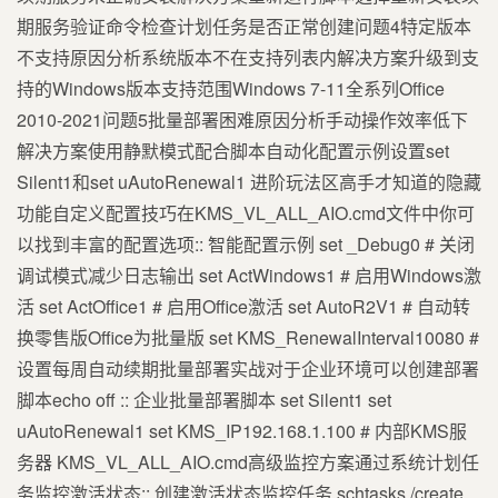
期服务验证命令检查计划任务是否正常创建问题4特定版本
不支持原因分析系统版本不在支持列表内解决方案升级到支
持的Windows版本支持范围Windows 7-11全系列Office
2010-2021问题5批量部署困难原因分析手动操作效率低下
解决方案使用静默模式配合脚本自动化配置示例设置set
Silent1和set uAutoRenewal1 进阶玩法区高手才知道的隐藏
功能自定义配置技巧在KMS_VL_ALL_AIO.cmd文件中你可
以找到丰富的配置选项:: 智能配置示例 set _Debug0 # 关闭
调试模式减少日志输出 set ActWindows1 # 启用Windows激
活 set ActOffice1 # 启用Office激活 set AutoR2V1 # 自动转
换零售版Office为批量版 set KMS_RenewalInterval10080 #
设置每周自动续期批量部署实战对于企业环境可以创建部署
脚本echo off :: 企业批量部署脚本 set Silent1 set
uAutoRenewal1 set KMS_IP192.168.1.100 # 内部KMS服
务器 KMS_VL_ALL_AIO.cmd高级监控方案通过系统计划任
务监控激活状态:: 创建激活状态监控任务 schtasks /create