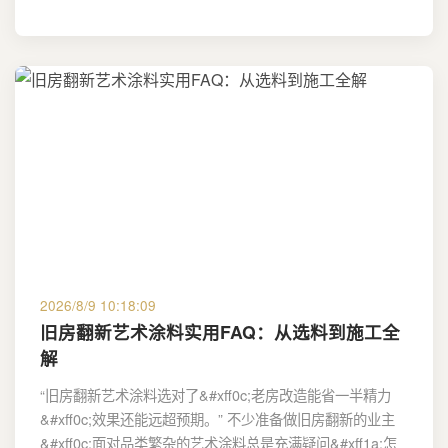
2026/8/9 10:18:09
旧房翻新艺术涂料实用FAQ：从选料到施工全
解
“旧房翻新艺术涂料选对了&#xff0c;老房改造能省一半精力
&#xff0c;效果还能远超预期。” 不少准备做旧房翻新的业主
&#xff0c;面对品类繁杂的艺术涂料总是充满疑问&#xff1a;怎