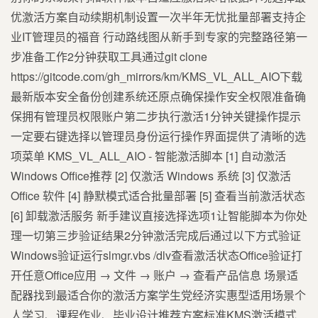
优激活方案自动续期机制设置一次半年无忧批量部署支持企
业IT管理员的福音️ 行动路线图从新手到专家的完整路径第一
步准备工作2分钟获取工具通过git clone
https://gitcode.com/gh_mirrors/km/KMS_VL_ALL_AIO下载
最新版本安全备份创建系统还原点确保操作安全权限准备确
保拥有管理员权限账户第二步执行激活1分钟关键操作提示
一定要右键选择以管理员身份运行操作界面提供了清晰的选
项菜单 KMS_VL_ALL_AIO - 智能激活脚本 [1] 自动激活
Windows Office推荐 [2] 仅激活 Windows 系统 [3] 仅激活
Office 软件 [4] 静默模式适合批量部署 [5] 查看当前激活状态
[6] 卸载激活服务 新手建议直接选择选项1让智能脚本为你处
理一切第三步验证结果2分钟激活完成后通过以下方式验证
Windows验证运行slmgr.vbs /dlv查看激活状态Office验证打
开任意Office应用 → 文件 → 账户 → 查看产品信息 场景适
配器找到最适合你的激活方案学生党经济实惠型适用场景个
人学习、课程作业、毕业设计推荐方案标准KMS激活模式