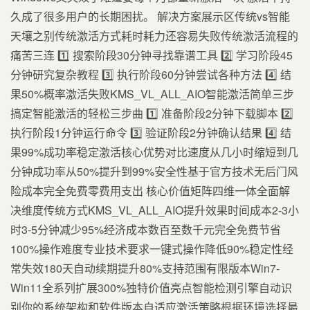
久成了很多用户的长期困扰。 解决方案展示区传统vs智能
天壤之别传统激活方式耗时耗力还容易失败传统激活流程的
痛苦三连 1️⃣ 搜索阶段30分钟寻找靠谱工具 2️⃣ 学习阶段45
分钟研究复杂教程 3️⃣ 执行阶段60分钟尝试各种方法 4️⃣ 结
果50%概率激活失败KMS_VL_ALL_AIO智能激活简单三步
搞定智能激活的轻松三步曲 1️⃣ 准备阶段2分钟下载脚本 2️⃣
执行阶段1分钟运行命令 3️⃣ 验证阶段2分钟确认结果 4️⃣ 结
果99%成功率稳定激活核心优势对比速度从几小时缩短到几
分钟成功率从50%提升到99%️安全性基于官方技术无后门风
险成本完全免费零费用支出 核心价值矩阵四维一体全面解
决维度传统方式KMS_VL_ALL_AIO提升效果时间成本2-3小
时3-5分钟减少95%经济成本数百至数千元完全免费节省
100%操作难度专业技术要求一键式操作降低90%稳定性经
常失效180天自动续期提升80%支持范围有限版本Win7-
Win11全系列扩展300%独特价值亮点智能检测引擎自动识
别你的系统架构和软件版本自适应激活策略根据环境选择最