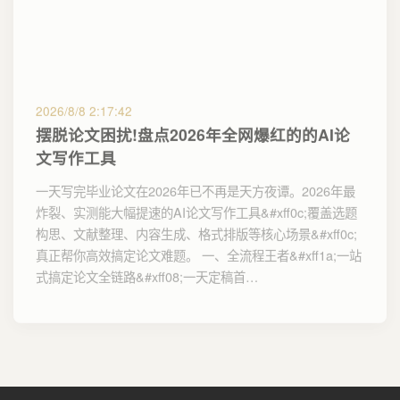
2026/8/8 2:17:42
摆脱论文困扰!盘点2026年全网爆红的的AI论
文写作工具
一天写完毕业论文在2026年已不再是天方夜谭。2026年最
炸裂、实测能大幅提速的AI论文写作工具&#xff0c;覆盖选题
构思、文献整理、内容生成、格式排版等核心场景&#xff0c;
真正帮你高效搞定论文难题。 一、全流程王者&#xff1a;一站
式搞定论文全链路&#xff08;一天定稿首…