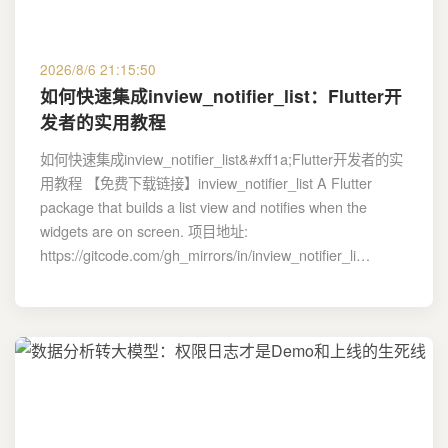
2026/8/6 21:15:50
如何快速集成inview_notifier_list：Flutter开
发者的实用教程
如何快速集成inview_notifier_list&#xff1a;Flutter开发者的实
用教程 【免费下载链接】inview_notifier_list A Flutter
package that builds a list view and notifies when the
widgets are on screen. 项目地址:
https://gitcode.com/gh_mirrors/in/inview_notifier_li…