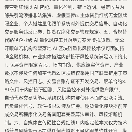
传营销红线以 AI 智能、量化盈利、链上透明、稳定收益为
噱头引流涉嫌非法集资、虚假宣传5. 主体资质红线无金融牌
照企业、个人搭建量化跟单系统对外提供交易信号、自动化
交易服务违反证券、期货程序化交易管理规定。五、合规替
代路径企业级 AI 量化风控工具落地方案无虚拟货币、无公
开跟单若机构希望落地 AI 区块链量化风控技术仅可面向持
牌金融机构、产业实体搭建内部投研风控系统满足以下约束
1. 底层资产限定 A 股、场内期货、供应链实体资产、产业
数据不涉及任何加密代币2. 区块链仅采用国产联盟链用于策
略文件、风控日志、交易台账存证不开发交易、跟单合约3.
AI 仅用于内部投研回测、风险监控不对外提供散户跟单、
自动代客交易功能4. 系统仅机构内部使用不面向公众引流、
售卖量化信号、软件权限5. 涉及证券、期货量化模块提前完
成交易所程序化交易备案配套完整算法审计、风控熔断机
制。六、自媒体宣传硬性合规红线1. 内容定位本文仅为技术
科普与风险警示不提供任何虚拟货币量化跟单软件开发、搭