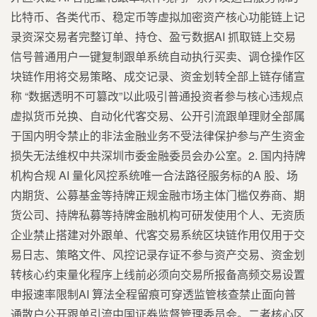
比特币、各类代币、稳定币等虚拟加密资产核心功能链上记
录资深交易者完整订单、持仓、盈亏数据AI 抓取链上交易
信号普通用户一键复制跟单系统自动执行买卖、调仓操作区
块链作用将交易策略、成交记录、资金划转全部上链存储宣
称 “数据透明不可篡改”以此吸引普通投资者参与核心违规点
虚拟货币兑换、自动化代客交易、公开引流跟单理财全部属
于国内明令禁止的非法金融业务不受法律保护参与产生资金
损失无法维权中共深圳市委金融委员会办公室。2. 国内持牌
机构合规 AI 量化风控系统唯一合法路径服务标的A 股、场
内期货、公募基金等持牌正规金融市场主体门槛仅券商、期
货公司、持牌私募等持牌金融机构可研发使用个人、无资质
企业禁止搭建对外跟单、代客交易系统区块链作用仅用于交
易日志、策略文件、风控记录存证不参与资产交易、资金划
转核心约束量化程序上线前必须向交易所报备高频交易设置
申报速率限制AI 算法全程留痕可穿透监管核查禁止面向普
通散户公开跟单引流中国证券监督管理委员会。二者核心区