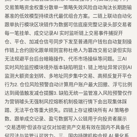
交易策略资金权重分散单一策略失效风险自动淘汰长期跑输
基准的低效模型持续迭代最优组合方案。二链上联动自动化
跟单执行模块区块链作为数据可信底座完整记录头部交易者
每一笔挂单、成交记录AI 实时监听链上交易事件捕捉开
仓、平仓、加减仓信号同步下发至普通用户钱包自动复刻操
作链上合约固化跟单规则宣称杜绝人为篡改交易记录但实际
无法规避平台后台暗箱操作、代币市场操纵等问题。三AI
实时风险监控模块境外版本缺陷明显1. 链上地址异常识别AI
监测大额资金划转、多地址同步集中交易、高频反复开平仓
行为2. 仓位风险预警自动计算用户账户最大回撤、浮亏比例
达到阈值触发减仓提醒3. 缺陷无统一监管准入风险预警仅作
为营销噱头无强制风控熔断机制极端行情下会出现集体踩
踏、无法平仓等重大损失。四链上存证模块所有 AI 策略参
数、跟单成交记录、盈亏数据写入公链用于向投资者展示
“交易透明”但该存证仅对加密资产交易有效在国内不具备任
何司法与监管认可效力。三、国内持牌机构合规 AI 量化系