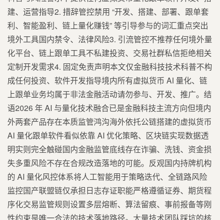
建、运营指导2. 措辞管控禁用 “开发、搭建、部署、跟单套
利、智能盈利、链上量化赚钱” 等引导参与的词汇重点突出
境外工具国内禁令、法律风险3. 引流管控不推荐任何境外量
化平台、链上跟单工具不私建投资、交易社群私信拒绝相关
定制开发需求4. 固定免责声明本文仅金融科技技术科普不构
成任何投资、软件开发指导境内所有虚拟货币 AI 量化、链
上跟单业务均属于非法金融活动请勿参与、开发、推广。结
语2026 年 AI 与量化技术融合已是金融科技主流方向但境内
外两套产品存在本质监管鸿沟海外依托公链搭建的虚拟货币
AI 量化跟单软件看似依靠 AI 优化策略、区块链实现数据透
明实则完全触碰国内金融监管底线存在诈骗、洗钱、资金损
失多重风险不存在合规改造落地的可能。反观国内持牌机构
的 AI 量化风控体系将人工智能用于策略迭代、全链路风险
监控国产联盟链仅承担日志存证职能严格遵循证券、期货程
序化交易监管规则设置多层熔断、算法留痕、事前报备等刚
性约束是唯一合法的技术落地路径。大量技术团队踩坑的核