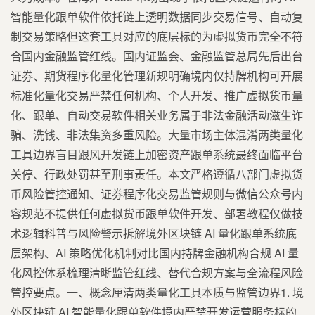
智能量化跟单软件依托链上透明数据同步交易信号、自动复
制交易策略但这套工具对应的底层标的为虚拟货币完全不符
合国内金融监管红线。国内证监会、金融监管总局先后出台
证券、期货程序化量化管理新规明确境内仅持牌机构可开展
标准化量化交易严禁任何机构、个人开发、推广虚拟货币量
化、跟单、自动交易软件相关业务属于非法金融活动滋生诈
骗、洗钱、非法集资多重风险。大量市场主体混淆两类量化
工具边界盲目跟风开发链上加密资产跟单系统最终面临平台
关停、行政处罚甚至刑事责任。本文严格遵循八部门虚拟货
币风险管控通知、证券程序化交易监管规则与微信公众号内
容规范不提供任何虚拟货币跟单软件开发、部署教程仅做技
术逻辑科普与风险警示拆解境外区块链 AI 量化跟单系统底
层架构、AI 策略优化机制对比国内持牌金融机构合规 AI 量
化风控体系梳理清晰监管红线、替代合规方案与全流程风险
管控要点。一、概念厘清两类量化工具本质与监管边界1. 境
外区块链 AI 智能量化跟单软件境内严禁开发运营服务标的