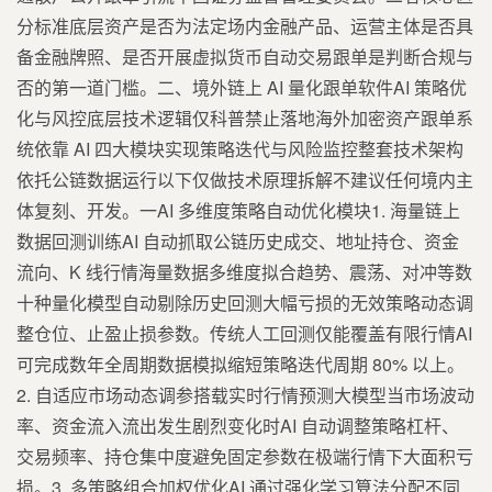
分标准底层资产是否为法定场内金融产品、运营主体是否具
备金融牌照、是否开展虚拟货币自动交易跟单是判断合规与
否的第一道门槛。二、境外链上 AI 量化跟单软件AI 策略优
化与风控底层技术逻辑仅科普禁止落地海外加密资产跟单系
统依靠 AI 四大模块实现策略迭代与风险监控整套技术架构
依托公链数据运行以下仅做技术原理拆解不建议任何境内主
体复刻、开发。一AI 多维度策略自动优化模块1. 海量链上
数据回测训练AI 自动抓取公链历史成交、地址持仓、资金
流向、K 线行情海量数据多维度拟合趋势、震荡、对冲等数
十种量化模型自动剔除历史回测大幅亏损的无效策略动态调
整仓位、止盈止损参数。传统人工回测仅能覆盖有限行情AI
可完成数年全周期数据模拟缩短策略迭代周期 80% 以上。
2. 自适应市场动态调参搭载实时行情预测大模型当市场波动
率、资金流入流出发生剧烈变化时AI 自动调整策略杠杆、
交易频率、持仓集中度避免固定参数在极端行情下大面积亏
损。3. 多策略组合加权优化AI 通过强化学习算法分配不同