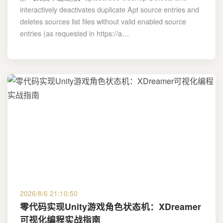
interactively deactivates duplicate Apt source entries and
deletes sources list files without valid enabled source
entries (as requested in https://a…
2026/8/6 21:10:50
零代码实现Unity游戏角色状态机：XDreamer
可视化编程实战指南