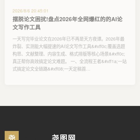
2026/8/6 20:45:01
摆脱论文困扰!盘点2026年全网爆红的的AI论
文写作工具
一天写完毕业论文在2026年已不再是天方夜谭。2026年最
炸裂、实测能大幅提速的AI论文写作工具&#xff0c;覆盖选题
构思、文献整理、内容生成、格式排版等核心场景&#xff0c;
真正帮你高效搞定论文难题。 一、全流程王者&#xff1a;一站
式搞定论文全链路&#xff08;一天定稿首…
尧图网