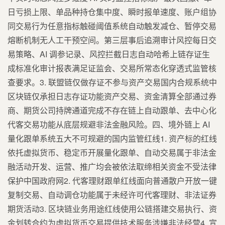
日亏损上限、单品种持仓集中度、瞬时报单速度、账户组协
同交易行为任意指标触碰阈值系统自动触发减仓、暂停交易
熔断机制无人工干预空间。第三层事后追溯审计风控每日交
易策略、AI 调参记录、风控拦截日志自动哈希上链存证生
成标准化审计报表满足证监会、交易所常态化穿透式监管核
查要求。3. 联盟链仅做存证不参与资产交易国内合规系统中
区块链仅承担日志存证功能资产交易、资金清算全部通过券
商、期货公司持牌通道完成不存在链上自动跟单、去中心化
代客交易功能从底层规避非法金融风险。四、境外链上 AI
量化跟单系统五大不可规避的国内监管红线1. 资产标的红线
依托虚拟货币、稳定币开展量化跟单、自动交易属于非法金
融活动开发、运营、推广均会被依法取缔相关资金不受法律
保护中国政府网2. 代客理财跟单红线面向普通散户开放一键
复制交易、自动调仓功能属于未经许可代客理财、非法证券
期货活动3. 区块链业务用途红线使用公链搭建交易执行、资
金划转合约为虚拟货币交易提供技术服务涉嫌非法经营4. 宣