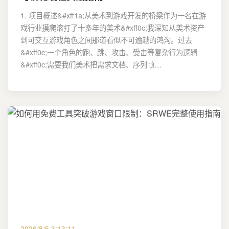
1. 项目概述&#xff1a;从美术到游戏开发的桥梁作为一名在游
戏行业摸爬滚打了十多年的美术&#xff0c;我深知从美术资产
到可交互游戏角色之间那道看似不可逾越的鸿沟。过去
&#xff0c;一个角色的跑、跳、攻击、受击等复杂行为逻辑
&#xff0c;需要我们美术把需求文档、序列帧…
2026/8/5 3:13:11