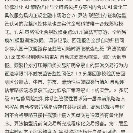
统标准化 AI 策略优化与全链路风控方案国内合法 AI 量化工
具仅服务场内正规金融市场融合 AI 算法 联盟链存证构建监
管认可的完整风控体系也是实体金融科技唯一合规落地模
式。1. AI 策略优化合规改造要点3.1.1 算法可穿透、全程留
痕AI 模型训练数据、调参记录、回测报告全部自动归档同
步存入国产联盟链存证监管可随时调取核查杜绝 “算法黑箱”
3.1.2 策略限制刚性约束AI 自动过滤高频幌骗、瞬时大额申
报、频繁拉抬打压等四类交易所明令禁止的异常交易行为内
置速率限制不触发监管监控阈值3.1.3 分层回测校验历史回
测区分震荡、牛市、熊市、流动性枯竭四类行情AI 自动评
估策略极端场景承压能力低承压策略禁止上线实盘。2. 多层
级 AI 智能风险控制体系监管硬性要求第一层事前策略准入
风控AI 自动校验策略是否存在共振踩踏、高频违规报单逻
辑不合格策略直接拦截禁止接入实盘交易通道所有量化程
序、算法模型提前向交易所完成程序化交易报备。第二层盘
中实时动态风控多维度 AI 实时监控指标账户最大回撤、单