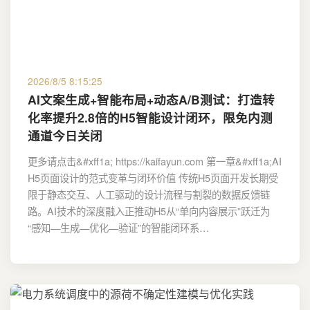
2026/8/5 8:15:25
AI文案生成+智能布局+动态A/B测试：打造转
化率提升2.8倍的H5智能设计闭环，限免内测
通道今日关闭
更多请点击&#xff1a; https://kaifayun.com 第一章&#xff1a;AI
H5页面设计的范式变革与闭环价值 传统H5页面开发长期受
限于静态交互、人工驱动的设计流程与割裂的数据反馈链
路。AI技术的深度融入正推动H5从“单向内容展示”跃迁为
“感知—生成—优化—验证”的智能闭环系…