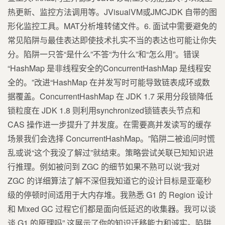
热更新、监控方法调用等。JVisualVM或JMCJDK 自带的图
形化监控工具。MAT分析堆转储文件。6. 面试中需要避免的
常见陷阱与最佳表达即使技术扎实不当的表达也可能让你失
分。陷阱一只答“是什么”不答“为什么”和“怎么用”。错误
“HashMap 是非线程安全的ConcurrentHashMap 是线程安
全的。”改进“HashMap 在并发写时可能导致链表成环或数
据覆盖。ConcurrentHashMap 在 JDK 1.7 采用分段锁降低
锁粒度在 JDK 1.8 则利用synchronized锁链表头节点和
CAS 操作进一步提升了并发度。在需要高并发读写的缓存
场景我们会选择 ConcurrentHashMap。”陷阱二被追问时慌
乱或说“这个我没了解过”就结束。策略尝试关联已知知识进
行推理。例如被问到 ZGC 的细节如果不熟可以说“我对
ZGC 的详细算法了解不深但我知道它的设计目标是亚毫秒
级的停顿时间适用于大内存堆。我熟悉 G1 的 Region 设计
和 Mixed GC 过程它们都是面向低延迟的收集器。我可以谈
谈 G1 的原理吗” 这展示了你的知识迁移能力和诚实。陷阱