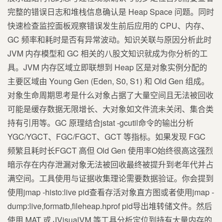
完整的错误日志和堆栈信息确认是 Heap Space 问题。同时
快速检查监控面板观察错误发生前后应用的 CPU、内存、
GC 频率和耗时是否有异常波动。知识关联与原因分析此时
JVM 内存模型和 GC 相关的八股文知识就成为你分析的工
具。JVM 内存区域立即联想到 Heap 区是对象实例分配的
主要区域由 Young Gen (Eden, S0, S1) 和 Old Gen 组成。
对象生命周期思考是什么对象占据了大量空间且无法被回收
可能是缓存数据无限增长、大对象如文件流未关闭、集合类
持有引用等。GC 原理结合jstat -gcutil命令的输出分析
YGC/YGCT、FGC/FGCT、GCT 等指标。如果发现 FGC
频繁且耗时长FGCT 高但 Old Gen 使用率O始终很高这强烈
暗示存在内存泄漏对象无法被回收最终被提升到老年代并占
满空间。工具使用与证据收集理论需要数据验证。你会提到
使用jmap -histo:live pid查看存活对象直方图或者使用jmap -
dump:live,formatb,fileheap.hprof pid导出堆转储文件。然后
使用 MAT 或 JVisualVM 等工具分析定位到持有大量内存的