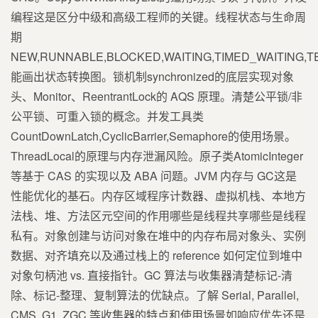
编程这是区分中级和高级工程师的关键。线程状态与生命周
期
NEW,RUNNABLE,BLOCKED,WAITING,TIMED_WAITING,
能画出状态转换图。锁机制synchronized的底层实现对象
头、Monitor、ReentrantLock的 AQS 原理。清楚公平锁/非
公平锁、可重入锁的概念。并发工具类
CountDownLatch,CyclicBarrier,Semaphore的使用场景。
ThreadLocal的原理与内存泄漏风险。原子类AtomicInteger
等基于 CAS 的实现以及 ABA 问题。JVM 内存与 GC这是
性能优化的基石。内存区域程序计数器、虚拟机栈、本地方
法栈、堆、方法区元空间的作用哪些是线程共享哪些是线程
私有。对象创建与访问对象在堆中的内存布局对象头、实例
数据、对齐填充以及通过栈上的 reference 如何定位到堆中
对象句柄池 vs. 直接指针。GC 算法与收集器清楚标记-清
除、标记-整理、复制算法的优缺点。了解 Serial, Parallel,
CMS, G1, ZGC 等收集器的特点和使用场景如响应优先还是