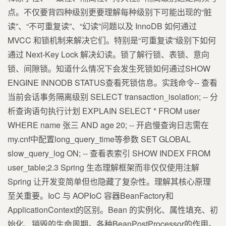
点。不仅要背四种级别更要理解每种级别下可能出现的“脏
读”、“不可重复读”、“幻读”问题以及 InnoDB 如何通过
MVCC 和锁机制来解决它们。特别是“可重复读”级别下如何
通过 Next-Key Lock 解决幻读。锁了解行锁、表锁、意向
锁、间隙锁。知道什么情况下会发生死锁如何通过SHOW
ENGINE INNODB STATUS查看死锁信息。实践命令-- 查看
当前会话事务隔离级别 SELECT transaction_isolation; -- 分
析查询语句执行计划 EXPLAIN SELECT * FROM user
WHERE name 张三 AND age 20; -- 开启慢查询日志需在
my.cnf中配置long_query_time等参数 SET GLOBAL
slow_query_log ON; -- 查看表索引 SHOW INDEX FROM
user_table;2.3 Spring 生态理解框架而非仅仅使用注解
Spring 让开发变简单但也隐藏了复杂性。理解其核心原理
至关重要。IoC 与 AOPIoC 容器BeanFactory和
ApplicationContext的区别。Bean 的实例化、属性填充、初
始化、销毁的生命周期。各种BeanPostProcessor的作用。