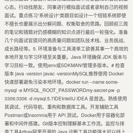
心态。行动找朋友、同事进行模拟面试或者录制自己的视频
面试。重点练习“系统设计”类题目如设计一个短链系统即使
不擅长也要展示出分解问题、权衡取舍的思路。回顾前三周
的笔记和错题对仍感模糊的知识点进行最后一轮强化。准备
几个向面试官提问的高质量问题如团队技术栈、业务挑战、
成长路径等。5. 环境准备与工具清单工欲善其事一个高效的
本地开发与学习环境至关重要。Java 环境确保 JDK 版本与
学习目标一致。使用jenv或SDKMAN!管理多版本。# 检查
版本 java -version javac -versionMySQL推荐使用 Docker
快速部署避免污染本地环境。docker run --name some-
mysql -e MYSQL_ROOT_PASSWORDmy-secret-pw -p
3306:3306 -d mysql:5.7IDEIntelliJ IDEA 是首选。熟练使用
其调试、代码导航、重构和数据库工具。开发辅助工具
Postman或Insomnia用于 API 测试。Docker用于容器化部
署和中间件搭建。Git版本控制理解基本工作流。监控与排
查工具Arthas阿里开源的 Java 诊断工具功能强大可以线上